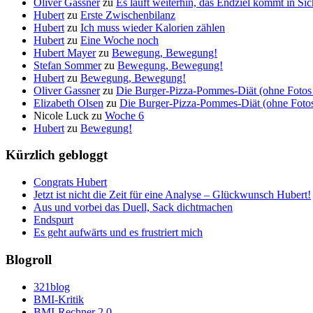
Oliver Gassner
zu
Es läuft weiterhin, das Endziel kommt in S
Hubert
zu
Erste Zwischenbilanz
Hubert
zu
Ich muss wieder Kalorien zählen
Hubert
zu
Eine Woche noch
Hubert Mayer
zu
Bewegung, Bewegung!
Stefan Sommer
zu
Bewegung, Bewegung!
Hubert
zu
Bewegung, Bewegung!
Oliver Gassner
zu
Die Burger-Pizza-Pommes-Diät (ohne Fotos 
Elizabeth Olsen
zu
Die Burger-Pizza-Pommes-Diät (ohne Fotos 
Nicole Luck
zu
Woche 6
Hubert
zu
Bewegung!
Kürzlich gebloggt
Congrats Hubert
Jetzt ist nicht die Zeit für eine Analyse – Glückwunsch Hubert!
Aus und vorbei das Duell, Sack dichtmachen
Endspurt
Es geht aufwärts und es frustriert mich
Blogroll
321blog
BMI-Kritik
BMI-Rechner 2.0