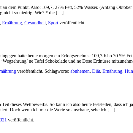
zt an dem Punkt. Also: 109,7, 27% Fett, 52% Wasser. (Anfang Oktober h
g nicht so niedrig. Wie? * die […]
,
Ernährung
,
Gesundheit
,
Sport
veröffentlicht.
ingegen hatte heute morgen ein Erfolgserlebnis: 109,3 Kilo 30.5% Fe
 ‘Wegzehrung’ ne Tafel Schokolade und ne Dose Erdnüsse mitzunehmen
rnährung
veröffentlicht. Schlagworte:
abnhemen
,
Diät
,
Ernährung
,
Hum
 Teil dieses Wettbewerbs. So kann ich also heute feststellen, dass ich 
niert. Doch wenn ich mir die Werte so anschaue, sehe ich […]
 321
veröffentlicht.