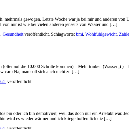
hlich, mehrmals gewogen. Letzte Woche war ja bei mir und anderen vo
n mir ist wie bei vielen anderen jenseits von Wasser und […]
n
,
Gesundheit
veröffentlicht. Schlagworte:
bmi
,
Wohlfühlgewicht
,
Zahl
hen (öfter auf die 10.000 Schritte kommen) – Mehr trinken (Wasser ;) 
w carb Na, man soll sich auch nicht zu […]
321
veröffentlicht.
 los bin oder ich bin demotiviert, weil das doch nur ein Artefakt war. J
hin wird es wieder wärmer und ich kriege hoffentlich die […]
321
veröffentlicht.