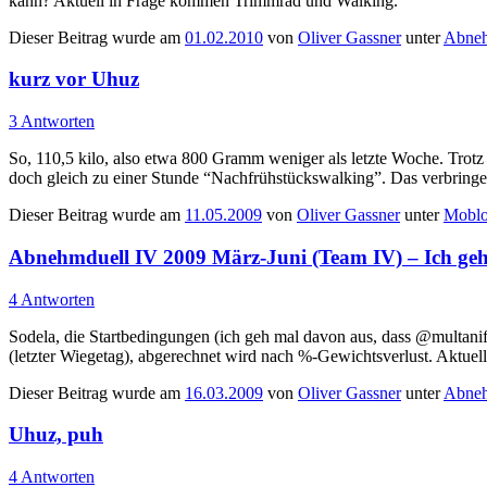
kann? Aktuell in Frage kommen Trimmrad und Walking.
Dieser Beitrag wurde am
01.02.2010
von
Oliver Gassner
unter
Abneh
kurz vor Uhuz
3 Antworten
So, 110,5 kilo, also etwa 800 Gramm weniger als letzte Woche. Trotz 
doch gleich zu einer Stunde “Nachfrühstückswalking”. Das verbringe
Dieser Beitrag wurde am
11.05.2009
von
Oliver Gassner
unter
Mobl
Abnehmduell IV 2009 März-Juni (Team IV) – Ich gehe
4 Antworten
Sodela, die Startbedingungen (ich geh mal davon aus, dass @multanif
(letzter Wiegetag), abgerechnet wird nach %-Gewichtsverlust. Aktuel
Dieser Beitrag wurde am
16.03.2009
von
Oliver Gassner
unter
Abneh
Uhuz, puh
4 Antworten