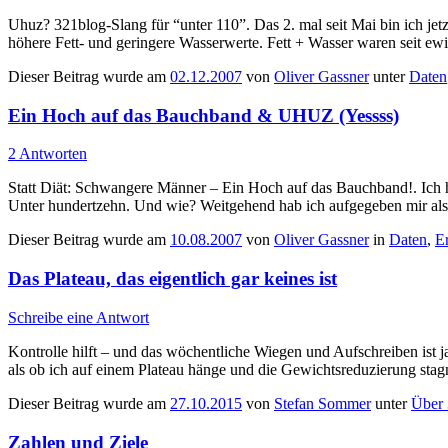
Uhuz? 321blog-Slang für “unter 110”. Das 2. mal seit Mai bin ich jet
höhere Fett- und geringere Wasserwerte. Fett + Wasser waren seit ewi
Dieser Beitrag wurde am
02.12.2007
von
Oliver Gassner
unter
Daten
Ein Hoch auf das Bauchband & UHUZ (Yessss)
2 Antworten
Statt Diät: Schwangere Männer – Ein Hoch auf das Bauchband!. Ich h
Unter hundertzehn. Und wie? Weitgehend hab ich aufgegeben mir als
Dieser Beitrag wurde am
10.08.2007
von
Oliver Gassner
in
Daten
,
E
Das Plateau, das eigentlich gar keines ist
Schreibe eine Antwort
Kontrolle hilft – und das wöchentliche Wiegen und Aufschreiben ist ja
als ob ich auf einem Plateau hänge und die Gewichtsreduzierung stag
Dieser Beitrag wurde am
27.10.2015
von
Stefan Sommer
unter
Über
Zahlen und Ziele