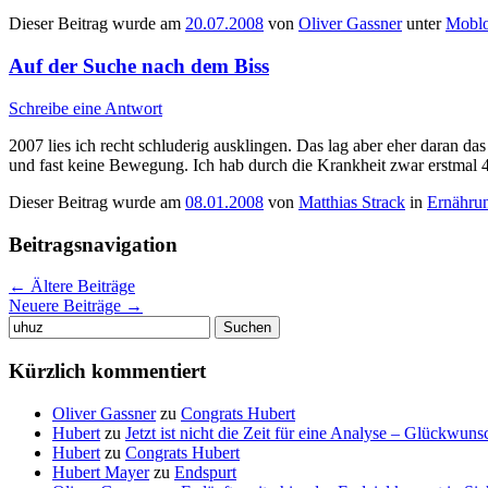
Dieser Beitrag wurde am
20.07.2008
von
Oliver Gassner
unter
Mobl
Auf der Suche nach dem Biss
Schreibe eine Antwort
2007 lies ich recht schluderig ausklingen. Das lag aber eher daran
und fast keine Bewegung. Ich hab durch die Krankheit zwar erstmal 
Dieser Beitrag wurde am
08.01.2008
von
Matthias Strack
in
Ernähru
Beitragsnavigation
←
Ältere Beiträge
Neuere Beiträge
→
Suchen
nach:
Kürzlich kommentiert
Oliver Gassner
zu
Congrats Hubert
Hubert
zu
Jetzt ist nicht die Zeit für eine Analyse – Glückwun
Hubert
zu
Congrats Hubert
Hubert Mayer
zu
Endspurt