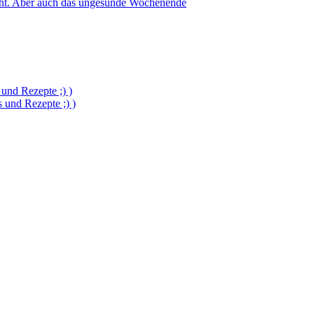
icht. Aber auch das ungesunde Wochenende
und Rezepte ;) )
und Rezepte ;) )