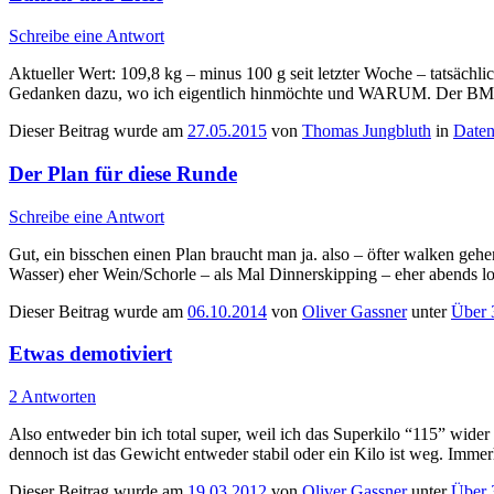
Schreibe eine Antwort
Aktueller Wert: 109,8 kg – minus 100 g seit letzter Woche – tatsäc
Gedanken dazu, wo ich eigentlich hinmöchte und WARUM. Der BMI vo
Dieser Beitrag wurde am
27.05.2015
von
Thomas Jungbluth
in
Date
Der Plan für diese Runde
Schreibe eine Antwort
Gut, ein bisschen einen Plan braucht man ja. also – öfter walken ge
Wasser) eher Wein/Schorle – als Mal Dinnerskipping – eher abends lo
Dieser Beitrag wurde am
06.10.2014
von
Oliver Gassner
unter
Über 
Etwas demotiviert
2 Antworten
Also entweder bin ich total super, weil ich das Superkilo “115” wider
dennoch ist das Gewicht entweder stabil oder ein Kilo ist weg. Immer
Dieser Beitrag wurde am
19.03.2012
von
Oliver Gassner
unter
Über 