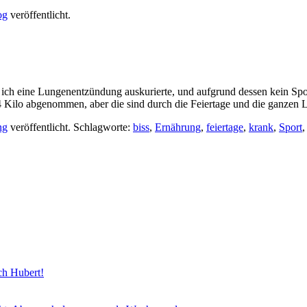
og
veröffentlicht.
 das ich eine Lungenentzündung auskurierte, und aufgrund dessen kein
4 Kilo abgenommen, aber die sind durch die Feiertage und die ganzen 
ng
veröffentlicht. Schlagworte:
biss
,
Ernährung
,
feiertage
,
krank
,
Sport
sch Hubert!