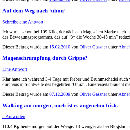
Auf dem Weg nach ‘uhun’
Schreibe eine Antwort
Ich war ja schon bei 109 Kilo, der nächsten Magischen Marke nach 
des Bewegungsprogramms, das auf “3* die Woche 30-45 min” reduziert 
Dieser Beitrag wurde am
15.02.2010
von
Oliver Gassner
unter
Abneh
Magenschrumpfung durch Grippe?
Eine Antwort
Klar hatte ich während 3-4 Tage mit Fieber und Brummschädel auch wen
durchaus in Sichtweite des begehrten ‘Uhuz’.. Einererseits braucht m
Dieser Beitrag wurde am
07.12.2009
von
Oliver Gassner
unter
Abneh
Walking am morgen, noch ist es angenehm frish.
2 Antworten
110.4 Kg heute morgen auf der Waage. 13 weniger als bei Blogstart, 