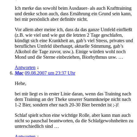
Ich merke das sowohl beim Ausdauer- als auch Krafttraining
und denke schon auch, dass Ernährung ein Grund sein kann,
bei mir persönlich aber definitiv nicht.
Vor allem aber meine ich, dass da das ganze Umfeld einfließt
(z.B. wie viel und wie gut die letzten 2 Tage geschlafen,
kündigt sich eine Krankheit an, gab’s viel Stress, privates und
berufliches Umfeld überhaupt, aktuelle Stimmung, gab’s
Alkohol die Tage zuvor, usw.). Einige würden wohl noch
Mond und die Sterne einbeziehen, Biorhythmus usw. …
Antworten
↓
Mac
09.08.2007 um 23:37 Uhr
Hehe,
bei mir liegt es in erster Linie daran, wenn das Training nach
dem Training an der Theke unserer Stammkneipe nicht nach
1-2 Bier, sondern eher nach 20-30 Bier beendet ist ;-)!
Schlaf spielt schon eine wichtige Rolle, aber kann man auch
nicht so pauschal beantworten, da die Schlafgewohnheiten zu
unterschiedlich sind …
Antworten
↓