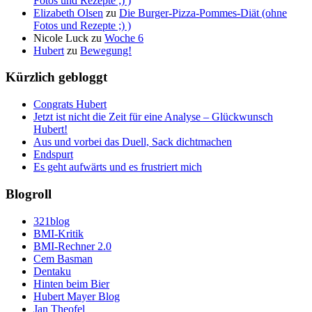
Fotos und Rezepte ;) )
Elizabeth Olsen
zu
Die Burger-Pizza-Pommes-Diät (ohne
Fotos und Rezepte ;) )
Nicole Luck
zu
Woche 6
Hubert
zu
Bewegung!
Kürzlich gebloggt
Congrats Hubert
Jetzt ist nicht die Zeit für eine Analyse – Glückwunsch
Hubert!
Aus und vorbei das Duell, Sack dichtmachen
Endspurt
Es geht aufwärts und es frustriert mich
Blogroll
321blog
BMI-Kritik
BMI-Rechner 2.0
Cem Basman
Dentaku
Hinten beim Bier
Hubert Mayer Blog
Jan Theofel