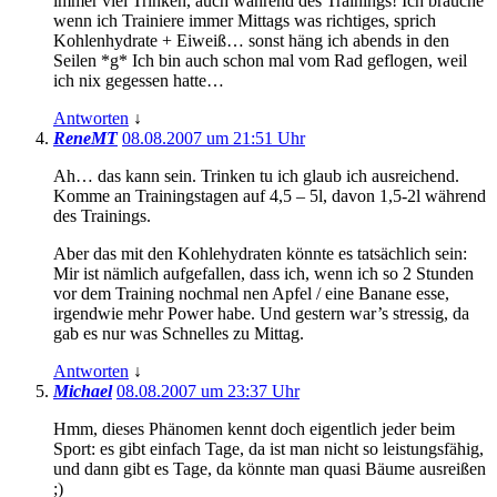
immer viel Trinken, auch während des Trainings! Ich brauche
wenn ich Trainiere immer Mittags was richtiges, sprich
Kohlenhydrate + Eiweiß… sonst häng ich abends in den
Seilen *g* Ich bin auch schon mal vom Rad geflogen, weil
ich nix gegessen hatte…
Antworten
↓
ReneMT
08.08.2007 um 21:51 Uhr
Ah… das kann sein. Trinken tu ich glaub ich ausreichend.
Komme an Trainingstagen auf 4,5 – 5l, davon 1,5-2l während
des Trainings.
Aber das mit den Kohlehydraten könnte es tatsächlich sein:
Mir ist nämlich aufgefallen, dass ich, wenn ich so 2 Stunden
vor dem Training nochmal nen Apfel / eine Banane esse,
irgendwie mehr Power habe. Und gestern war’s stressig, da
gab es nur was Schnelles zu Mittag.
Antworten
↓
Michael
08.08.2007 um 23:37 Uhr
Hmm, dieses Phänomen kennt doch eigentlich jeder beim
Sport: es gibt einfach Tage, da ist man nicht so leistungsfähig,
und dann gibt es Tage, da könnte man quasi Bäume ausreißen
;)