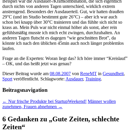
Beispiel war die Ausdauer-/Kraftkombination, die sich eigentlich
durch nichts von anderen Tagen unterschied, wirklich extrem
anstrengend. Besonders der Ausdauerteil. Gut, wir hatten draußen
29°C (und im Studio bestimmt gute 26°C) – aber ich war auch
schon bei knapp über 30°C trainieren und das fühlte sich nicht so
krass an. Mein Puls war nicht einmal höher als sonst, aber rein
gefühlsmäßig musste ich mich echt zwingen, durchzuhalten. An
anderen Tagen flutscht es dagegen “wie geschnitten Brot”, da
könnte ich nach den üblichen 45min auch noch länger problemlos
laufen.
Frage an die Experten: Woran liegt das? Ich höre immer “Kreislauf”
– OK, und das heißt jetzt was genau?
Dieser Beitrag wurde am
08.08.2007
von
ReneMT
in
Gesundheit
,
Sport
veröffentlicht. Schlagworte:
Ausdauer
,
Training
.
Beitragsnavigation
←
Nur frische Produkte bei StartupWeekend!
Männer wollen
zunehmen, Frauen abnehmen
→
6 Gedanken zu „
Gute Zeiten, schlechte
Zeiten
“