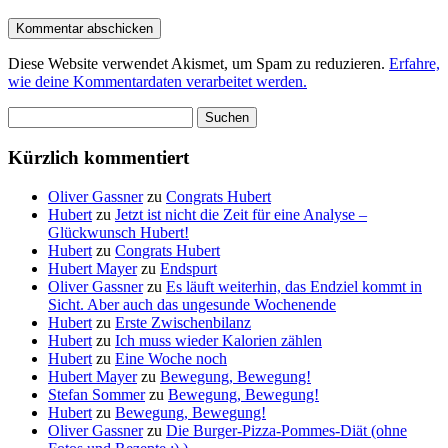
Diese Website verwendet Akismet, um Spam zu reduzieren.
Erfahre,
wie deine Kommentardaten verarbeitet werden.
Suchen
nach:
Kürzlich kommentiert
Oliver Gassner
zu
Congrats Hubert
Hubert
zu
Jetzt ist nicht die Zeit für eine Analyse –
Glückwunsch Hubert!
Hubert
zu
Congrats Hubert
Hubert Mayer
zu
Endspurt
Oliver Gassner
zu
Es läuft weiterhin, das Endziel kommt in
Sicht. Aber auch das ungesunde Wochenende
Hubert
zu
Erste Zwischenbilanz
Hubert
zu
Ich muss wieder Kalorien zählen
Hubert
zu
Eine Woche noch
Hubert Mayer
zu
Bewegung, Bewegung!
Stefan Sommer
zu
Bewegung, Bewegung!
Hubert
zu
Bewegung, Bewegung!
Oliver Gassner
zu
Die Burger-Pizza-Pommes-Diät (ohne