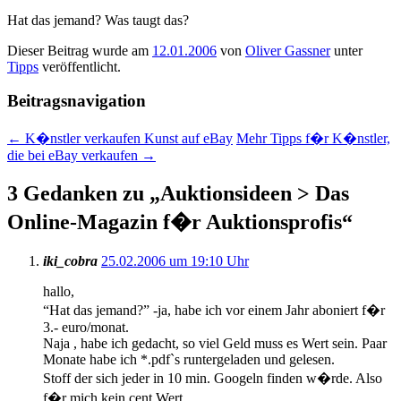
Hat das jemand? Was taugt das?
Dieser Beitrag wurde am
12.01.2006
von
Oliver Gassner
unter
Tipps
veröffentlicht.
Beitragsnavigation
←
K�nstler verkaufen Kunst auf eBay
Mehr Tipps f�r K�nstler,
die bei eBay verkaufen
→
3 Gedanken zu „
Auktionsideen > Das
Online-Magazin f�r Auktionsprofis
“
iki_cobra
25.02.2006 um 19:10 Uhr
hallo,
“Hat das jemand?” -ja, habe ich vor einem Jahr aboniert f�r
3.- euro/monat.
Naja , habe ich gedacht, so viel Geld muss es Wert sein. Paar
Monate habe ich *.pdf`s runtergeladen und gelesen.
Stoff der sich jeder in 10 min. Googeln finden w�rde. Also
f�r mich kein cent Wert.