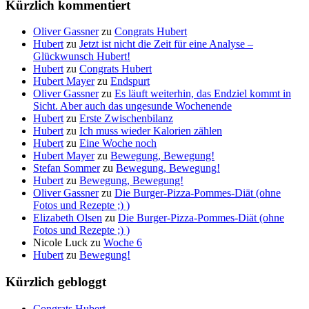
Kürzlich kommentiert
Oliver Gassner
zu
Congrats Hubert
Hubert
zu
Jetzt ist nicht die Zeit für eine Analyse –
Glückwunsch Hubert!
Hubert
zu
Congrats Hubert
Hubert Mayer
zu
Endspurt
Oliver Gassner
zu
Es läuft weiterhin, das Endziel kommt in
Sicht. Aber auch das ungesunde Wochenende
Hubert
zu
Erste Zwischenbilanz
Hubert
zu
Ich muss wieder Kalorien zählen
Hubert
zu
Eine Woche noch
Hubert Mayer
zu
Bewegung, Bewegung!
Stefan Sommer
zu
Bewegung, Bewegung!
Hubert
zu
Bewegung, Bewegung!
Oliver Gassner
zu
Die Burger-Pizza-Pommes-Diät (ohne
Fotos und Rezepte ;) )
Elizabeth Olsen
zu
Die Burger-Pizza-Pommes-Diät (ohne
Fotos und Rezepte ;) )
Nicole Luck
zu
Woche 6
Hubert
zu
Bewegung!
Kürzlich gebloggt
Congrats Hubert