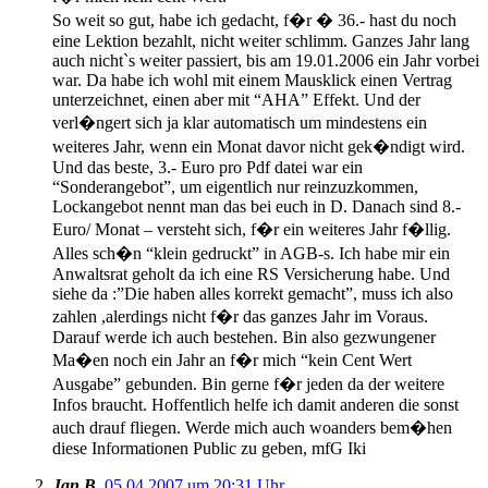
So weit so gut, habe ich gedacht, f�r � 36.- hast du noch
eine Lektion bezahlt, nicht weiter schlimm. Ganzes Jahr lang
auch nicht`s weiter passiert, bis am 19.01.2006 ein Jahr vorbei
war. Da habe ich wohl mit einem Mausklick einen Vertrag
unterzeichnet, einen aber mit “AHA” Effekt. Und der
verl�ngert sich ja klar automatisch um mindestens ein
weiteres Jahr, wenn ein Monat davor nicht gek�ndigt wird.
Und das beste, 3.- Euro pro Pdf datei war ein
“Sonderangebot”, um eigentlich nur reinzuzkommen,
Lockangebot nennt man das bei euch in D. Danach sind 8.-
Euro/ Monat – versteht sich, f�r ein weiteres Jahr f�llig.
Alles sch�n “klein gedruckt” in AGB-s. Ich habe mir ein
Anwaltsrat geholt da ich eine RS Versicherung habe. Und
siehe da :”Die haben alles korrekt gemacht”, muss ich also
zahlen ,alerdings nicht f�r das ganzes Jahr im Voraus.
Darauf werde ich auch bestehen. Bin also gezwungener
Ma�en noch ein Jahr an f�r mich “kein Cent Wert
Ausgabe” gebunden. Bin gerne f�r jeden da der weitere
Infos braucht. Hoffentlich helfe ich damit anderen die sonst
auch drauf fliegen. Werde mich auch woanders bem�hen
diese Informationen Public zu geben, mfG Iki
Jan B.
05.04.2007 um 20:31 Uhr