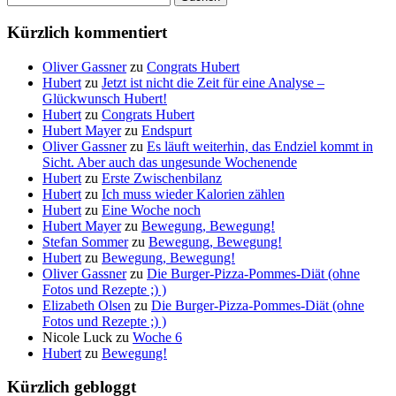
nach:
Kürzlich kommentiert
Oliver Gassner
zu
Congrats Hubert
Hubert
zu
Jetzt ist nicht die Zeit für eine Analyse –
Glückwunsch Hubert!
Hubert
zu
Congrats Hubert
Hubert Mayer
zu
Endspurt
Oliver Gassner
zu
Es läuft weiterhin, das Endziel kommt in
Sicht. Aber auch das ungesunde Wochenende
Hubert
zu
Erste Zwischenbilanz
Hubert
zu
Ich muss wieder Kalorien zählen
Hubert
zu
Eine Woche noch
Hubert Mayer
zu
Bewegung, Bewegung!
Stefan Sommer
zu
Bewegung, Bewegung!
Hubert
zu
Bewegung, Bewegung!
Oliver Gassner
zu
Die Burger-Pizza-Pommes-Diät (ohne
Fotos und Rezepte ;) )
Elizabeth Olsen
zu
Die Burger-Pizza-Pommes-Diät (ohne
Fotos und Rezepte ;) )
Nicole Luck
zu
Woche 6
Hubert
zu
Bewegung!
Kürzlich gebloggt