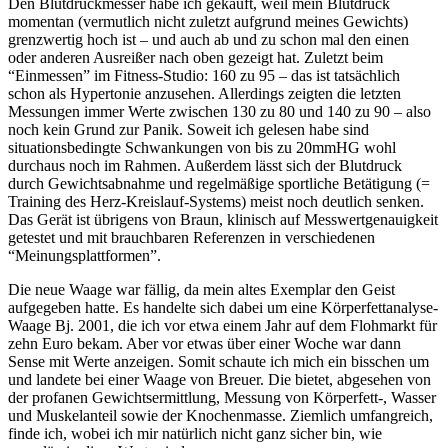
Den Blutdruckmesser habe ich gekauft, weil mein Blutdruck
momentan (vermutlich nicht zuletzt aufgrund meines Gewichts)
grenzwertig hoch ist – und auch ab und zu schon mal den einen
oder anderen Ausreißer nach oben gezeigt hat. Zuletzt beim
“Einmessen” im Fitness-Studio: 160 zu 95 – das ist tatsächlich
schon als Hypertonie anzusehen. Allerdings zeigten die letzten
Messungen immer Werte zwischen 130 zu 80 und 140 zu 90 – also
noch kein Grund zur Panik. Soweit ich gelesen habe sind
situationsbedingte Schwankungen von bis zu 20mmHG wohl
durchaus noch im Rahmen. Außerdem lässt sich der Blutdruck
durch Gewichtsabnahme und regelmäßige sportliche Betätigung (=
Training des Herz-Kreislauf-Systems) meist noch deutlich senken.
Das Gerät ist übrigens von Braun, klinisch auf Messwertgenauigkeit
getestet und mit brauchbaren Referenzen in verschiedenen
“Meinungsplattformen”.
Die neue Waage war fällig, da mein altes Exemplar den Geist
aufgegeben hatte. Es handelte sich dabei um eine Körperfettanalyse-
Waage Bj. 2001, die ich vor etwa einem Jahr auf dem Flohmarkt für
zehn Euro bekam. Aber vor etwas über einer Woche war dann
Sense mit Werte anzeigen. Somit schaute ich mich ein bisschen um
und landete bei einer Waage von Breuer. Die bietet, abgesehen von
der profanen Gewichtsermittlung, Messung von Körperfett-, Wasser
und Muskelanteil sowie der Knochenmasse. Ziemlich umfangreich,
finde ich, wobei ich mir natürlich nicht ganz sicher bin, wie