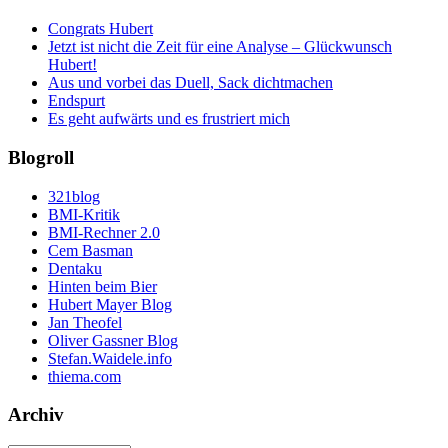
Congrats Hubert
Jetzt ist nicht die Zeit für eine Analyse – Glückwunsch
Hubert!
Aus und vorbei das Duell, Sack dichtmachen
Endspurt
Es geht aufwärts und es frustriert mich
Blogroll
321blog
BMI-Kritik
BMI-Rechner 2.0
Cem Basman
Dentaku
Hinten beim Bier
Hubert Mayer Blog
Jan Theofel
Oliver Gassner Blog
Stefan.Waidele.info
thiema.com
Archiv