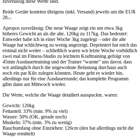
zuverlässig diese Werte sind.
Beide Geräte kosteten übrigens (inkl. Versand) jeweils um die EUR
28,-.
Apropos zuverlässig: Die neue Waage zeigt ein um etwa 3kg
höheres Gewicht an als die alte. 120kg zu 117kg. Das bedeutet:
Entweder habe ich in einer Woche 3kg zugelegt – oder die alte
Waage hat schlichtweg zu wenig angezeigt. Deprimiert hat mich das
erstmal nicht weiter – schließlich waren wir letzte Woche vorbildlich
zwei mal im Fitness-Studio zu leichtem Krafttraining gefolgt von
45min Ausdauertraining und der Trainer “warnte” uns davor, dass
wir anfänglich durch die ungewohnte Belastung durchaus auch
noch ein par Kilo zulegen könnten. Heute geht es wieder hin,
allerdings nur für eine Ausdauerrunde; das komplette Programm
gibts dann am Mittwoch wieder.
Die Werte, welche die Waage detailiert ausspuckte, waren:
Gewicht: 120kg
Fettanteil: 33% (min. 9% zu viel)
Wasser: 50% (OK, gerade noch)
Muskeln: 37% (min. 3% zu wenig)
Bauchumfang ohne Einziehen: 126cm (den hat allerdings nicht die
Waage ermittelt)