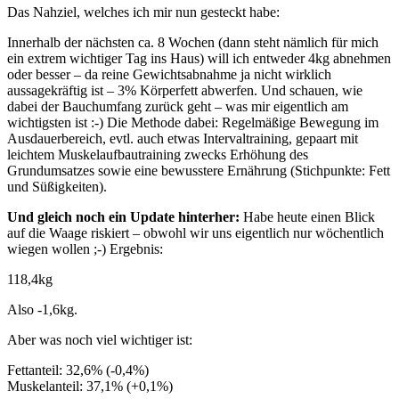
Das Nahziel, welches ich mir nun gesteckt habe:
Innerhalb der nächsten ca. 8 Wochen (dann steht nämlich für mich
ein extrem wichtiger Tag ins Haus) will ich entweder 4kg abnehmen
oder besser – da reine Gewichtsabnahme ja nicht wirklich
aussagekräftig ist – 3% Körperfett abwerfen. Und schauen, wie
dabei der Bauchumfang zurück geht – was mir eigentlich am
wichtigsten ist :-) Die Methode dabei: Regelmäßige Bewegung im
Ausdauerbereich, evtl. auch etwas Intervaltraining, gepaart mit
leichtem Muskelaufbautraining zwecks Erhöhung des
Grundumsatzes sowie eine bewusstere Ernährung (Stichpunkte: Fett
und Süßigkeiten).
Und gleich noch ein Update hinterher:
Habe heute einen Blick
auf die Waage riskiert – obwohl wir uns eigentlich nur wöchentlich
wiegen wollen ;-) Ergebnis:
118,4kg
Also -1,6kg.
Aber was noch viel wichtiger ist:
Fettanteil: 32,6% (-0,4%)
Muskelanteil: 37,1% (+0,1%)