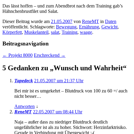
Das lässt hoffen – und zum Abendbrot nach dem Training gab’s
Hähnchenbrustfilet und Salat.
Dieser Beitrag wurde am
21.05.2007
von
ReneMT
in
Daten
veröffentlicht. Schlagworte:
Bewegung
,
Ernährung
,
Gewicht
,
Körperfett
,
Muskelanteil
,
salat
,
Training
,
waage
.
Beitragsnavigation
←
Projekt 8000
Erschreckend
→
5 Gedanken zu „
Wunsch und Wahrheit
“
Tapedeck
21.05.2007 um 21:37 Uhr
Bei mir ist es umgekehrt – Blutdruck von 100 zu 60 =/ auch
nicht besser…
Antworten
↓
ReneMT
22.05.2007 um 08:44 Uhr
Naja – außer dass zu niedriger Blutdruck deutlich
ungefährlicher ist als zu hoher. Stichwort: Herzinfarktrisiko.
Gerade in Verbindung mit Übergewicht :-(