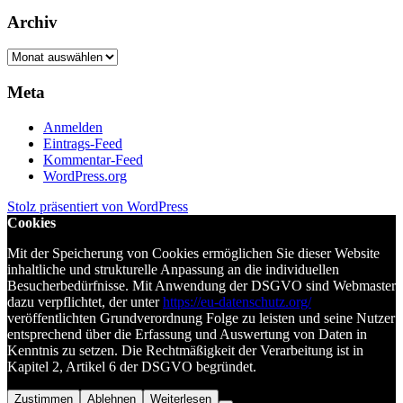
Archiv
Archiv
Meta
Anmelden
Eintrags-Feed
Kommentar-Feed
WordPress.org
Stolz präsentiert von WordPress
Cookies
Mit der Speicherung von Cookies ermöglichen Sie dieser Website
inhaltliche und strukturelle Anpassung an die individuellen
Besucherbedürfnisse. Mit Anwendung der DSGVO sind Webmaster
dazu verpflichtet, der unter
https://eu-datenschutz.org/
veröffentlichten Grundverordnung Folge zu leisten und seine Nutzer
entsprechend über die Erfassung und Auswertung von Daten in
Kenntnis zu setzen. Die Rechtmäßigkeit der Verarbeitung ist in
Kapitel 2, Artikel 6 der DSGVO begründet.
Zustimmen
Ablehnen
Weiterlesen