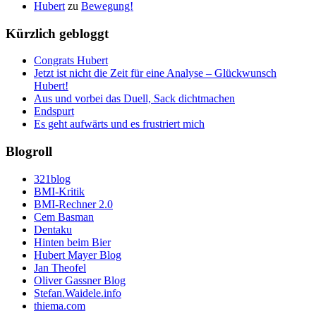
Hubert
zu
Bewegung!
Kürzlich gebloggt
Congrats Hubert
Jetzt ist nicht die Zeit für eine Analyse – Glückwunsch
Hubert!
Aus und vorbei das Duell, Sack dichtmachen
Endspurt
Es geht aufwärts und es frustriert mich
Blogroll
321blog
BMI-Kritik
BMI-Rechner 2.0
Cem Basman
Dentaku
Hinten beim Bier
Hubert Mayer Blog
Jan Theofel
Oliver Gassner Blog
Stefan.Waidele.info
thiema.com