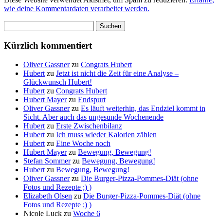
wie deine Kommentardaten verarbeitet werden.
Suchen
nach:
Kürzlich kommentiert
Oliver Gassner
zu
Congrats Hubert
Hubert
zu
Jetzt ist nicht die Zeit für eine Analyse –
Glückwunsch Hubert!
Hubert
zu
Congrats Hubert
Hubert Mayer
zu
Endspurt
Oliver Gassner
zu
Es läuft weiterhin, das Endziel kommt in
Sicht. Aber auch das ungesunde Wochenende
Hubert
zu
Erste Zwischenbilanz
Hubert
zu
Ich muss wieder Kalorien zählen
Hubert
zu
Eine Woche noch
Hubert Mayer
zu
Bewegung, Bewegung!
Stefan Sommer
zu
Bewegung, Bewegung!
Hubert
zu
Bewegung, Bewegung!
Oliver Gassner
zu
Die Burger-Pizza-Pommes-Diät (ohne
Fotos und Rezepte ;) )
Elizabeth Olsen
zu
Die Burger-Pizza-Pommes-Diät (ohne
Fotos und Rezepte ;) )
Nicole Luck
zu
Woche 6