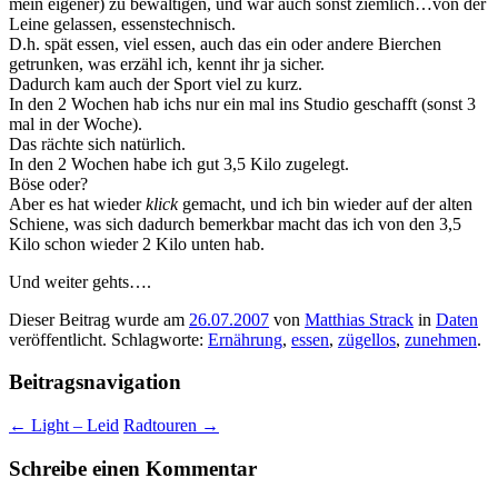
mein eigener) zu bewältigen, und war auch sonst ziemlich…von der
Leine gelassen, essenstechnisch.
D.h. spät essen, viel essen, auch das ein oder andere Bierchen
getrunken, was erzähl ich, kennt ihr ja sicher.
Dadurch kam auch der Sport viel zu kurz.
In den 2 Wochen hab ichs nur ein mal ins Studio geschafft (sonst 3
mal in der Woche).
Das rächte sich natürlich.
In den 2 Wochen habe ich gut 3,5 Kilo zugelegt.
Böse oder?
Aber es hat wieder
klick
gemacht, und ich bin wieder auf der alten
Schiene, was sich dadurch bemerkbar macht das ich von den 3,5
Kilo schon wieder 2 Kilo unten hab.
Und weiter gehts….
Dieser Beitrag wurde am
26.07.2007
von
Matthias Strack
in
Daten
veröffentlicht. Schlagworte:
Ernährung
,
essen
,
zügellos
,
zunehmen
.
Beitragsnavigation
←
Light – Leid
Radtouren
→
Schreibe einen Kommentar