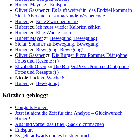
Hubert Mayer
zu
Endspurt
Oliver Gassner
zu
Es läuft weiterhin, das Endziel kommt in
Sicht. Aber auch das ungesunde Wochenende
Hubert
zu
Erste Zwischenbilanz
Hubert
zu
Ich muss wieder Kalorien zählen
Hubert
zu
Eine Woche noch
Hubert Mayer
zu
Bewegung, Bewegung!
Stefan Sommer
zu
Bewegung, Bewegung!
Hubert
zu
Bewegung, Bewegung!
Oliver Gassner
zu
Die Burger-Pizza-Pommes-Diät (ohne
Fotos und Rezepte ;) )
Elizabeth Olsen
zu
Die Burger-Pizza-Pommes-Diät (ohne
Fotos und Rezepte ;) )
Nicole Luck
zu
Woche 6
Hubert
zu
Bewegung!
Kürzlich gebloggt
Congrats Hubert
Jetzt ist nicht die Zeit für eine Analyse – Glückwunsch
Hubert!
Aus und vorbei das Duell, Sack dichtmachen
Endspurt
Es geht aufwärts und es frustriert mich