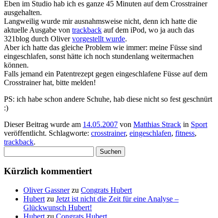
Eben im Studio hab ich es ganze 45 Minuten auf dem Crosstrainer
ausgehalten.
Langweilig wurde mir ausnahmsweise nicht, denn ich hatte die
aktuelle Ausgabe von
trackback
auf dem iPod, wo ja auch das
321blog durch Oliver
vorgestellt wurde
.
Aber ich hatte das gleiche Problem wie immer: meine Füsse sind
eingeschlafen, sonst hätte ich noch stundenlang weitermachen
können.
Falls jemand ein Patentrezept gegen eingeschlafene Füsse auf dem
Crosstrainer hat, bitte melden!
PS: ich habe schon andere Schuhe, hab diese nicht so fest geschnürt
:)
Dieser Beitrag wurde am
14.05.2007
von
Matthias Strack
in
Sport
veröffentlicht. Schlagworte:
crosstrainer
,
eingeschlafen
,
fitness
,
trackback
.
Suchen
nach:
Kürzlich kommentiert
Oliver Gassner
zu
Congrats Hubert
Hubert
zu
Jetzt ist nicht die Zeit für eine Analyse –
Glückwunsch Hubert!
Hubert
zu
Congrats Hubert