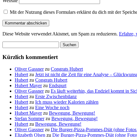
Website
Mit der Nutzung dieses Formulars erklärst du dich mit der Speic
Diese Website verwendet Akismet, um Spam zu reduzieren.
Erfahre,
Suchen
nach:
Kürzlich kommentiert
Oliver Gassner
zu
Congrats Hubert
Hubert
zu
Jetzt ist nicht die Zeit für eine Analyse – Glückwun
Hubert
zu
Congrats Hubert
Hubert Mayer
zu
Endspurt
Oliver Gassner
zu
Es läuft weiterhin, das Endziel kommt in S
Hubert
zu
Erste Zwischenbilanz
Hubert
zu
Ich muss wieder Kalorien zählen
Hubert
zu
Eine Woche noch
Hubert Mayer
zu
Bewegung, Bewegung!
Stefan Sommer
zu
Bewegung, Bewegung!
Hubert
zu
Bewegung, Bewegung!
Oliver Gassner
zu
Die Burger-Pizza-Pommes-Diät (ohne Fotos 
Elizabeth Olsen
zu
Die Burger-Pizza-Pommes-Diät (ohne Fotos 