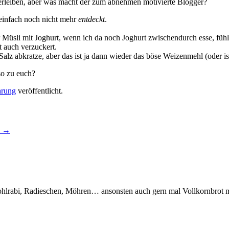
erleiben, aber was macht der zum abnehmen motivierte Blogger?
e einfach noch nicht mehr
entdeckt
.
r Müsli mit Joghurt, wenn ich da noch Joghurt zwischendurch esse, fühl
t auch verzuckert.
z abkratze, aber das ist ja dann wieder das böse Weizenmehl (oder ist
so zu euch?
hrung
veröffentlicht.
.
→
Kohlrabi, Radieschen, Möhren… ansonsten auch gern mal Vollkornbrot m