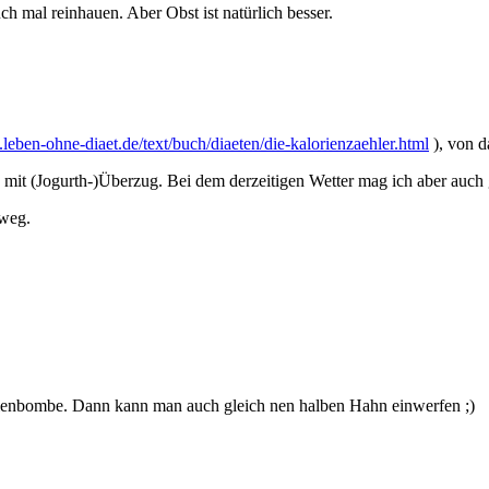
h mal reinhauen. Aber Obst ist natürlich besser.
leben-ohne-diaet.de/text/buch/diaeten/die-kalorienzaehler.html
), von d
mit (Jogurth-)Überzug. Bei dem derzeitigen Wetter mag ich aber auch g
 weg.
rienbombe. Dann kann man auch gleich nen halben Hahn einwerfen ;)