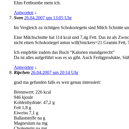
Ehm Fettbombe mein ich.
Antworten
↓
Sven
26.04.2007 um 13:05 Uhr
Im Vergleich zu richtigen Schokoriegeln sind Milch Schnitte un
Eine Milchschnitte hat 114 kcal und 7,4g Fett. Das ist als Zw
nicht einen Schokoriegel antun will(Snickers=21 Gramm Fett, 
Ich empfehle zudem das Buch “Kalorien mundgerecht”
Da ist alles aufgeführt was es so gibt. Auch Fertigprodukte, 
Antworten
↓
Ripchen
26.04.2007 um 20:14 Uhr
grad ma gefunden falls es wen genau intressiert:
Brennwert: 226 kcal
946 kjoule
Kohlenhydrate: 47,2 g
Fett 1,8 g
Eiweiss 7,1 g
Ballaststoffe na g
Magnesium na mg
Cholesterin na mg