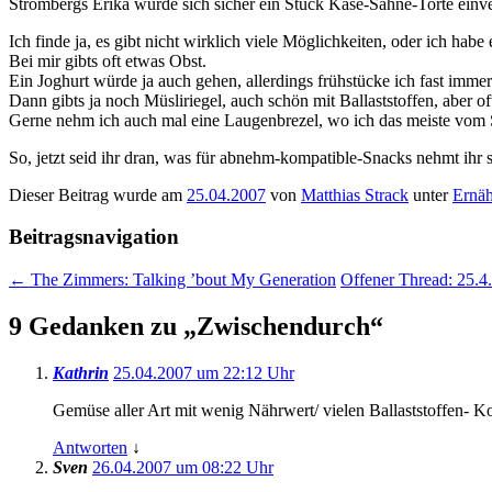
Strombergs Erika würde sich sicher ein Stück Käse-Sahne-Torte einv
Ich finde ja, es gibt nicht wirklich viele Möglichkeiten, oder ich hab
Bei mir gibts oft etwas Obst.
Ein Joghurt würde ja auch gehen, allerdings frühstücke ich fast imme
Dann gibts ja noch Müsliriegel, auch schön mit Ballaststoffen, aber of
Gerne nehm ich auch mal eine Laugenbrezel, wo ich das meiste vom Sal
So, jetzt seid ihr dran, was für abnehm-kompatible-Snacks nehmt ihr 
Dieser Beitrag wurde am
25.04.2007
von
Matthias Strack
unter
Ernä
Beitragsnavigation
←
The Zimmers: Talking ’bout My Generation
Offener Thread: 25.4
9 Gedanken zu „
Zwischendurch
“
Kathrin
25.04.2007 um 22:12 Uhr
Gemüse aller Art mit wenig Nährwert/ vielen Ballaststoffen- 
Antworten
↓
Sven
26.04.2007 um 08:22 Uhr