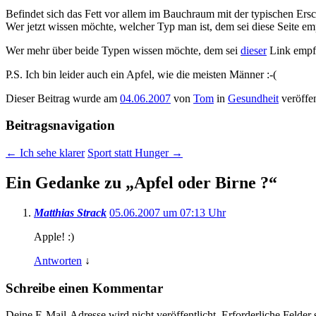
Befindet sich das Fett vor allem im Bauchraum mit der typischen Ers
Wer jetzt wissen möchte, welcher Typ man ist, dem sei diese Seite e
Wer mehr über beide Typen wissen möchte, dem sei
dieser
Link empf
P.S. Ich bin leider auch ein Apfel, wie die meisten Männer :-(
Dieser Beitrag wurde am
04.06.2007
von
Tom
in
Gesundheit
veröffen
Beitragsnavigation
←
Ich sehe klarer
Sport statt Hunger
→
Ein Gedanke zu „
Apfel oder Birne ?
“
Matthias Strack
05.06.2007 um 07:13 Uhr
Apple! :)
Antworten
↓
Schreibe einen Kommentar
Deine E-Mail-Adresse wird nicht veröffentlicht.
Erforderliche Felder 