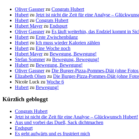
Oliver Gassner
zu
Congrats Hubert
Hubert
zu
Jetzt ist nicht die Zeit für eine Analyse – Glückwun
Hubert
zu
Congrats Hubert
Hubert Mayer
zu
Endspurt
Oliver Gassner
zu
Es läuft weiterhin, das Endziel kommt in S
Hubert
zu
Erste Zwischenbilanz
Hubert
zu
Ich muss wieder Kalorien zählen
Hubert
zu
Eine Woche noch
Hubert Mayer
zu
Bewegung, Bewegung!
Stefan Sommer
zu
Bewegung, Bewegung!
Hubert
zu
Bewegung, Bewegung!
Oliver Gassner
zu
Die Burger-Pizza-Pommes-Diät (ohne Fotos 
Elizabeth Olsen
zu
Die Burger-Pizza-Pommes-Diät (ohne Fotos 
Nicole Luck
zu
Woche 6
Hubert
zu
Bewegung!
Kürzlich gebloggt
Congrats Hubert
Jetzt ist nicht die Zeit für eine Analyse – Glückwunsch Hubert!
Aus und vorbei das Duell, Sack dichtmachen
Endspurt
Es geht aufwärts und es frustriert mich