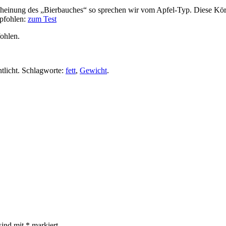
cheinung des „Bierbauches“ so sprechen wir vom Apfel-Typ. Diese Körp
mpfohlen:
zum Test
ohlen.
tlicht. Schlagworte:
fett
,
Gewicht
.
sind mit
*
markiert