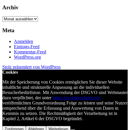
Archiv
Archiv
Meta
Anmelden
Eintrags-Feed
Kommentar-Feed
WordPress.org
Stolz präsentiert von WordPress
Cookies
Mit der Speicherung von Cookies ermöglichen Sie dieser Website
inhaltliche und strukturelle Anpassung an die individuellen
Besucherbedürfnisse. Mit Anwendung der DSGVO sind Webmaster
dazu verpflichtet, der unter
https://eu-datenschutz.org/
veröffentlichten Grundverordnung Folge zu leisten und seine Nutzer
entsprechend über die Erfassung und Auswertung von Daten in
Kenntnis zu setzen. Die Rechtmäßigkeit der Verarbeitung ist in
Kapitel 2, Artikel 6 der DSGVO begründet.
Zustimmen
Ablehnen
Weiterlesen