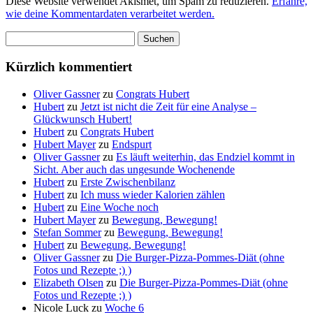
Diese Website verwendet Akismet, um Spam zu reduzieren.
Erfahre,
wie deine Kommentardaten verarbeitet werden.
Suchen
nach:
Kürzlich kommentiert
Oliver Gassner
zu
Congrats Hubert
Hubert
zu
Jetzt ist nicht die Zeit für eine Analyse –
Glückwunsch Hubert!
Hubert
zu
Congrats Hubert
Hubert Mayer
zu
Endspurt
Oliver Gassner
zu
Es läuft weiterhin, das Endziel kommt in
Sicht. Aber auch das ungesunde Wochenende
Hubert
zu
Erste Zwischenbilanz
Hubert
zu
Ich muss wieder Kalorien zählen
Hubert
zu
Eine Woche noch
Hubert Mayer
zu
Bewegung, Bewegung!
Stefan Sommer
zu
Bewegung, Bewegung!
Hubert
zu
Bewegung, Bewegung!
Oliver Gassner
zu
Die Burger-Pizza-Pommes-Diät (ohne
Fotos und Rezepte ;) )
Elizabeth Olsen
zu
Die Burger-Pizza-Pommes-Diät (ohne
Fotos und Rezepte ;) )
Nicole Luck
zu
Woche 6