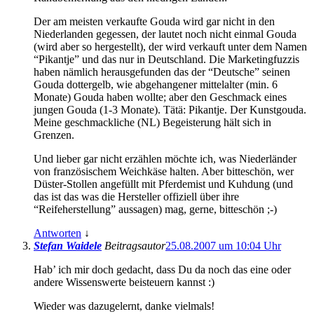
Der am meisten verkaufte Gouda wird gar nicht in den
Niederlanden gegessen, der lautet noch nicht einmal Gouda
(wird aber so hergestellt), der wird verkauft unter dem Namen
“Pikantje” und das nur in Deutschland. Die Marketingfuzzis
haben nämlich herausgefunden das der “Deutsche” seinen
Gouda dottergelb, wie abgehangener mittelalter (min. 6
Monate) Gouda haben wollte; aber den Geschmack eines
jungen Gouda (1-3 Monate). Tätä: Pikantje. Der Kunstgouda.
Meine geschmackliche (NL) Begeisterung hält sich in
Grenzen.
Und lieber gar nicht erzählen möchte ich, was Niederländer
von französischem Weichkäse halten. Aber bitteschön, wer
Düster-Stollen angefüllt mit Pferdemist und Kuhdung (und
das ist das was die Hersteller offiziell über ihre
“Reifeherstellung” aussagen) mag, gerne, bitteschön ;-)
Antworten
↓
Stefan Waidele
Beitragsautor
25.08.2007 um 10:04 Uhr
Hab’ ich mir doch gedacht, dass Du da noch das eine oder
andere Wissenswerte beisteuern kannst :)
Wieder was dazugelernt, danke vielmals!