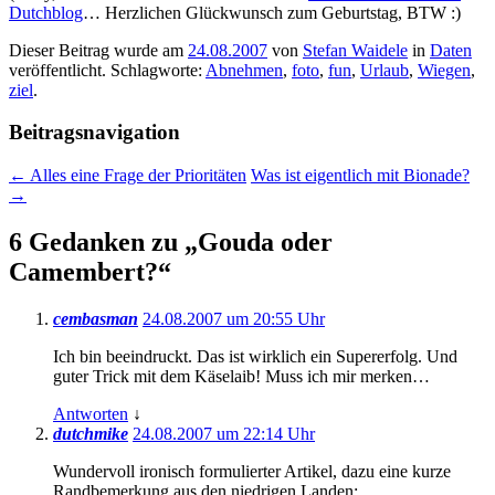
Dutchblog
… Herzlichen Glückwunsch zum Geburtstag, BTW :)
Dieser Beitrag wurde am
24.08.2007
von
Stefan Waidele
in
Daten
veröffentlicht. Schlagworte:
Abnehmen
,
foto
,
fun
,
Urlaub
,
Wiegen
,
ziel
.
Beitragsnavigation
←
Alles eine Frage der Prioritäten
Was ist eigentlich mit Bionade?
→
6 Gedanken zu „
Gouda oder
Camembert?
“
cembasman
24.08.2007 um 20:55 Uhr
Ich bin beeindruckt. Das ist wirklich ein Supererfolg. Und
guter Trick mit dem Käselaib! Muss ich mir merken…
Antworten
↓
dutchmike
24.08.2007 um 22:14 Uhr
Wundervoll ironisch formulierter Artikel, dazu eine kurze
Randbemerkung aus den niedrigen Landen: