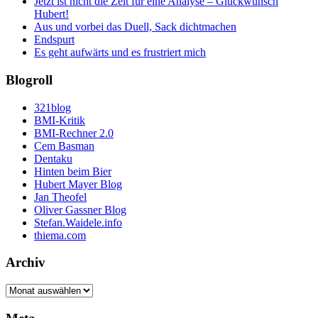
Jetzt ist nicht die Zeit für eine Analyse – Glückwunsch
Hubert!
Aus und vorbei das Duell, Sack dichtmachen
Endspurt
Es geht aufwärts und es frustriert mich
Blogroll
321blog
BMI-Kritik
BMI-Rechner 2.0
Cem Basman
Dentaku
Hinten beim Bier
Hubert Mayer Blog
Jan Theofel
Oliver Gassner Blog
Stefan.Waidele.info
thiema.com
Archiv
Archiv