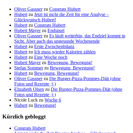
Oliver Gassner
zu
Congrats Hubert
Hubert
zu
Jetzt ist nicht die Zeit für eine Analyse –
Glückwunsch Hubert!
Hubert
zu
Congrats Hubert
Hubert Mayer
zu
Endspurt
Oliver Gassner
zu
Es läuft weiterhin, das Endziel kommt in
Sicht. Aber auch das ungesunde Wochenende
Hubert
zu
Erste Zwischenbilanz
Hubert
zu
Ich muss wieder Kalorien zählen
Hubert
zu
Eine Woche noch
Hubert Mayer
zu
Bewegung, Bewegung!
Stefan Sommer
zu
Bewegung, Bewegung!
Hubert
zu
Bewegung, Bewegung!
Oliver Gassner
zu
Die Burger-Pizza-Pommes-Diät (ohne
Fotos und Rezepte ;) )
Elizabeth Olsen
zu
Die Burger-Pizza-Pommes-Diät (ohne
Fotos und Rezepte ;) )
Nicole Luck
zu
Woche 6
Hubert
zu
Bewegung!
Kürzlich gebloggt
Congrats Hubert