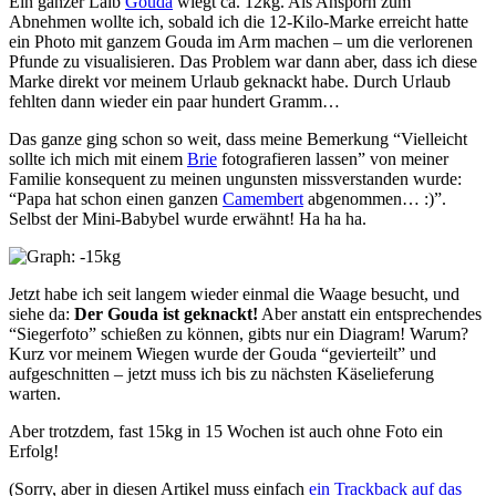
Ein ganzer Laib
Gouda
wiegt ca. 12kg. Als Ansporn zum
Abnehmen wollte ich, sobald ich die 12-Kilo-Marke erreicht hatte
ein Photo mit ganzem Gouda im Arm machen – um die verlorenen
Pfunde zu visualisieren. Das Problem war dann aber, dass ich diese
Marke direkt vor meinem Urlaub geknackt habe. Durch Urlaub
fehlten dann wieder ein paar hundert Gramm…
Das ganze ging schon so weit, dass meine Bemerkung “Vielleicht
sollte ich mich mit einem
Brie
fotografieren lassen” von meiner
Familie konsequent zu meinen ungunsten missverstanden wurde:
“Papa hat schon einen ganzen
Camembert
abgenommen… :)”.
Selbst der Mini-Babybel wurde erwähnt! Ha ha ha.
Jetzt habe ich seit langem wieder einmal die Waage besucht, und
siehe da:
Der Gouda ist geknackt!
Aber anstatt ein entsprechendes
“Siegerfoto” schießen zu können, gibts nur ein Diagram! Warum?
Kurz vor meinem Wiegen wurde der Gouda “gevierteilt” und
aufgeschnitten – jetzt muss ich bis zu nächsten Käselieferung
warten.
Aber trotzdem, fast 15kg in 15 Wochen ist auch ohne Foto ein
Erfolg!
(Sorry, aber in diesen Artikel muss einfach
ein Trackback auf das