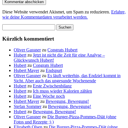
Diese Website verwendet Akismet, um Spam zu reduzieren.
Erfahre,
wie deine Kommentardaten verarbeitet werden.
Suchen
nach:
Kürzlich kommentiert
Oliver Gassner
zu
Congrats Hubert
Hubert
zu
Jetzt ist nicht die Zeit für eine Analyse –
Glückwunsch Hubert!
Hubert
zu
Congrats Hubert
Hubert Mayer
zu
Endspurt
Oliver Gassner
zu
Es läuft weiterhin, das Endziel kommt in
Sicht. Aber auch das ungesunde Wochenende
Hubert
zu
Erste Zwischenbilanz
Hubert
zu
Ich muss wieder Kalorien zählen
Hubert
zu
Eine Woche noch
Hubert Mayer
zu
Bewegung, Bewegung!
Stefan Sommer
zu
Bewegung, Bewegung!
Hubert
zu
Bewegung, Bewegung!
Oliver Gassner
zu
Die Burger-Pizza-Pommes-Diät (ohne
Fotos und Rezepte ;) )
Elizabeth Olsen
zu
Die Burger-Pizza-Pommes-Diät (ohne