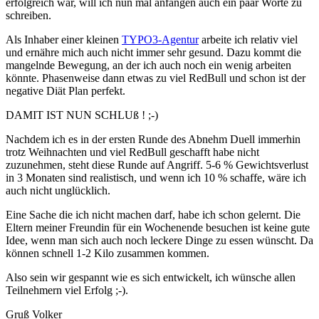
erfolgreich war, will ich nun mal anfangen auch ein paar Worte zu
schreiben.
Als Inhaber einer kleinen
TYPO3-Agentur
arbeite ich relativ viel
und ernähre mich auch nicht immer sehr gesund. Dazu kommt die
mangelnde Bewegung, an der ich auch noch ein wenig arbeiten
könnte. Phasenweise dann etwas zu viel RedBull und schon ist der
negative Diät Plan perfekt.
DAMIT IST NUN SCHLUß ! ;-)
Nachdem ich es in der ersten Runde des Abnehm Duell immerhin
trotz Weihnachten und viel RedBull geschafft habe nicht
zuzunehmen, steht diese Runde auf Angriff. 5-6 % Gewichtsverlust
in 3 Monaten sind realistisch, und wenn ich 10 % schaffe, wäre ich
auch nicht unglücklich.
Eine Sache die ich nicht machen darf, habe ich schon gelernt. Die
Eltern meiner Freundin für ein Wochenende besuchen ist keine gute
Idee, wenn man sich auch noch leckere Dinge zu essen wünscht. Da
können schnell 1-2 Kilo zusammen kommen.
Also sein wir gespannt wie es sich entwickelt, ich wünsche allen
Teilnehmern viel Erfolg ;-).
Gruß Volker