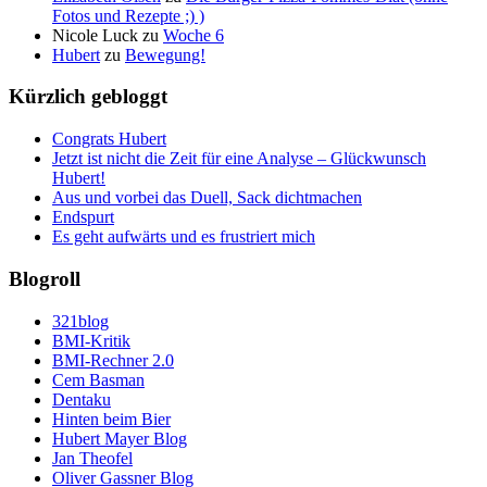
Fotos und Rezepte ;) )
Nicole Luck
zu
Woche 6
Hubert
zu
Bewegung!
Kürzlich gebloggt
Congrats Hubert
Jetzt ist nicht die Zeit für eine Analyse – Glückwunsch
Hubert!
Aus und vorbei das Duell, Sack dichtmachen
Endspurt
Es geht aufwärts und es frustriert mich
Blogroll
321blog
BMI-Kritik
BMI-Rechner 2.0
Cem Basman
Dentaku
Hinten beim Bier
Hubert Mayer Blog
Jan Theofel
Oliver Gassner Blog