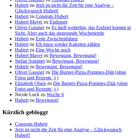
Hubert
zu
Jetzt ist nicht die Zeit für eine Analyse –
Glückwunsch Hubert!
Hubert
zu
Congrats Hubert
Hubert Mayer
zu
Endspurt
Oliver Gassner
zu
Es läuft weiterhin, das Endziel kommt in
Sicht. Aber auch das ungesunde Wochenende
Hubert
zu
Erste Zwischenbilanz
Hubert
zu
Ich muss wieder Kalorien zählen
Hubert
zu
Eine Woche noch
Hubert Mayer
zu
Bewegung, Bewegung!
Stefan Sommer
zu
Bewegung, Bewegung!
Hubert
zu
Bewegung, Bewegung!
Oliver Gassner
zu
Die Burger-Pizza-Pommes-Diät (ohne
Fotos und Rezepte ;) )
Elizabeth Olsen
zu
Die Burger-Pizza-Pommes-Diät (ohne
Fotos und Rezepte ;) )
Nicole Luck
zu
Woche 6
Hubert
zu
Bewegung!
Kürzlich gebloggt
Congrats Hubert
Jetzt ist nicht die Zeit für eine Analyse – Glückwunsch
Hubert!