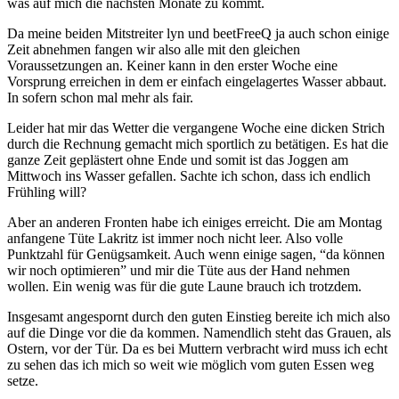
was auf mich die nächsten Monate zu kommt.
Da meine beiden Mitstreiter lyn und beetFreeQ ja auch schon einige
Zeit abnehmen fangen wir also alle mit den gleichen
Voraussetzungen an. Keiner kann in den erster Woche eine
Vorsprung erreichen in dem er einfach eingelagertes Wasser abbaut.
In sofern schon mal mehr als fair.
Leider hat mir das Wetter die vergangene Woche eine dicken Strich
durch die Rechnung gemacht mich sportlich zu betätigen. Es hat die
ganze Zeit geplästert ohne Ende und somit ist das Joggen am
Mittwoch ins Wasser gefallen. Sachte ich schon, dass ich endlich
Frühling will?
Aber an anderen Fronten habe ich einiges erreicht. Die am Montag
anfangene Tüte Lakritz ist immer noch nicht leer. Also volle
Punktzahl für Genügsamkeit. Auch wenn einige sagen, “da können
wir noch optimieren” und mir die Tüte aus der Hand nehmen
wollen. Ein wenig was für die gute Laune brauch ich trotzdem.
Insgesamt angespornt durch den guten Einstieg bereite ich mich also
auf die Dinge vor die da kommen. Namendlich steht das Grauen, als
Ostern, vor der Tür. Da es bei Muttern verbracht wird muss ich echt
zu sehen das ich mich so weit wie möglich vom guten Essen weg
setze.