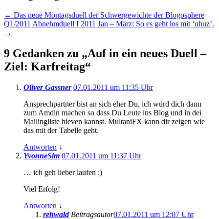
←
Das neue Montagsduell der Schwergewichte der Blogosphere
Q1/2011
Abnehmduell I 2011 Jan – März: So es geht los mit ‘uhuz’.
→
9 Gedanken zu „
Auf in ein neues Duell –
Ziel: Karfreitag
“
Oliver Gassner
07.01.2011 um 11:35 Uhr
Ansprechpartner bist an sich eher Du, ich würd dich dann
zum Amdin machen so dass Du Leute ins Blog und in dei
Mailingliste hieven kannst. MultaniFX kann dir zeigen wie
das mit der Tabelle geht.
Antworten
↓
YvonneSim
07.01.2011 um 11:37 Uhr
… ich geh lieber laufen :)
Viel Erfolg!
Antworten
↓
rehwald
Beitragsautor
07.01.2011 um 12:07 Uhr