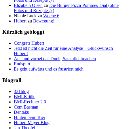
Fotos und Rezepte ;) )
Elizabeth Olsen
zu
Die Burger-Pizza-Pommes-Diät (ohne
Fotos und Rezepte ;) )
Nicole Luck
zu
Woche 6
Hubert
zu
Bewegung!
Kürzlich gebloggt
Congrats Hubert
Jetzt ist nicht die Zeit für eine Analyse – Glückwunsch
Hubert!
Aus und vorbei das Duell, Sack dichtmachen
Endspurt
Es geht aufwärts und es frustriert mich
Blogroll
321blog
BMI-Kritik
BMI-Rechner 2.0
Cem Basman
Dentaku
Hinten beim Bier
Hubert Mayer Blog
Jan Theofel