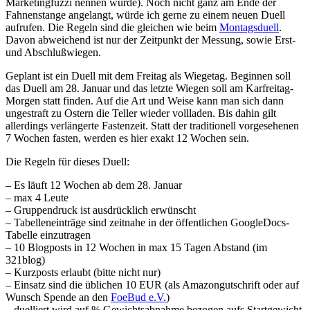
Marketingfuzzi nennen würde). Noch nicht ganz am Ende der
Fahnenstange angelangt, würde ich gerne zu einem neuen Duell
aufrufen. Die Regeln sind die gleichen wie beim
Montagsduell
.
Davon abweichend ist nur der Zeitpunkt der Messung, sowie Erst-
und Abschlußwiegen.
Geplant ist ein Duell mit dem Freitag als Wiegetag. Beginnen soll
das Duell am 28. Januar und das letzte Wiegen soll am Karfreitag-
Morgen statt finden. Auf die Art und Weise kann man sich dann
ungestraft zu Ostern die Teller wieder vollladen. Bis dahin gilt
allerdings verlängerte Fastenzeit. Statt der traditionell vorgesehenen
7 Wochen fasten, werden es hier exakt 12 Wochen sein.
Die Regeln für dieses Duell:
– Es läuft 12 Wochen ab dem 28. Januar
– max 4 Leute
– Gruppendruck ist ausdrücklich erwünscht
– Tabelleneinträge sind zeitnahe in der öffentlichen GoogleDocs-
Tabelle einzutragen
– 10 Blogposts in 12 Wochen in max 15 Tagen Abstand (im
321blog)
– Kurzposts erlaubt (bitte nicht nur)
– Einsatz sind die üblichen 10 EUR (als Amazongutschrift oder auf
Wunsch Spende an den
FoeBud e.V.
)
– duelliert wird auf % Gewichtsabnahme bezogen aufs Startgewicht