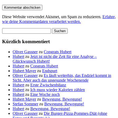
Diese Website verwendet Akismet, um Spam zu reduzieren.
Erfahre,
wie deine Kommentardaten verarbeitet werden.
Suchen
nach:
Kürzlich kommentiert
Oliver Gassner
zu
Congrats Hubert
Hubert
zu
Jetzt ist nicht die Zeit für eine Analyse –
Glückwunsch Hubert!
Hubert
zu
Congrats Hubert
Hubert Mayer
zu
Endspurt
Oliver Gassner
zu
Es läuft weiterhin, das Endziel kommt in
Sicht. Aber auch das ungesunde Wochenende
Hubert
zu
Erste Zwischenbilanz
Hubert
zu
Ich muss wieder Kalorien zählen
Hubert
zu
Eine Woche noch
Hubert Mayer
zu
Bewegung, Bewegung!
Stefan Sommer
zu
Bewegung, Bewegung!
Hubert
zu
Bewegung, Bewegung!
Oliver Gassner
zu
Die Burger-Pizza-Pommes-Diät (ohne