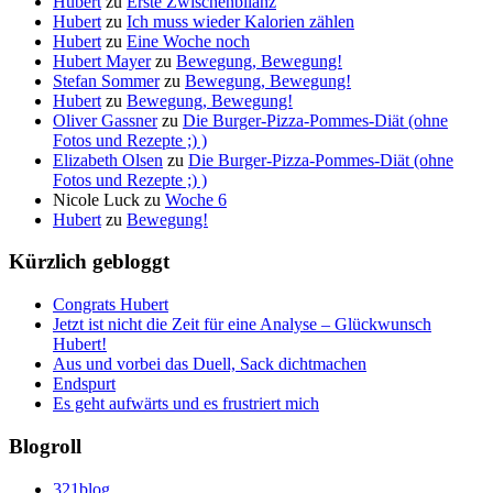
Hubert
zu
Erste Zwischenbilanz
Hubert
zu
Ich muss wieder Kalorien zählen
Hubert
zu
Eine Woche noch
Hubert Mayer
zu
Bewegung, Bewegung!
Stefan Sommer
zu
Bewegung, Bewegung!
Hubert
zu
Bewegung, Bewegung!
Oliver Gassner
zu
Die Burger-Pizza-Pommes-Diät (ohne
Fotos und Rezepte ;) )
Elizabeth Olsen
zu
Die Burger-Pizza-Pommes-Diät (ohne
Fotos und Rezepte ;) )
Nicole Luck
zu
Woche 6
Hubert
zu
Bewegung!
Kürzlich gebloggt
Congrats Hubert
Jetzt ist nicht die Zeit für eine Analyse – Glückwunsch
Hubert!
Aus und vorbei das Duell, Sack dichtmachen
Endspurt
Es geht aufwärts und es frustriert mich
Blogroll
321blog