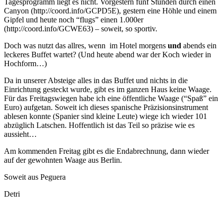
Tagesprogramm liegt es nicht. Vorgestern fünf Stunden durch einen
Canyon (http://coord.info/GCPD5E), gestern eine Höhle und einem
Gipfel und heute noch “flugs” einen 1.000er
(http://coord.info/GCWE63) – soweit, so sportiv.
Doch was nutzt das allres, wenn im Hotel morgens
und
abends ein
leckeres Buffet wartet? (Und heute abend war der Koch wieder in
Hochform…)
Da in unserer Absteige alles in das Buffet und nichts in die
Einrichtung gesteckt wurde, gibt es im ganzen Haus keine Waage.
Für das Freitagswiegen habe ich eine öffentliche Waage (“Spaß” ein
Euro) aufgetan. Soweit ich dieses spanische Präzisionsinstrument
ablesen konnte (Spanier sind kleine Leute) wiege ich wieder 101
abzüglich Latschen. Hoffentlich ist das Teil so präzise wie es
aussieht…
Am kommenden Freitag gibt es die Endabrechnung, dann wieder
auf der gewohnten Waage aus Berlin.
Soweit aus Peguera
Detri