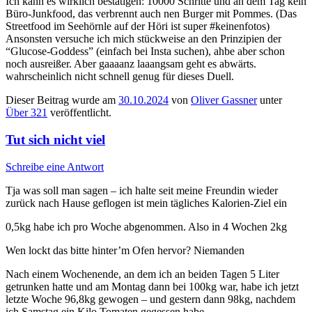
Ich kann es wirklich bestätigen: 10000 Schritte und an dem Tag kein
Büro-Junkfood, das verbrennt auch nen Burger mit Pommes. (Das
Streetfood im Seehörnle auf der Höri ist super #keinenfotos)
Ansonsten versuche ich mich stückweise an den Prinzipien der
“Glucose-Goddess” (einfach bei Insta suchen), ahbe aber schon
noch ausreißer. Aber gaaaanz laaangsam geht es abwärts.
wahrscheinlich nicht schnell genug für dieses Duell.
Dieser Beitrag wurde am
30.10.2024
von
Oliver Gassner
unter
Über 321
veröffentlicht.
Tut sich nicht viel
Schreibe eine Antwort
Tja was soll man sagen – ich halte seit meine Freundin wieder
zurück nach Hause geflogen ist mein tägliches Kalorien-Ziel ein
0,5kg habe ich pro Woche abgenommen. Also in 4 Wochen 2kg
Wen lockt das bitte hinter’m Ofen hervor? Niemanden
Nach einem Wochenende, an dem ich an beiden Tagen 5 Liter
getrunken hatte und am Montag dann bei 100kg war, habe ich jetzt
letzte Woche 96,8kg gewogen – und gestern dann 98kg, nachdem
ich Samstag ein Kilo Tomaten gegessen habe