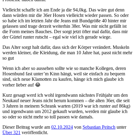
Vielleicht schaffe ich am Ende ja die 94,0kg. Das wäre gut denn
dann würden mir die 36er Hosen vielleicht wieder passen. So oder
so habe ich im letzten Jahr die Jeans mit Bundgröße 40 hinter mir
gelassen und trage derzeit weiterhin 38er. Was mir nicht gefällt ist
die Form meines Bauches. Der sorgt jetzt öfter mal dafür, dass mir
der Gürtel runter rutscht – egal wie viel ich gerade wiege.
Das Alter sorgt halt dafür, dass sich der Körper verändert. Muskeln
werden kleiner, die Kleidung, die man 10 Jahre hat, passt nicht mehr
so gut
Wenn ich aber so aussehen sollte wie so manche Kollegen, deren
Hosenbund fast unter’m Kinn hängt, weil sie einfach zu bequem
sind, sich neue Klamotten zu kaufen, hänge ich mich glaube ich
vorher lieber auf 😂
Kurz gesagt werd ich wohl irgendwann nächstes Frühjahr um den
Neukauf neuer Jeans nicht herum kommen – die alten 36er, die seit
3 Jahren in meinem Schrank warten (2019 war ich runter auf 86kg)
und irgendwann um 2012 gekauft wurden, werden mir glaube ich
so oder so nicht mehr so toll passen wie damals.
Dieser Beitrag wurde am
02.10.2024
von
Sebastian Peitsch
unter
Über 321
veröffentlicht.