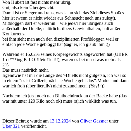
Von Hubert ist fast nichts mehr übrig.
Gut, also kein Übergewicht.
Damit ist er Sieger und raus, was ja an sich das Ziel dieses Spaßes
hier ist (wenn er nicht wieder aus Sehnsucht nach uns zulegt).
Mitbloggen darf er weiterhin – wie jede/r hier übrigens auch
außerhalb der Duelle, natürlich- übers Gewichthalten, halt außer
Konkurrenz.
bei ihm sieht man auch den disziplinierten Profiblogger, weil er
einfach jede Woche gebloggt hat (sagt er, ich glaub ihm ;))
Während er 16,62% seines Körpergewichts abgeworfen hat (ÜBER
15 f***ing KILO!!!!ein!1elf!!), waren es bei mir etwas mehr als
2%.
Das muss natürlich mehr.
Irgendwie hat mir die Länge des >Duells nicht gutgetan, ich war so
in einem “es ist Grillzeit, nächste Woche gehts los”-Modus und dann
war ich froh (aber literally) nicht zuzunehmen. (Yay! ;))
Nachdem ich jetzt noch nen Bluthochdruck an der Backe habe (das
war mit unter 120 Kilo noch ok) muss (s)ich wirklich was tun.
Dieser Beitrag wurde am
13.12.2024
von
Oliver Gassner
unter
Über 321
veröffentlicht.