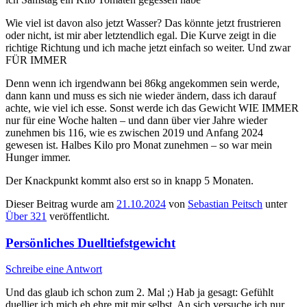
Wie viel ist davon also jetzt Wasser? Das könnte jetzt frustrieren
oder nicht, ist mir aber letztendlich egal. Die Kurve zeigt in die
richtige Richtung und ich mache jetzt einfach so weiter. Und zwar
FÜR IMMER
Denn wenn ich irgendwann bei 86kg angekommen sein werde,
dann kann und muss es sich nie wieder ändern, dass ich darauf
achte, wie viel ich esse. Sonst werde ich das Gewicht WIE IMMER
nur für eine Woche halten – und dann über vier Jahre wieder
zunehmen bis 116, wie es zwischen 2019 und Anfang 2024
gewesen ist. Halbes Kilo pro Monat zunehmen – so war mein
Hunger immer.
Der Knackpunkt kommt also erst so in knapp 5 Monaten.
Dieser Beitrag wurde am
21.10.2024
von
Sebastian Peitsch
unter
Über 321
veröffentlicht.
Persönliches Duelltiefstgewicht
Schreibe eine Antwort
Und das glaub ich schon zum 2. Mal ;) Hab ja gesagt: Gefühlt
duellier ich mich eh ehre mit mir selbst. An sich versuche ich nur,