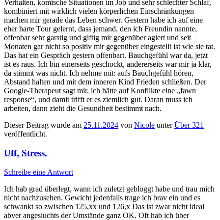
Verhalten, komische Situationen im Job und sehr schlechter Schlaf,
kombiniert mit wirklich vielen körperlichen Einschränkungen
machen mir gerade das Leben schwer. Gestern habe ich auf eine
eher harte Tour gelernt, dass jemand, den ich Freundin nannte,
offenbar sehr garstig und giftig mir gegenüber agiert und seit
Monaten gar nicht so positiv mir gegenüber eingestellt ist wie sie tat.
Das hat ein Gespräch gestern offenbart. Bauchgefühl war da, jetzt
ist es raus. Ich bin einerseits geschockt, andererseits war mir ja klar,
da stimmt was nicht. Ich nehme mit: aufs Bauchgefühl hören,
Abstand halten und mit dem inneren Kind Frieden schließen. Der
Google-Therapeut sagt mir, ich hätte auf Konflikte eine „fawn
response“, und damit trifft er es ziemlich gut. Daran muss ich
arbeiten, dann zieht die Gesundheit bestimmt nach.
Dieser Beitrag wurde am
25.11.2024
von
Nicole
unter
Über 321
veröffentlicht.
Uff, Stress.
Schreibe eine Antwort
Ich hab grad überlegt, wann ich zuletzt gebloggt habe und trau mich
nicht nachzusehen. Gewicht jedenfalls trage ich brav ein und es
schwankt so zwischen 125,xx und 126,x Das ist zwar nicht ideal
abver angesiuchts der Umstände ganz OK. Oft hab ich über