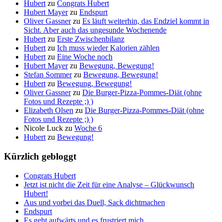
Hubert
zu
Congrats Hubert
Hubert Mayer
zu
Endspurt
Oliver Gassner
zu
Es läuft weiterhin, das Endziel kommt in
Sicht. Aber auch das ungesunde Wochenende
Hubert
zu
Erste Zwischenbilanz
Hubert
zu
Ich muss wieder Kalorien zählen
Hubert
zu
Eine Woche noch
Hubert Mayer
zu
Bewegung, Bewegung!
Stefan Sommer
zu
Bewegung, Bewegung!
Hubert
zu
Bewegung, Bewegung!
Oliver Gassner
zu
Die Burger-Pizza-Pommes-Diät (ohne
Fotos und Rezepte ;) )
Elizabeth Olsen
zu
Die Burger-Pizza-Pommes-Diät (ohne
Fotos und Rezepte ;) )
Nicole Luck
zu
Woche 6
Hubert
zu
Bewegung!
Kürzlich gebloggt
Congrats Hubert
Jetzt ist nicht die Zeit für eine Analyse – Glückwunsch
Hubert!
Aus und vorbei das Duell, Sack dichtmachen
Endspurt
Es geht aufwärts und es frustriert mich