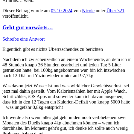
Arthritis… well..
Dieser Beitrag wurde am
05.10.2024
von
Nicole
unter
Über 321
veröffentlicht.
Geht gut vorwärts…
Schreibe eine Antwort
Eigentlich gibt es nichts Überraschendes zu berichten
Nachdem ich zwischenzeitlich an einem Wochenende, an dem ich in
48 Stunden knapp 36 Stunden gearbeitet und jeden Tag 5 Liter
getrunken hatte, bei 100kg angekommen war, bin ich inzwischen
nach 12 Diät mit Yazio wieder runter auf 97,7kg
Was davon jetzt Wasser ist und was wirklicher Gewichtsverlust, sei
jetzt mal dahin gestellt. Vom Kalorienzählen her mit Apple Watch,
Schrittzähler, iOS Apps und so weiter kann ich davon ausgehen,
dass ich in den 12 Tagen ein Kalorien-Defizit von knapp 5000 hatte
– was ungefähr 0,8kg entspricht
Ich werde also wenn alles gut geht in den noch verbliebenen zwei
Monaten des Duells knapp 4kg abnehmen können – wenn ich
durchhalte. Im Moment geht’s gut, ich denke ich sollte auch wenig
Probleme haben damit.