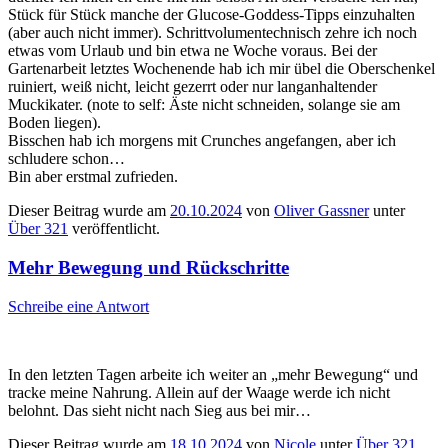
Stück für Stück manche der Glucose-Goddess-Tipps einzuhalten
(aber auch nicht immer). Schrittvolumentechnisch zehre ich noch
etwas vom Urlaub und bin etwa ne Woche voraus. Bei der
Gartenarbeit letztes Wochenende hab ich mir übel die Oberschenkel
ruiniert, weiß nicht, leicht gezerrt oder nur langanhaltender
Muckikater. (note to self: Äste nicht schneiden, solange sie am
Boden liegen).
Bisschen hab ich morgens mit Crunches angefangen, aber ich
schludere schon…
Bin aber erstmal zufrieden.
Dieser Beitrag wurde am
20.10.2024
von
Oliver Gassner
unter
Über 321
veröffentlicht.
Mehr Bewegung und Rückschritte
Schreibe eine Antwort
In den letzten Tagen arbeite ich weiter an „mehr Bewegung“ und
tracke meine Nahrung. Allein auf der Waage werde ich nicht
belohnt. Das sieht nicht nach Sieg aus bei mir…
Dieser Beitrag wurde am
18.10.2024
von
Nicole
unter
Über 321