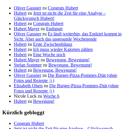
Oliver Gassner
zu
Congrats Hubert
Hubert
zu
Jetzt ist nicht die Zeit für eine Analyse –
Glückwunsch Hubert!
Hubert
zu
Congrats Hubert
Hubert Mayer
zu
Endspurt
Oliver Gassner
zu
Es läuft weiterhin, das Endziel kommt in
Sicht. Aber auch das ungesunde Wochenende
Hubert
zu
Erste Zwischenbilanz
Hubert
zu
Ich muss wieder Kalorien zählen
Hubert
zu
Eine Woche noch
Hubert Mayer
zu
Bewegung, Bewegung!
Stefan Sommer
zu
Bewegung, Bewegung!
Hubert
zu
Bewegung, Bewegung!
Oliver Gassner
zu
Die Burger-Pizza-Pommes-Diät (ohne
Fotos und Rezepte ;) )
Elizabeth Olsen
zu
Die Burger-Pizza-Pommes-Diät (ohne
Fotos und Rezepte ;) )
Nicole Luck
zu
Woche 6
Hubert
zu
Bewegung!
Kürzlich gebloggt
Congrats Hubert
Jetzt ist nicht die Zeit für eine Analyse – Glückwunsch