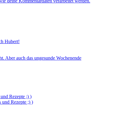
 wie deine Kommentardaten verarbeitet werden.
sch Hubert!
icht. Aber auch das ungesunde Wochenende
und Rezepte ;) )
und Rezepte ;) )