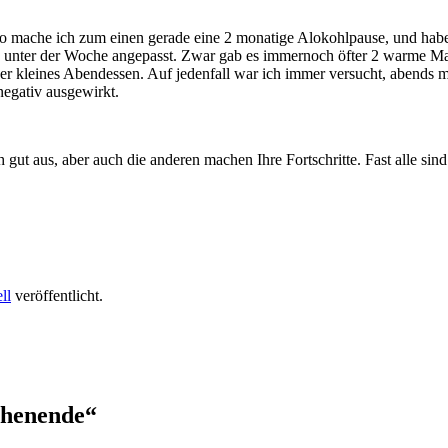
 So mache ich zum einen gerade eine 2 monatige Alokohlpause, und ha
en unter der Woche angepasst. Zwar gab es immernoch öfter 2 warme Ma
s oder kleines Abendessen. Auf jedenfall war ich immer versucht, abe
 negativ ausgewirkt.
t aus, aber auch die anderen machen Ihre Fortschritte. Fast alle sind 
ll
veröffentlicht.
chenende
“