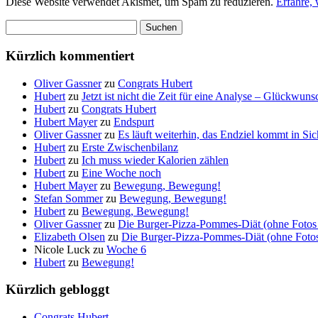
Diese Website verwendet Akismet, um Spam zu reduzieren.
Erfahre,
Suchen
nach:
Kürzlich kommentiert
Oliver Gassner
zu
Congrats Hubert
Hubert
zu
Jetzt ist nicht die Zeit für eine Analyse – Glückwun
Hubert
zu
Congrats Hubert
Hubert Mayer
zu
Endspurt
Oliver Gassner
zu
Es läuft weiterhin, das Endziel kommt in S
Hubert
zu
Erste Zwischenbilanz
Hubert
zu
Ich muss wieder Kalorien zählen
Hubert
zu
Eine Woche noch
Hubert Mayer
zu
Bewegung, Bewegung!
Stefan Sommer
zu
Bewegung, Bewegung!
Hubert
zu
Bewegung, Bewegung!
Oliver Gassner
zu
Die Burger-Pizza-Pommes-Diät (ohne Fotos 
Elizabeth Olsen
zu
Die Burger-Pizza-Pommes-Diät (ohne Fotos 
Nicole Luck
zu
Woche 6
Hubert
zu
Bewegung!
Kürzlich gebloggt
Congrats Hubert