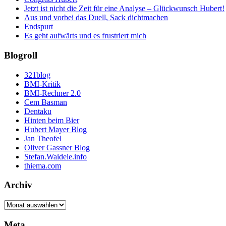
Jetzt ist nicht die Zeit für eine Analyse – Glückwunsch Hubert!
Aus und vorbei das Duell, Sack dichtmachen
Endspurt
Es geht aufwärts und es frustriert mich
Blogroll
321blog
BMI-Kritik
BMI-Rechner 2.0
Cem Basman
Dentaku
Hinten beim Bier
Hubert Mayer Blog
Jan Theofel
Oliver Gassner Blog
Stefan.Waidele.info
thiema.com
Archiv
Archiv
Meta