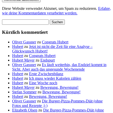
Diese Website verwendet Akismet, um Spam zu reduzieren.
Erfahre,
wie deine Kommentardaten verarbeitet werden.
Suchen
nach:
Kürzlich kommentiert
Oliver Gassner
zu
Congrats Hubert
Hubert
zu
Jetzt ist nicht die Zeit für eine Analyse –
Glückwunsch Hubert!
Hubert
zu
Congrats Hubert
Hubert Mayer
zu
Endspurt
Oliver Gassner
zu
Es läuft weiterhin, das Endziel kommt in
Sicht. Aber auch das ungesunde Wochenende
Hubert
zu
Erste Zwischenbilanz
Hubert
zu
Ich muss wieder Kalorien zählen
Hubert
zu
Eine Woche noch
Hubert Mayer
zu
Bewegung, Bewegung!
Stefan Sommer
zu
Bewegung, Bewegung!
Hubert
zu
Bewegung, Bewegung!
Oliver Gassner
zu
Die Burger-Pizza-Pommes-Diät (ohne
Fotos und Rezepte ;) )
Elizabeth Olsen
zu
Die Burger-Pizza-Pommes-Diät (ohne