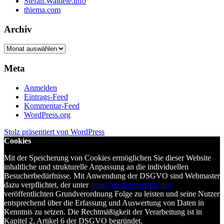
Stefan.Waidele.info
thiema.com
Archiv
Archiv
Meta
Anmelden
Eintrags-Feed
Kommentar-Feed
WordPress.org
Stolz präsentiert von WordPress
Cookies
Mit der Speicherung von Cookies ermöglichen Sie dieser Website
inhaltliche und strukturelle Anpassung an die individuellen
Besucherbedürfnisse. Mit Anwendung der DSGVO sind Webmaster
dazu verpflichtet, der unter
https://eu-datenschutz.org/
veröffentlichten Grundverordnung Folge zu leisten und seine Nutzer
entsprechend über die Erfassung und Auswertung von Daten in
Kenntnis zu setzen. Die Rechtmäßigkeit der Verarbeitung ist in
Kapitel 2, Artikel 6 der DSGVO begründet.