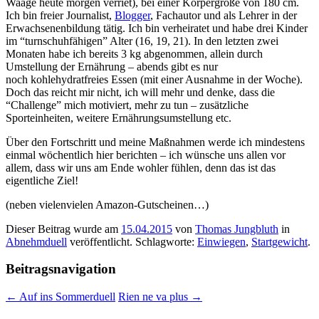
Waage heute morgen verriet), bei einer Körpergröße von 180 cm.
Ich bin freier Journalist,
Blogger
, Fachautor und als Lehrer in der
Erwachsenenbildung tätig. Ich bin verheiratet und habe drei Kinder
im “turnschuhfähigen” Alter (16, 19, 21). In den letzten zwei
Monaten habe ich bereits 3 kg abgenommen, allein durch
Umstellung der Ernährung – abends gibt es nur
noch kohlehydratfreies Essen (mit einer Ausnahme in der Woche).
Doch das reicht mir nicht, ich will mehr und denke, dass die
“Challenge” mich motiviert, mehr zu tun – zusätzliche
Sporteinheiten, weitere Ernährungsumstellung etc.
Über den Fortschritt und meine Maßnahmen werde ich mindestens
einmal wöchentlich hier berichten – ich wünsche uns allen vor
allem, dass wir uns am Ende wohler fühlen, denn das ist das
eigentliche Ziel!
(neben vielenvielen Amazon-Gutscheinen…)
Dieser Beitrag wurde am
15.04.2015
von
Thomas Jungbluth
in
Abnehmduell
veröffentlicht. Schlagworte:
Einwiegen
,
Startgewicht
.
Beitragsnavigation
←
Auf ins Sommerduell
Rien ne va plus
→