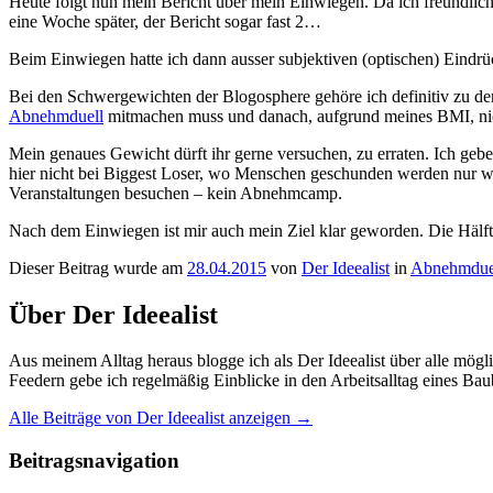
Heute folgt nun mein Bericht über mein Einwiegen. Da ich freundlic
eine Woche später, der Bericht sogar fast 2…
Beim Einwiegen hatte ich dann ausser subjektiven (optischen) Eindr
Bei den Schwergewichten der Blogosphere gehöre ich definitiv zu den
Abnehmduell
mitmachen muss und danach, aufgrund meines BMI, nic
Mein genaues Gewicht dürft ihr gerne versuchen, zu erraten. Ich geb
hier nicht bei Biggest Loser, wo Menschen geschunden werden nur weg
Veranstaltungen besuchen – kein Abnehmcamp.
Nach dem Einwiegen ist mir auch mein Ziel klar geworden. Die Hälf
Dieser Beitrag wurde am
28.04.2015
von
Der Ideealist
in
Abnehmdue
Über Der Ideealist
Aus meinem Alltag heraus blogge ich als Der Ideealist über alle mö
Feedern gebe ich regelmäßig Einblicke in den Arbeitsalltag eines Bau
Alle Beiträge von Der Ideealist anzeigen
→
Beitragsnavigation