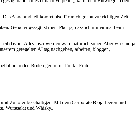
h gesagt habe ich es einfach verpennt), kam mein Einwiegen eben
n. Das Abnehmduell kommt also für mich genau zur richtigen Zeit.
ben. Genauer gesagt ist mein Plan ja, dass ich nur einmal beim
eil davon. Alles loszuwerden wäre natürlich super. Aber wir sind ja
nserem geregelten Alltag nachgehen, arbeiten, bloggen,
Zielfahne in den Boden gerammt. Punkt. Ende.
r und Zuhörer beschäftigen. Mit dem Corporate Blog Teeren und
st, Wurstsalat und Whisky...