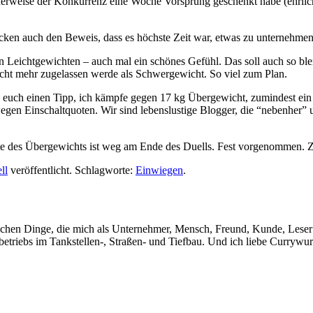
herweise der Konkurrenz eine Woche Vorsprung geschenkt habe (ehrlic
ücken auch den Beweis, dass es höchste Zeit war, etwas zu unternehme
 Leichtgewichten – auch mal ein schönes Gefühl. Das soll auch so blei
ht mehr zugelassen werde als Schwergewicht. So viel zum Plan.
e euch einen Tipp, ich kämpfe gegen 17 kg Übergewicht, zumindest ein T
en Einschaltquoten. Wir sind lebenslustige Blogger, die “nebenher” u
te des Übergewichts ist weg am Ende des Duells. Fest vorgenommen. 
ll
veröffentlicht. Schlagworte:
Einwiegen
.
glichen Dinge, die mich als Unternehmer, Mensch, Freund, Kunde, Lese
betriebs im Tankstellen-, Straßen- und Tiefbau. Und ich liebe Currywur