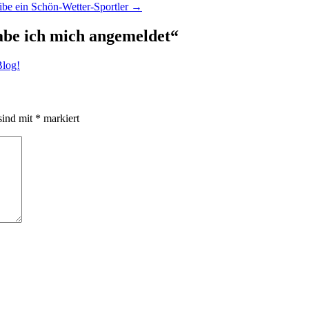
eibe ein Schön-Wetter-Sportler
→
abe ich mich angemeldet
“
Blog!
sind mit
*
markiert