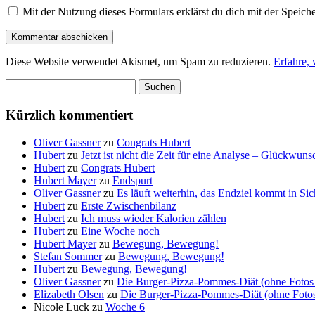
Mit der Nutzung dieses Formulars erklärst du dich mit der Speic
Diese Website verwendet Akismet, um Spam zu reduzieren.
Erfahre,
Suchen
nach:
Kürzlich kommentiert
Oliver Gassner
zu
Congrats Hubert
Hubert
zu
Jetzt ist nicht die Zeit für eine Analyse – Glückwun
Hubert
zu
Congrats Hubert
Hubert Mayer
zu
Endspurt
Oliver Gassner
zu
Es läuft weiterhin, das Endziel kommt in S
Hubert
zu
Erste Zwischenbilanz
Hubert
zu
Ich muss wieder Kalorien zählen
Hubert
zu
Eine Woche noch
Hubert Mayer
zu
Bewegung, Bewegung!
Stefan Sommer
zu
Bewegung, Bewegung!
Hubert
zu
Bewegung, Bewegung!
Oliver Gassner
zu
Die Burger-Pizza-Pommes-Diät (ohne Fotos 
Elizabeth Olsen
zu
Die Burger-Pizza-Pommes-Diät (ohne Fotos 
Nicole Luck
zu
Woche 6