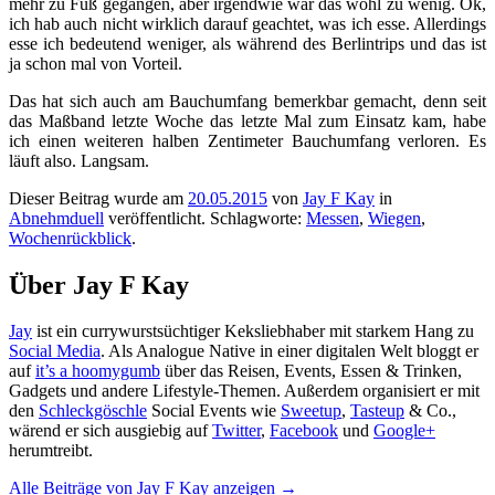
mehr zu Fuß gegangen, aber irgendwie war das wohl zu wenig. Ok,
ich hab auch nicht wirklich darauf geachtet, was ich esse. Allerdings
esse ich bedeutend weniger, als während des Berlintrips und das ist
ja schon mal von Vorteil.
Das hat sich auch am Bauchumfang bemerkbar gemacht, denn seit
das Maßband letzte Woche das letzte Mal zum Einsatz kam, habe
ich einen weiteren halben Zentimeter Bauchumfang verloren. Es
läuft also. Langsam.
Dieser Beitrag wurde am
20.05.2015
von
Jay F Kay
in
Abnehmduell
veröffentlicht. Schlagworte:
Messen
,
Wiegen
,
Wochenrückblick
.
Über Jay F Kay
Jay
ist ein currywurstsüchtiger Keksliebhaber mit starkem Hang zu
Social Media
. Als Analogue Native in einer digitalen Welt bloggt er
auf
it’s a hoomygumb
über das Reisen, Events, Essen & Trinken,
Gadgets und andere Lifestyle-Themen. Außerdem organisiert er mit
den
Schleckgöschle
Social Events wie
Sweetup
,
Tasteup
& Co.,
wärend er sich ausgiebig auf
Twitter
,
Facebook
und
Google+
herumtreibt.
Alle Beiträge von Jay F Kay anzeigen
→