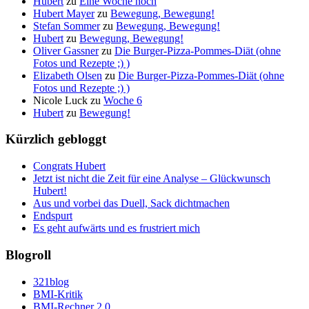
Hubert
zu
Eine Woche noch
Hubert Mayer
zu
Bewegung, Bewegung!
Stefan Sommer
zu
Bewegung, Bewegung!
Hubert
zu
Bewegung, Bewegung!
Oliver Gassner
zu
Die Burger-Pizza-Pommes-Diät (ohne
Fotos und Rezepte ;) )
Elizabeth Olsen
zu
Die Burger-Pizza-Pommes-Diät (ohne
Fotos und Rezepte ;) )
Nicole Luck
zu
Woche 6
Hubert
zu
Bewegung!
Kürzlich gebloggt
Congrats Hubert
Jetzt ist nicht die Zeit für eine Analyse – Glückwunsch
Hubert!
Aus und vorbei das Duell, Sack dichtmachen
Endspurt
Es geht aufwärts und es frustriert mich
Blogroll
321blog
BMI-Kritik
BMI-Rechner 2.0