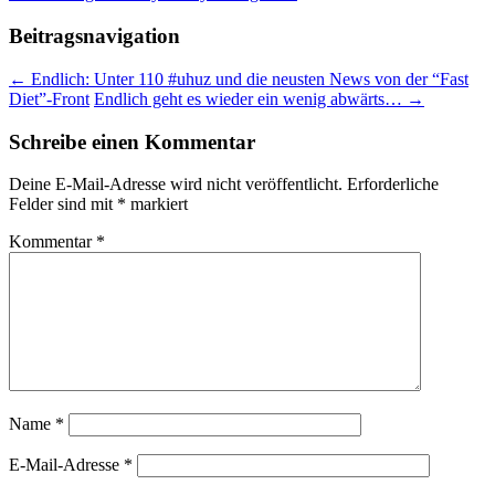
Beitragsnavigation
←
Endlich: Unter 110 #uhuz und die neusten News von der “Fast
Diet”-Front
Endlich geht es wieder ein wenig abwärts…
→
Schreibe einen Kommentar
Deine E-Mail-Adresse wird nicht veröffentlicht.
Erforderliche
Felder sind mit
*
markiert
Kommentar
*
Name
*
E-Mail-Adresse
*