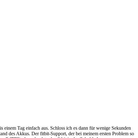
bis einem Tag einfach aus. Schloss ich es dann für wenige Sekunden
and des Akkus. Der fitbit-Support, der bei meinem ersten Problem so