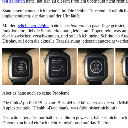
toll geholfen
hatte, hat sich zu diesem Problem überhaupt nicht richti
Stattdessen benutzte ich meine Uhr. Die Pebble Time enthält nämlich a
implementieren, die dann auf der Uhr läuft.
Mit der
geliehenen Pebble
hatte ich
schonmal
ein paar Tage getestet,
funktionierte, fiel die Schritterkennung leider auf Tippen rein, was 
aber inzwischen verschwunden, und so ließ ich meine Schritte ab Augu
Display, auf dem die aktuelle Tagesleistung jederzeit angezeigt werde
Aber es hatte auch so seine Probleme.
Die fitbit-App für iOS ist zum Beispiel viel hübscher als die von Misf
Apples zentrale “Health”-Datenbank, was fitbit bisher nicht tut).
Das wäre aber alles nur halb so schlimm gewesen, hätte es nicht au
Daten manchmal einfach nicht zu misfit und auf das Telefon.