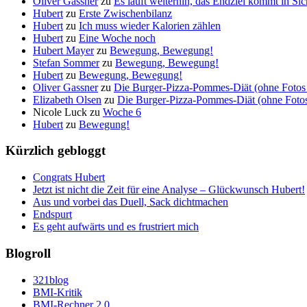
Oliver Gassner
zu
Es läuft weiterhin, das Endziel kommt in S
Hubert
zu
Erste Zwischenbilanz
Hubert
zu
Ich muss wieder Kalorien zählen
Hubert
zu
Eine Woche noch
Hubert Mayer
zu
Bewegung, Bewegung!
Stefan Sommer
zu
Bewegung, Bewegung!
Hubert
zu
Bewegung, Bewegung!
Oliver Gassner
zu
Die Burger-Pizza-Pommes-Diät (ohne Fotos 
Elizabeth Olsen
zu
Die Burger-Pizza-Pommes-Diät (ohne Fotos 
Nicole Luck
zu
Woche 6
Hubert
zu
Bewegung!
Kürzlich gebloggt
Congrats Hubert
Jetzt ist nicht die Zeit für eine Analyse – Glückwunsch Hubert!
Aus und vorbei das Duell, Sack dichtmachen
Endspurt
Es geht aufwärts und es frustriert mich
Blogroll
321blog
BMI-Kritik
BMI-Rechner 2.0