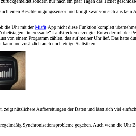
g zurückgemeldet sondern nur nach ein paar Tagen das Ticket geschloss
uch einen Beschleunigungssensor und bringt zwar von sich aus kein Akti
 ob die Uhr mit der
Misfit
-App nicht diese Funktion komplett übernehme
an Arbeitstagen “interessante” Laufstrecken erzeugte. Entweder mit der
st von einem Programm zählen, das auf meiner Uhr lief. Das hatte durch
n kann und zusätzlich auch noch einige Statistiken.
it, zeigt nützlichere Aufbereitungen der Daten und lässt sich viel einfa
ch regelmäßig Synchronisationsprobleme gegeben. Auch wenn die Uhr Bew