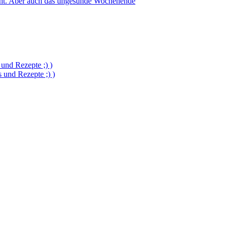
icht. Aber auch das ungesunde Wochenende
und Rezepte ;) )
und Rezepte ;) )