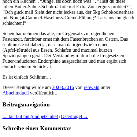
noch ein Kuchen”, “Junge, iss doch noch was!”, “Hast du diese
tollen Butter-Sahne-Schoko-Torte mit Extra Zuckerguss probiert?”,
“Och guck mal! Sieht der nicht lecker aus, der 5kg Schokoosterhase
mit Nougat-Caramel-Haselnuss-Creme-Füllung? Lass uns ihn gleich
schlachten!”
Scheinbar nehmen das alle, im Gegensatz zur eigentlichen
Fastenzeit, furchtbar ernst mit dem Fastenbrechen an Ostern. Das
schlimmste ist dabei ja, dass man da irgendwie in einen
(Apfel-)Strudel aus Essen, Schlafen und maximal kurzen
Spaziergängen gerät. Der Verstand wird durch die freigesetzten
Futter-induzierten Endorphine ausgeschaltet und man ergibt sich
einfach seinem Schicksal.
Es ist einfach Schlimm…
Dieser Beitrag wurde am
30.03.2016
von
rehwald
unter
Abnehmduell
veröffentlicht.
Beitragsnavigation
←
fail fail fail (und jetzt alle!)
Osterhügel
→
Schreibe einen Kommentar