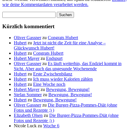
wie deine Kommentardaten verarbeitet werden.
Suchen
nach:
Kürzlich kommentiert
Oliver Gassner
zu
Congrats Hubert
Hubert
zu
Jetzt ist nicht die Zeit für eine Analyse –
Glückwunsch Hubert!
Hubert
zu
Congrats Hubert
Hubert Mayer
zu
Endspurt
Oliver Gassner
zu
Es läuft weiterhin, das Endziel kommt in
Sicht. Aber auch das ungesunde Wochenende
Hubert
zu
Erste Zwischenbilanz
Hubert
zu
Ich muss wieder Kalorien zählen
Hubert
zu
Eine Woche noch
Hubert Mayer
zu
Bewegung, Bewegung!
Stefan Sommer
zu
Bewegung, Bewegung!
Hubert
zu
Bewegung, Bewegung!
Oliver Gassner
zu
Die Burger-Pizza-Pommes-Diät (ohne
Fotos und Rezepte ;) )
Elizabeth Olsen
zu
Die Burger-Pizza-Pommes-Diät (ohne
Fotos und Rezepte ;) )
Nicole Luck
zu
Woche 6