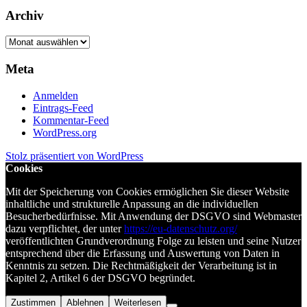
Archiv
Archiv
Meta
Anmelden
Eintrags-Feed
Kommentar-Feed
WordPress.org
Stolz präsentiert von WordPress
Cookies
Mit der Speicherung von Cookies ermöglichen Sie dieser Website
inhaltliche und strukturelle Anpassung an die individuellen
Besucherbedürfnisse. Mit Anwendung der DSGVO sind Webmaster
dazu verpflichtet, der unter
https://eu-datenschutz.org/
veröffentlichten Grundverordnung Folge zu leisten und seine Nutzer
entsprechend über die Erfassung und Auswertung von Daten in
Kenntnis zu setzen. Die Rechtmäßigkeit der Verarbeitung ist in
Kapitel 2, Artikel 6 der DSGVO begründet.
Zustimmen
Ablehnen
Weiterlesen