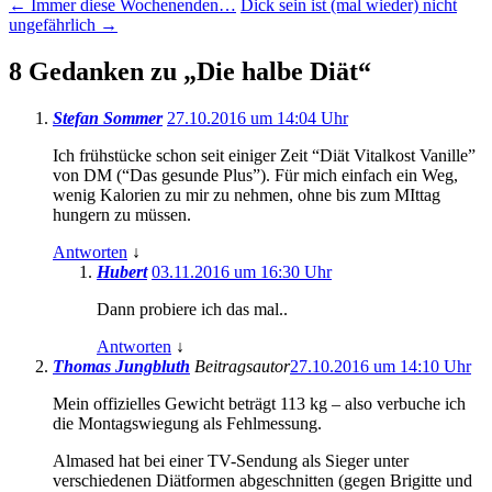
←
Immer diese Wochenenden…
Dick sein ist (mal wieder) nicht
ungefährlich
→
8 Gedanken zu „
Die halbe Diät
“
Stefan Sommer
27.10.2016 um 14:04 Uhr
Ich frühstücke schon seit einiger Zeit “Diät Vitalkost Vanille”
von DM (“Das gesunde Plus”). Für mich einfach ein Weg,
wenig Kalorien zu mir zu nehmen, ohne bis zum MIttag
hungern zu müssen.
Antworten
↓
Hubert
03.11.2016 um 16:30 Uhr
Dann probiere ich das mal..
Antworten
↓
Thomas Jungbluth
Beitragsautor
27.10.2016 um 14:10 Uhr
Mein offizielles Gewicht beträgt 113 kg – also verbuche ich
die Montagswiegung als Fehlmessung.
Almased hat bei einer TV-Sendung als Sieger unter
verschiedenen Diätformen abgeschnitten (gegen Brigitte und