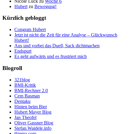
Nicole Luck
zu
Woche 6
Hubert
zu
Bewegung!
Kürzlich gebloggt
Congrats Hubert
Jetzt ist nicht die Zeit für eine Analyse – Glückwunsch
Hubert!
Aus und vorbei das Duell, Sack dichtmachen
Endspurt
Es geht aufwärts und es frustriert mich
Blogroll
321blog
BMI-Kritik
BMI-Rechner 2.0
Cem Basman
Dentaku
Hinten beim Bier
Hubert Mayer Blog
Jan Theofel
Oliver Gassner Blog
Stefan.Waidele.info
thiema.com