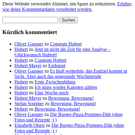
Diese Website verwendet Akismet, um Spam zu reduzieren.
Erfahre,
wie deine Kommentardaten verarbeitet werden.
Suchen
nach:
Kürzlich kommentiert
Oliver Gassner
zu
Congrats Hubert
Hubert
zu
Jetzt ist nicht die Zeit für eine Analyse –
Glückwunsch Hubert!
Hubert
zu
Congrats Hubert
Hubert Mayer
zu
Endspurt
Oliver Gassner
zu
Es läuft weiterhin, das Endziel kommt in
Sicht. Aber auch das ungesunde Wochenende
Hubert
zu
Erste Zwischenbilanz
Hubert
zu
Ich muss wieder Kalorien zählen
Hubert
zu
Eine Woche noch
Hubert Mayer
zu
Bewegung, Bewegung!
Stefan Sommer
zu
Bewegung, Bewegung!
Hubert
zu
Bewegung, Bewegung!
Oliver Gassner
zu
Die Burger-Pizza-Pommes-Diät (ohne
Fotos und Rezepte ;) )
Elizabeth Olsen
zu
Die Burger-Pizza-Pommes-Diät (ohne
Fotos und Rezepte ;) )