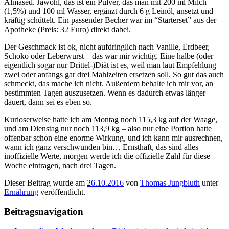
Almased. Jawohl, das ist ein Pulver, das man mit 200 ml Milch
(1,5%) und 100 ml Wasser, ergänzt durch 6 g Leinöl, ansetzt und
kräftig schüttelt. Ein passender Becher war im “Starterset” aus der
Apotheke (Preis: 32 Euro) direkt dabei.
Der Geschmack ist ok, nicht aufdringlich nach Vanille, Erdbeer,
Schoko oder Leberwurst – das war mir wichtig. Eine halbe (oder
eigentlich sogar nur Drittel-)Diät ist es, weil man laut Empfehlung
zwei oder anfangs gar drei Mahlzeiten ersetzen soll. So gut das auch
schmeckt, das mache ich nicht. Außerdem behalte ich mir vor, an
bestimmten Tagen auszusetzen. Wenn es dadurch etwas länger
dauert, dann sei es eben so.
Kurioserweise hatte ich am Montag noch 115,3 kg auf der Waage,
und am Dienstag nur noch 113,9 kg – also nur eine Portion hatte
offenbar schon eine enorme Wirkung, und ich kann mir ausrechnen,
wann ich ganz verschwunden bin… Ernsthaft, das sind alles
inoffizielle Werte, morgen werde ich die offizielle Zahl für diese
Woche eintragen, nach drei Tagen.
Dieser Beitrag wurde am
26.10.2016
von
Thomas Jungbluth
unter
Ernährung
veröffentlicht.
Beitragsnavigation