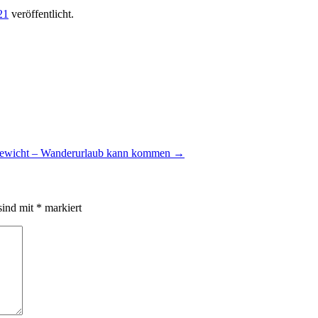
21
veröffentlicht.
sgewicht – Wanderurlaub kann kommen
→
sind mit
*
markiert