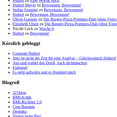
Hubert
zu
Eine Woche noch
Hubert Mayer
zu
Bewegung, Bewegung!
Stefan Sommer
zu
Bewegung, Bewegung!
Hubert
zu
Bewegung, Bewegung!
Oliver Gassner
zu
Die Burger-Pizza-Pommes-Diät (ohne Fotos 
Elizabeth Olsen
zu
Die Burger-Pizza-Pommes-Diät (ohne Fotos 
Nicole Luck
zu
Woche 6
Hubert
zu
Bewegung!
Kürzlich gebloggt
Congrats Hubert
Jetzt ist nicht die Zeit für eine Analyse – Glückwunsch Hubert!
Aus und vorbei das Duell, Sack dichtmachen
Endspurt
Es geht aufwärts und es frustriert mich
Blogroll
321blog
BMI-Kritik
BMI-Rechner 2.0
Cem Basman
Dentaku
Hinten beim Bier