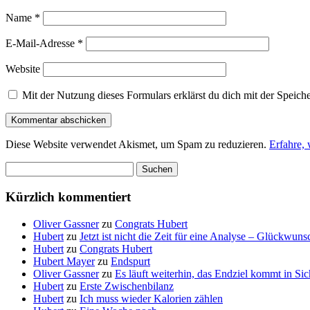
Name
*
E-Mail-Adresse
*
Website
Mit der Nutzung dieses Formulars erklärst du dich mit der Speic
Diese Website verwendet Akismet, um Spam zu reduzieren.
Erfahre,
Suchen
nach:
Kürzlich kommentiert
Oliver Gassner
zu
Congrats Hubert
Hubert
zu
Jetzt ist nicht die Zeit für eine Analyse – Glückwun
Hubert
zu
Congrats Hubert
Hubert Mayer
zu
Endspurt
Oliver Gassner
zu
Es läuft weiterhin, das Endziel kommt in S
Hubert
zu
Erste Zwischenbilanz
Hubert
zu
Ich muss wieder Kalorien zählen