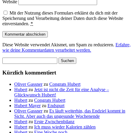
Website
Mit der Nutzung dieses Formulars erklärst du dich mit der
Speicherung und Verarbeitung deiner Daten durch diese Website
einverstanden.
*
Diese Website verwendet Akismet, um Spam zu reduzieren.
Erfahre,
wie deine Kommentardaten verarbeitet werden.
Suchen
nach:
Kürzlich kommentiert
Oliver Gassner
zu
Congrats Hubert
Hubert
zu
Jetzt ist nicht die Zeit für eine Analyse –
Glückwunsch Hubert!
Hubert
zu
Congrats Hubert
Hubert Mayer
zu
Endspurt
Oliver Gassner
zu
Es läuft weiterhin, das Endziel kommt in
Sicht. Aber auch das ungesunde Wochenende
Hubert
zu
Erste Zwischenbilanz
Hubert
zu
Ich muss wieder Kalorien zählen
Hubert
zu
Eine Woche noch