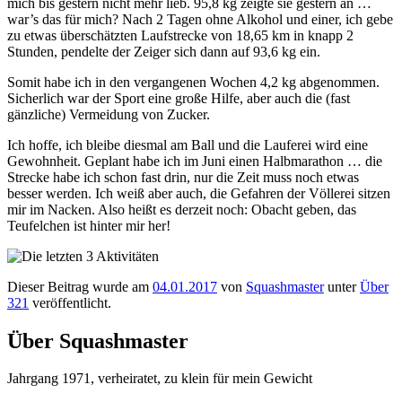
mich bis gestern nicht mehr lieb. 95,8 kg zeigte sie gestern an …
war’s das für mich? Nach 2 Tagen ohne Alkohol und einer, ich gebe
zu etwas überschätzten Laufstrecke von 18,65 km in knapp 2
Stunden, pendelte der Zeiger sich dann auf 93,6 kg ein.
Somit habe ich in den vergangenen Wochen 4,2 kg abgenommen.
Sicherlich war der Sport eine große Hilfe, aber auch die (fast
gänzliche) Vermeidung von Zucker.
Ich hoffe, ich bleibe diesmal am Ball und die Lauferei wird eine
Gewohnheit. Geplant habe ich im Juni einen Halbmarathon … die
Strecke habe ich schon fast drin, nur die Zeit muss noch etwas
besser werden. Ich weiß aber auch, die Gefahren der Völlerei sitzen
mir im Nacken. Also heißt es derzeit noch: Obacht geben, das
Teufelchen ist hinter mir her!
Dieser Beitrag wurde am
04.01.2017
von
Squashmaster
unter
Über
321
veröffentlicht.
Über Squashmaster
Jahrgang 1971, verheiratet, zu klein für mein Gewicht