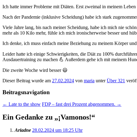
I
ch hatte immer Probleme mit Diäten. Erst zweimal in meinem Leben ha
Nach der Pandemie (inklusive Scheidung) habe ich stark zugenomme
Viele Jahre lang, bis nach meiner Scheidung, habe ich mich nie schön 
mehr als 10 Kilo mehr, fühle ich mich ironischerweise besser und hüb
Ich denke, ich muss einfach meine Beziehung zu meinem Körper und 
Leider hatte ich
einige Schwierigkeiten, die Diät zu 100% durchführen
Ausdauertraining zu machen 💪 Außerdem gehe ich mit meinem Hund m
Die zweite Woche wird besser 😃
Dieser Beitrag wurde am
27.02.2024
von
maria
unter
Über 321
veröff
Beitragsnavigation
←
Late to the show
FDP – fast drei Prozent abgenommen.
→
Ein Gedanke zu „
¡Vamonos!
“
Ariadne
28.02.2024 um 18:25 Uhr