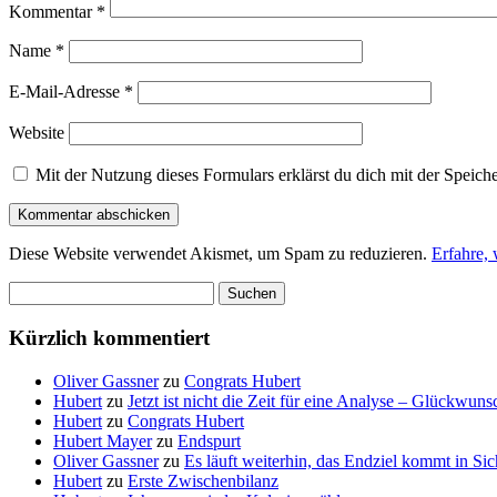
Kommentar
*
Name
*
E-Mail-Adresse
*
Website
Mit der Nutzung dieses Formulars erklärst du dich mit der Speic
Diese Website verwendet Akismet, um Spam zu reduzieren.
Erfahre,
Suchen
nach:
Kürzlich kommentiert
Oliver Gassner
zu
Congrats Hubert
Hubert
zu
Jetzt ist nicht die Zeit für eine Analyse – Glückwun
Hubert
zu
Congrats Hubert
Hubert Mayer
zu
Endspurt
Oliver Gassner
zu
Es läuft weiterhin, das Endziel kommt in S
Hubert
zu
Erste Zwischenbilanz