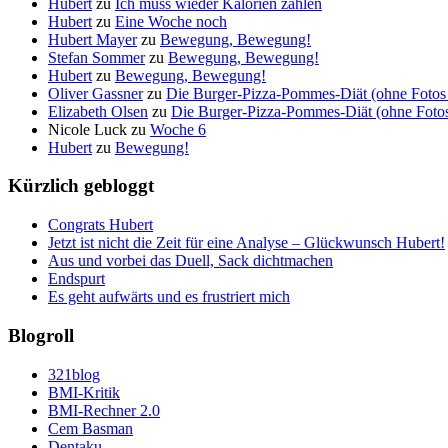
Hubert
zu
Ich muss wieder Kalorien zählen
Hubert
zu
Eine Woche noch
Hubert Mayer
zu
Bewegung, Bewegung!
Stefan Sommer
zu
Bewegung, Bewegung!
Hubert
zu
Bewegung, Bewegung!
Oliver Gassner
zu
Die Burger-Pizza-Pommes-Diät (ohne Fotos 
Elizabeth Olsen
zu
Die Burger-Pizza-Pommes-Diät (ohne Fotos 
Nicole Luck
zu
Woche 6
Hubert
zu
Bewegung!
Kürzlich gebloggt
Congrats Hubert
Jetzt ist nicht die Zeit für eine Analyse – Glückwunsch Hubert!
Aus und vorbei das Duell, Sack dichtmachen
Endspurt
Es geht aufwärts und es frustriert mich
Blogroll
321blog
BMI-Kritik
BMI-Rechner 2.0
Cem Basman
Dentaku