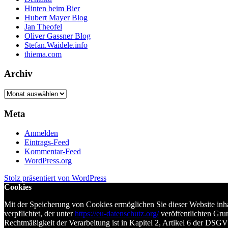
Hinten beim Bier
Hubert Mayer Blog
Jan Theofel
Oliver Gassner Blog
Stefan.Waidele.info
thiema.com
Archiv
Archiv
Meta
Anmelden
Eintrags-Feed
Kommentar-Feed
WordPress.org
Stolz präsentiert von WordPress
Cookies
Mit der Speicherung von Cookies ermöglichen Sie dieser Website in
verpflichtet, der unter
https://eu-datenschutz.org/
veröffentlichten Gru
Rechtmäßigkeit der Verarbeitung ist in Kapitel 2, Artikel 6 der DSG