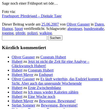
Sage noch einer Frühsport sei öde…
Foto via:
Fruehsport: Pferdejagd – Digitale Tage
Dieser Beitrag wurde am
25.06.2007
von
Oliver Gassner
in
Daten
,
Humor
,
Sport
veröffentlicht. Schlagworte:
abenteuer
,
bundesstraße
,
jogging
,
pferde
,
polizei
,
walking
.
Suchen
nach:
Kürzlich kommentiert
Oliver Gassner
zu
Congrats Hubert
Hubert
zu
Jetzt ist nicht die Zeit für eine Analyse –
Glückwunsch Hubert!
Hubert
zu
Congrats Hubert
Hubert Mayer
zu
Endspurt
Oliver Gassner
zu
Es läuft weiterhin, das Endziel kommt in
Sicht. Aber auch das ungesunde Wochenende
Hubert
zu
Erste Zwischenbilanz
Hubert
zu
Ich muss wieder Kalorien zählen
Hubert
zu
Eine Woche noch
Hubert Mayer
zu
Bewegung, Bewegung!
Stefan Sommer
zu
Bewegung, Bewegung!