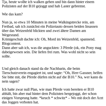
Tja, heute wollte ich walken gehen und bin dann hinter einem
Polizisten auf der B10 gejoggt und hab Laster gebremst.
Wie das kam?
Nun ja, so etwa 10 Minuten in meine Walkingstrecke rein, am
Freibad, sah ich zunächst ein Polizeiauto dessen beiden Insassen
über das Weizenfeld blickten und zwei ältere Damen am
Wegesrand.
Krimigeschult dachte ich: Oh, Mord im Weizenfeld, spannend.
Blogcontent.
Dann aber sah ich, was die anguckten: 3 Pferde (ok, ein Pony mag
dabeigewesen sein. Die liefen frei rum. Was wohl nicht so sein
sollte.
Und gleich danach stand da die Nachbarin, die beim
Tierschutzverein engagiert ist, und sagte: “Oh, Herr Gassner, helfen
Sie bitte mit, die Pferde dürfen nicht auf die B10.” Na, wer kann da
nein sagen?
Ich hatte zwar null Plan, wie man Pferde vom bereiten er B10
abhält, bin aber mal hinter dem Polizisten hergejoggt, der schon
einigen Vorsprung hatte. *keuch * schwitz* – Wo mit doch der Arzt
das Joggen verboten hat.