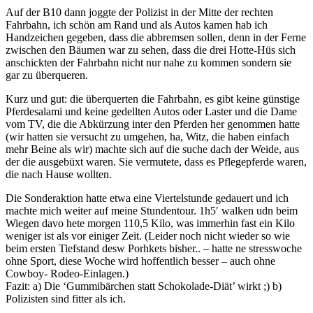
Auf der B10 dann joggte der Polizist in der Mitte der rechten
Fahrbahn, ich schön am Rand und als Autos kamen hab ich
Handzeichen gegeben, dass die abbremsen sollen, denn in der Ferne
zwischen den Bäumen war zu sehen, dass die drei Hotte-Hüs sich
anschickten der Fahrbahn nicht nur nahe zu kommen sondern sie
gar zu überqueren.
Kurz und gut: die überquerten die Fahrbahn, es gibt keine günstige
Pferdesalami und keine gedellten Autos oder Laster und die Dame
vom TV, die die Abkürzung inter den Pferden her genommen hatte
(wir hatten sie versucht zu umgehen, ha, Witz, die haben einfach
mehr Beine als wir) machte sich auf die suche dach der Weide, aus
der die ausgebüxt waren. Sie vermutete, dass es Pflegepferde waren,
die nach Hause wollten.
Die Sonderaktion hatte etwa eine Viertelstunde gedauert und ich
machte mich weiter auf meine Stundentour. 1h5′ walken udn beim
Wiegen davo hete morgen 110,5 Kilo, was immerhin fast ein Kilo
weniger ist als vor einiger Zeit. (Leider noch nicht wieder so wie
beim ersten Tiefstand desw Porhkets bisher.. – hatte ne stresswoche
ohne Sport, diese Woche wird hoffentlich besser – auch ohne
Cowboy- Rodeo-Einlagen.)
Fazit: a) Die ‘Gummibärchen statt Schokolade-Diät’ wirkt ;) b)
Polizisten sind fitter als ich.