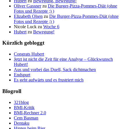
Hubert
zu
Bewegung, Bewegung!
Oliver Gassner
zu
Die Burger-Pizza-Pommes-Diät (ohne
Fotos und Rezepte ;) )
Elizabeth Olsen
zu
Die Burger-Pizza-Pommes-Diät (ohne
Fotos und Rezepte ;) )
Nicole Luck
zu
Woche 6
Hubert
zu
Bewegung!
Kürzlich gebloggt
Congrats Hubert
Jetzt ist nicht die Zeit für eine Analyse – Glückwunsch
Hubert!
Aus und vorbei das Duell, Sack dichtmachen
Endspurt
Es geht aufwärts und es frustriert mich
Blogroll
321blog
BMI-Kritik
BMI-Rechner 2.0
Cem Basman
Dentaku
Hinten beim Bier