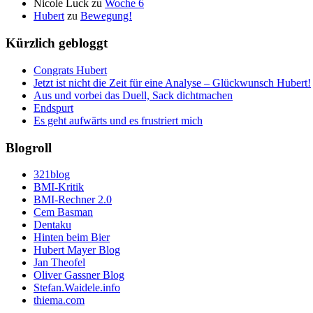
Nicole Luck
zu
Woche 6
Hubert
zu
Bewegung!
Kürzlich gebloggt
Congrats Hubert
Jetzt ist nicht die Zeit für eine Analyse – Glückwunsch Hubert!
Aus und vorbei das Duell, Sack dichtmachen
Endspurt
Es geht aufwärts und es frustriert mich
Blogroll
321blog
BMI-Kritik
BMI-Rechner 2.0
Cem Basman
Dentaku
Hinten beim Bier
Hubert Mayer Blog
Jan Theofel
Oliver Gassner Blog
Stefan.Waidele.info
thiema.com