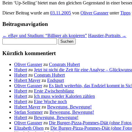
Beim ‘Up-Selling’ bietet man den gleichen Gegenstand in einer besse
Dieser Beitrag wurde am
03.11.2005
von
Oliver Gassner
unter
Tipps
Beitragsnavigation
←
eBay und Studium: “Billiger als kopieren”
Haustier-Portraits
→
Suchen
nach:
Kürzlich kommentiert
Oliver Gassner
zu
Congrats Hubert
Hubert
zu
Jetzt ist nicht die Zeit für eine Analyse – Glückwun
Hubert
zu
Congrats Hubert
Hubert Mayer
zu
Endspurt
Oliver Gassner
zu
Es läuft weiterhin, das Endziel kommt in S
Hubert
zu
Erste Zwischenbilanz
Hubert
zu
Ich muss wieder Kalorien zählen
Hubert
zu
Eine Woche noch
Hubert Mayer
zu
Bewegung, Bewegung!
Stefan Sommer
zu
Bewegung, Bewegung!
Hubert
zu
Bewegung, Bewegung!
Oliver Gassner
zu
Die Burger-Pizza-Pommes-Diät (ohne Fotos 
Elizabeth Olsen
zu
Die Burger-Pizza-Pommes-Diät (ohne Fotos 