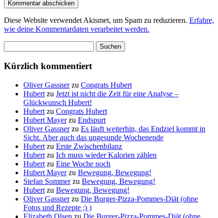
Diese Website verwendet Akismet, um Spam zu reduzieren.
Erfahre,
wie deine Kommentardaten verarbeitet werden.
Suchen
nach:
Kürzlich kommentiert
Oliver Gassner
zu
Congrats Hubert
Hubert
zu
Jetzt ist nicht die Zeit für eine Analyse –
Glückwunsch Hubert!
Hubert
zu
Congrats Hubert
Hubert Mayer
zu
Endspurt
Oliver Gassner
zu
Es läuft weiterhin, das Endziel kommt in
Sicht. Aber auch das ungesunde Wochenende
Hubert
zu
Erste Zwischenbilanz
Hubert
zu
Ich muss wieder Kalorien zählen
Hubert
zu
Eine Woche noch
Hubert Mayer
zu
Bewegung, Bewegung!
Stefan Sommer
zu
Bewegung, Bewegung!
Hubert
zu
Bewegung, Bewegung!
Oliver Gassner
zu
Die Burger-Pizza-Pommes-Diät (ohne
Fotos und Rezepte ;) )
Elizabeth Olsen
zu
Die Burger-Pizza-Pommes-Diät (ohne