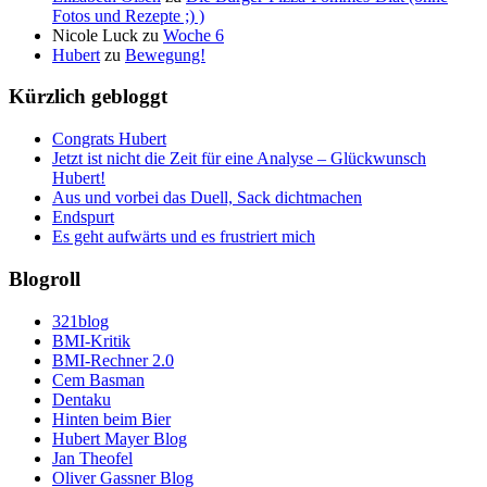
Fotos und Rezepte ;) )
Nicole Luck
zu
Woche 6
Hubert
zu
Bewegung!
Kürzlich gebloggt
Congrats Hubert
Jetzt ist nicht die Zeit für eine Analyse – Glückwunsch
Hubert!
Aus und vorbei das Duell, Sack dichtmachen
Endspurt
Es geht aufwärts und es frustriert mich
Blogroll
321blog
BMI-Kritik
BMI-Rechner 2.0
Cem Basman
Dentaku
Hinten beim Bier
Hubert Mayer Blog
Jan Theofel
Oliver Gassner Blog