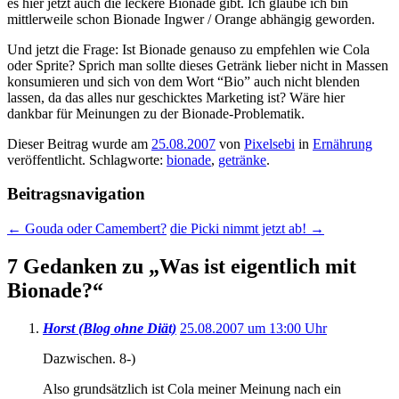
es hier jetzt auch die leckere Bionade gibt. Ich glaube ich bin
mittlerweile schon Bionade Ingwer / Orange abhängig geworden.
Und jetzt die Frage: Ist Bionade genauso zu empfehlen wie Cola
oder Sprite? Sprich man sollte dieses Getränk lieber nicht in Massen
konsumieren und sich von dem Wort “Bio” auch nicht blenden
lassen, da das alles nur geschicktes Marketing ist? Wäre hier
dankbar für Meinungen zu der Bionade-Problematik.
Dieser Beitrag wurde am
25.08.2007
von
Pixelsebi
in
Ernährung
veröffentlicht. Schlagworte:
bionade
,
getränke
.
Beitragsnavigation
←
Gouda oder Camembert?
die Picki nimmt jetzt ab!
→
7 Gedanken zu „
Was ist eigentlich mit
Bionade?
“
Horst (Blog ohne Diät)
25.08.2007 um 13:00 Uhr
Dazwischen. 8-)
Also grundsätzlich ist Cola meiner Meinung nach ein