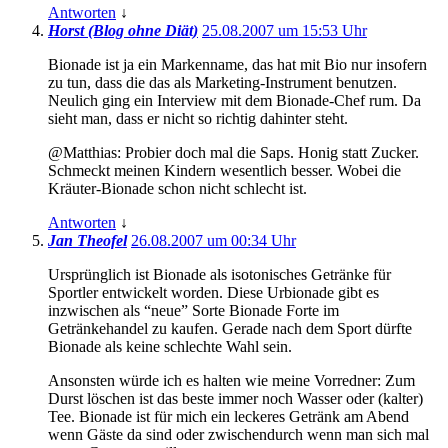
Antworten
↓
Horst (Blog ohne Diät)
25.08.2007 um 15:53 Uhr
Bionade ist ja ein Markenname, das hat mit Bio nur insofern
zu tun, dass die das als Marketing-Instrument benutzen.
Neulich ging ein Interview mit dem Bionade-Chef rum. Da
sieht man, dass er nicht so richtig dahinter steht.
@Matthias: Probier doch mal die Saps. Honig statt Zucker.
Schmeckt meinen Kindern wesentlich besser. Wobei die
Kräuter-Bionade schon nicht schlecht ist.
Antworten
↓
Jan Theofel
26.08.2007 um 00:34 Uhr
Ursprünglich ist Bionade als isotonisches Getränke für
Sportler entwickelt worden. Diese Urbionade gibt es
inzwischen als “neue” Sorte Bionade Forte im
Getränkehandel zu kaufen. Gerade nach dem Sport dürfte
Bionade als keine schlechte Wahl sein.
Ansonsten würde ich es halten wie meine Vorredner: Zum
Durst löschen ist das beste immer noch Wasser oder (kalter)
Tee. Bionade ist für mich ein leckeres Getränk am Abend
wenn Gäste da sind oder zwischendurch wenn man sich mal