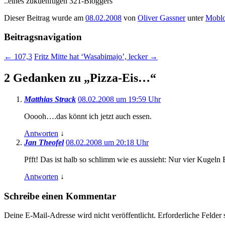
..eines zukuenftigen 321-Bloggers
Dieser Beitrag wurde am
08.02.2008
von
Oliver Gassner
unter
Mobl
Beitragsnavigation
←
107,3
Fritz Mitte hat ‘Wasabimajo’, lecker
→
2 Gedanken zu „
Pizza-Eis…
“
Matthias Strack
08.02.2008 um 19:59 Uhr
Ooooh….das könnt ich jetzt auch essen.
Antworten
↓
Jan Theofel
08.02.2008 um 20:18 Uhr
Pfft! Das ist halb so schlimm wie es aussieht: Nur vier Kugeln
Antworten
↓
Schreibe einen Kommentar
Deine E-Mail-Adresse wird nicht veröffentlicht.
Erforderliche Felder 