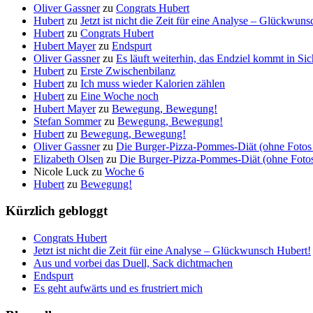
Oliver Gassner
zu
Congrats Hubert
Hubert
zu
Jetzt ist nicht die Zeit für eine Analyse – Glückwun
Hubert
zu
Congrats Hubert
Hubert Mayer
zu
Endspurt
Oliver Gassner
zu
Es läuft weiterhin, das Endziel kommt in S
Hubert
zu
Erste Zwischenbilanz
Hubert
zu
Ich muss wieder Kalorien zählen
Hubert
zu
Eine Woche noch
Hubert Mayer
zu
Bewegung, Bewegung!
Stefan Sommer
zu
Bewegung, Bewegung!
Hubert
zu
Bewegung, Bewegung!
Oliver Gassner
zu
Die Burger-Pizza-Pommes-Diät (ohne Fotos 
Elizabeth Olsen
zu
Die Burger-Pizza-Pommes-Diät (ohne Fotos 
Nicole Luck
zu
Woche 6
Hubert
zu
Bewegung!
Kürzlich gebloggt
Congrats Hubert
Jetzt ist nicht die Zeit für eine Analyse – Glückwunsch Hubert!
Aus und vorbei das Duell, Sack dichtmachen
Endspurt
Es geht aufwärts und es frustriert mich