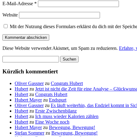
E-Mail-Adresse
*
Website
Mit der Nutzung dieses Formulars erklärst du dich mit der Speic
Diese Website verwendet Akismet, um Spam zu reduzieren.
Erfahre,
Suchen
nach:
Kürzlich kommentiert
Oliver Gassner
zu
Congrats Hubert
Hubert
zu
Jetzt ist nicht die Zeit für eine Analyse – Glückwun
Hubert
zu
Congrats Hubert
Hubert Mayer
zu
Endspurt
Oliver Gassner
zu
Es läuft weiterhin, das Endziel kommt in S
Hubert
zu
Erste Zwischenbilanz
Hubert
zu
Ich muss wieder Kalorien zählen
Hubert
zu
Eine Woche noch
Hubert Mayer
zu
Bewegung, Bewegung!
Stefan Sommer
zu
Bewegung, Bewegung!