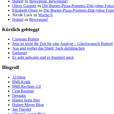
Hubert
zu
Bewegung, Bewegung!
Oliver Gassner
zu
Die Burger-Pizza-Pommes-Diät (ohne Fotos 
Elizabeth Olsen
zu
Die Burger-Pizza-Pommes-Diät (ohne Fotos 
Nicole Luck
zu
Woche 6
Hubert
zu
Bewegung!
Kürzlich gebloggt
Congrats Hubert
Jetzt ist nicht die Zeit für eine Analyse – Glückwunsch Hubert!
Aus und vorbei das Duell, Sack dichtmachen
Endspurt
Es geht aufwärts und es frustriert mich
Blogroll
321blog
BMI-Kritik
BMI-Rechner 2.0
Cem Basman
Dentaku
Hinten beim Bier
Hubert Mayer Blog
Jan Theofel
Oliver Gassner Blog