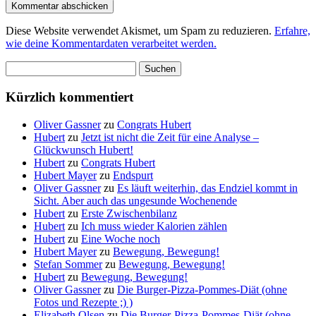
Diese Website verwendet Akismet, um Spam zu reduzieren.
Erfahre,
wie deine Kommentardaten verarbeitet werden.
Suchen
nach:
Kürzlich kommentiert
Oliver Gassner
zu
Congrats Hubert
Hubert
zu
Jetzt ist nicht die Zeit für eine Analyse –
Glückwunsch Hubert!
Hubert
zu
Congrats Hubert
Hubert Mayer
zu
Endspurt
Oliver Gassner
zu
Es läuft weiterhin, das Endziel kommt in
Sicht. Aber auch das ungesunde Wochenende
Hubert
zu
Erste Zwischenbilanz
Hubert
zu
Ich muss wieder Kalorien zählen
Hubert
zu
Eine Woche noch
Hubert Mayer
zu
Bewegung, Bewegung!
Stefan Sommer
zu
Bewegung, Bewegung!
Hubert
zu
Bewegung, Bewegung!
Oliver Gassner
zu
Die Burger-Pizza-Pommes-Diät (ohne
Fotos und Rezepte ;) )
Elizabeth Olsen
zu
Die Burger-Pizza-Pommes-Diät (ohne