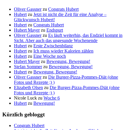
Oliver Gassner
zu
Congrats Hubert
Hubert
zu
Jetzt ist nicht die Zeit für eine Analyse –
Glückwunsch Hubert!
Hubert
zu
Congrats Hubert
Hubert Mayer
zu
Endspurt
Oliver Gassner
zu
Es läuft weiterhin, das Endziel kommt in
Sicht. Aber auch das ungesunde Wochenende
Hubert
zu
Erste Zwischenbilanz
Hubert
zu
Ich muss wieder Kalorien zählen
Hubert
zu
Eine Woche noch
Hubert Mayer
zu
Bewegung, Bewegung!
Stefan Sommer
zu
Bewegung, Bewegung!
Hubert
zu
Bewegung, Bewegung!
Oliver Gassner
zu
Die Burger-Pizza-Pommes-Diät (ohne
Fotos und Rezepte ;) )
Elizabeth Olsen
zu
Die Burger-Pizza-Pommes-Diät (ohne
Fotos und Rezepte ;) )
Nicole Luck
zu
Woche 6
Hubert
zu
Bewegung!
Kürzlich gebloggt
Congrats Hubert