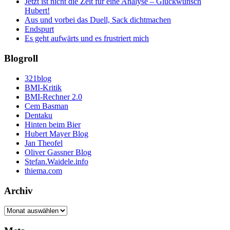
Jetzt ist nicht die Zeit für eine Analyse – Glückwunsch
Hubert!
Aus und vorbei das Duell, Sack dichtmachen
Endspurt
Es geht aufwärts und es frustriert mich
Blogroll
321blog
BMI-Kritik
BMI-Rechner 2.0
Cem Basman
Dentaku
Hinten beim Bier
Hubert Mayer Blog
Jan Theofel
Oliver Gassner Blog
Stefan.Waidele.info
thiema.com
Archiv
Archiv