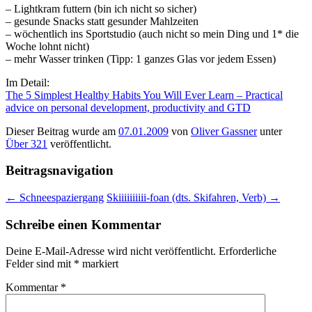
– Lightkram futtern (bin ich nicht so sicher)
– gesunde Snacks statt gesunder Mahlzeiten
– wöchentlich ins Sportstudio (auch nicht so mein Ding und 1* die
Woche lohnt nicht)
– mehr Wasser trinken (Tipp: 1 ganzes Glas vor jedem Essen)
Im Detail:
The 5 Simplest Healthy Habits You Will Ever Learn – Practical
advice on personal development, productivity and GTD
Dieser Beitrag wurde am
07.01.2009
von
Oliver Gassner
unter
Über 321
veröffentlicht.
Beitragsnavigation
←
Schneespaziergang
Skiiiiiiiiii-foan (dts. Skifahren, Verb)
→
Schreibe einen Kommentar
Deine E-Mail-Adresse wird nicht veröffentlicht.
Erforderliche
Felder sind mit
*
markiert
Kommentar
*