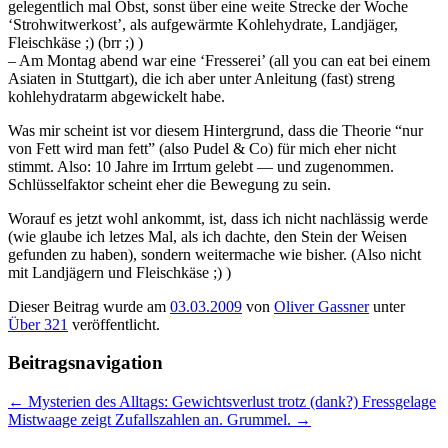
gelegentlich mal Obst, sonst über eine weite Strecke der Woche
‘Strohwitwerkost’, als aufgewärmte Kohlehydrate, Landjäger,
Fleischkäse ;) (brr ;) )
– Am Montag abend war eine ‘Fresserei’ (all you can eat bei einem
Asiaten in Stuttgart), die ich aber unter Anleitung (fast) streng
kohlehydratarm abgewickelt habe.
Was mir scheint ist vor diesem Hintergrund, dass die Theorie “nur
von Fett wird man fett” (also Pudel & Co) für mich eher nicht
stimmt. Also: 10 Jahre im Irrtum gelebt — und zugenommen.
Schlüsselfaktor scheint eher die Bewegung zu sein.
Worauf es jetzt wohl ankommt, ist, dass ich nicht nachlässig werde
(wie glaube ich letzes Mal, als ich dachte, den Stein der Weisen
gefunden zu haben), sondern weitermache wie bisher. (Also nicht
mit Landjägern und Fleischkäse ;) )
Dieser Beitrag wurde am
03.03.2009
von
Oliver Gassner
unter
Über 321
veröffentlicht.
Beitragsnavigation
←
Mysterien des Alltags: Gewichtsverlust trotz (dank?) Fressgelage
Mistwaage zeigt Zufallszahlen an. Grummel.
→