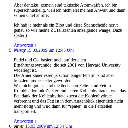
Aber dentaku, gemein sind taktische Atomwaffen. ich bin
superschnuckelig, weil ich nicht erst meinen Anwalt und dann
seinen Chef anrufe.
Ich hab ja mehr als ein Blog und diese Spamscheiße nervt
genau so wie meine ZUfallszahlen anzeigende waage. Dazu
später )
Antworten
↓
Nuray
15.03.2009 um 12:45 Uhr
Pudel und Co. basiert noch auf der alten
Ernährungspyramide, die seit 2001 von Harvard University
widerlegt ist.
Die Amerikaner essen ja schon länger fettarm, sind aber
trotzdem immer fetter geworden.
Was nicht gut ist, sind die tierischen Fette. Und Fett in
Kombination mit Zucker und leeren Kohlenhydraten, weil das
Fett dank der Kohlenhydrate zuerst die Kohlenhydrate
verbrennt und das Fett ist in dem Augenblick eigentlich nicht
mehr nötig und wird dann für “später” in die Fettzellen
transportiert.
Antworten
↓
oliver
15.03.2009 um 12:54 Uhr