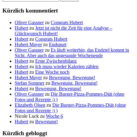
nach:
Kürzlich kommentiert
Oliver Gassner
zu
Congrats Hubert
Hubert
zu
Jetzt ist nicht die Zeit für eine Analyse –
Glückwunsch Hubert!
Hubert
zu
Congrats Hubert
Hubert Mayer
zu
Endspurt
Oliver Gassner
zu
Es läuft weiterhin, das Endziel kommt in
Sicht. Aber auch das ungesunde Wochenende
Hubert
zu
Erste Zwischenbilanz
Hubert
zu
Ich muss wieder Kalorien zählen
Hubert
zu
Eine Woche noch
Hubert Mayer
zu
Bewegung, Bewegung!
Stefan Sommer
zu
Bewegung, Bewegung!
Hubert
zu
Bewegung, Bewegung!
Oliver Gassner
zu
Die Burger-Pizza-Pommes-Diät (ohne
Fotos und Rezepte ;) )
Elizabeth Olsen
zu
Die Burger-Pizza-Pommes-Diät (ohne
Fotos und Rezepte ;) )
Nicole Luck
zu
Woche 6
Hubert
zu
Bewegung!
Kürzlich gebloggt