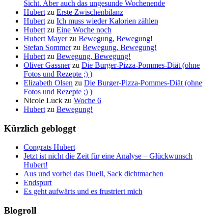
Sicht. Aber auch das ungesunde Wochenende
Hubert
zu
Erste Zwischenbilanz
Hubert
zu
Ich muss wieder Kalorien zählen
Hubert
zu
Eine Woche noch
Hubert Mayer
zu
Bewegung, Bewegung!
Stefan Sommer
zu
Bewegung, Bewegung!
Hubert
zu
Bewegung, Bewegung!
Oliver Gassner
zu
Die Burger-Pizza-Pommes-Diät (ohne
Fotos und Rezepte ;) )
Elizabeth Olsen
zu
Die Burger-Pizza-Pommes-Diät (ohne
Fotos und Rezepte ;) )
Nicole Luck
zu
Woche 6
Hubert
zu
Bewegung!
Kürzlich gebloggt
Congrats Hubert
Jetzt ist nicht die Zeit für eine Analyse – Glückwunsch
Hubert!
Aus und vorbei das Duell, Sack dichtmachen
Endspurt
Es geht aufwärts und es frustriert mich
Blogroll