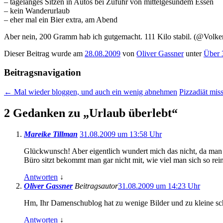
– tagelanges Sitzen in Autos bei Zufuhr von mittelgesundem Essen
– kein Wanderurlaub
– eher mal ein Bier extra, am Abend
Aber nein, 200 Gramm hab ich gutgemacht. 111 Kilo stabil. (@Volk
Dieser Beitrag wurde am
28.08.2009
von
Oliver Gassner
unter
Über 
Beitragsnavigation
←
Mal wieder bloggen, und auch ein wenig abnehmen
Pizzadiät mi
2 Gedanken zu „
Urlaub überlebt
“
Mareike Tillman
31.08.2009 um 13:58 Uhr
Glückwunsch! Aber eigentlich wundert mich das nicht, da man
Büro sitzt bekommt man gar nicht mit, wie viel man sich so r
Antworten
↓
Oliver Gassner
Beitragsautor
31.08.2009 um 14:23 Uhr
Hm, Ihr Damenschublog hat zu wenige Bilder und zu kleine schr
Antworten
↓