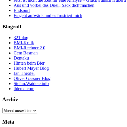
Jetzt ist nicht die Zeit für eine Analyse – Glückwunsch Hubert!
Aus und vorbei das Duell, Sack dichtmachen
Endspurt
Es geht aufwärts und es frustriert mich
Blogroll
321blog
BMI-Kritik
BMI-Rechner 2.0
Cem Basman
Dentaku
Hinten beim Bier
Hubert Mayer Blog
Jan Theofel
Oliver Gassner Blog
Stefan.Waidele.info
thiema.com
Archiv
Archiv
Meta