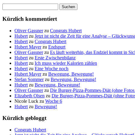
Suchen
nach:
Kürzlich kommentiert
Oliver Gassner
zu
Congrats Hubert
Hubert
zu
Jetzt ist nicht die Zeit für eine Analyse – Glückwun
Hubert
zu
Congrats Hubert
Hubert Mayer
zu
Endspurt
Oliver Gassner
zu
Es läuft weiterhin, das Endziel kommt in S
Hubert
zu
Erste Zwischenbilanz
Hubert
zu
Ich muss wieder Kalorien zählen
Hubert
zu
Eine Woche noch
Hubert Mayer
zu
Bewegung, Bewegung!
Stefan Sommer
zu
Bewegung, Bewegung!
Hubert
zu
Bewegung, Bewegung!
Oliver Gassner
zu
Die Burger-Pizza-Pommes-Diät (ohne Fotos 
Elizabeth Olsen
zu
Die Burger-Pizza-Pommes-Diät (ohne Fotos 
Nicole Luck
zu
Woche 6
Hubert
zu
Bewegung!
Kürzlich gebloggt
Congrats Hubert