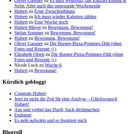
Oliver Gassner
zu
Es läuft weiterhin, das Endziel kommt in
Sicht. Aber auch das ungesunde Wochenende
Hubert
zu
Erste Zwischenbilanz
Hubert
zu
Ich muss wieder Kalorien zählen
Hubert
zu
Eine Woche noch
Hubert Mayer
zu
Bewegung, Bewegung!
Stefan Sommer
zu
Bewegung, Bewegung!
Hubert
zu
Bewegung, Bewegung!
Oliver Gassner
zu
Die Burger-Pizza-Pommes-Diät (ohne
Fotos und Rezepte ;) )
Elizabeth Olsen
zu
Die Burger-Pizza-Pommes-Diät (ohne
Fotos und Rezepte ;) )
Nicole Luck
zu
Woche 6
Hubert
zu
Bewegung!
Kürzlich gebloggt
Congrats Hubert
Jetzt ist nicht die Zeit für eine Analyse – Glückwunsch
Hubert!
Aus und vorbei das Duell, Sack dichtmachen
Endspurt
Es geht aufwärts und es frustriert mich
Blogroll