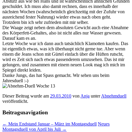
Absturz aus wie bei Hans und ist wahrscheinlich ähnlichen Gründen
geschuldet. Ich muss also damit rechnen, dass es innerhalb der
nächsten Wochen (wahrscheinlich gleichzeitig mit der Zufuhr von
ausreichend fester Nahrung) wieder etwas nach oben geht.
Trotzdem bin ich sehr zufrieden mit mir selber.
Die Waage zeigt neben dem absoluten Gewicht auch eine Abnahme
des Körperfett-Gehaltes, also ist nicht alles nur Wasser gewesen.
Darauf kam es an.
Letzte Woche war ich dann auch tatsächlich Klamotten kaufen. Das
ist eigentlich etwas, was ich überhaupt nicht gerne tue. Aber wenn
einem die Jeans schon mit Gürtel einfach über die Hüften rutscht,
wird es Zeit sich nach etwas passenderem umzusehen. Das ist mir
gelungen, und zusammen mit einem neuen Look mag ich mich im
Spiegel direkt leiden.
Danke Jungs, das hat Spass gemacht. Wir sehen uns beim
Jahresduell :-)
Dieser Beitrag wurde am
29.03.2010
von
Anja
unter
Abnehmduell
veröffentlicht.
Beitragsnavigation
←
Mein Endstand Januar – März im Montagsduell
Neues
Montagsduell von April bis Juli
→