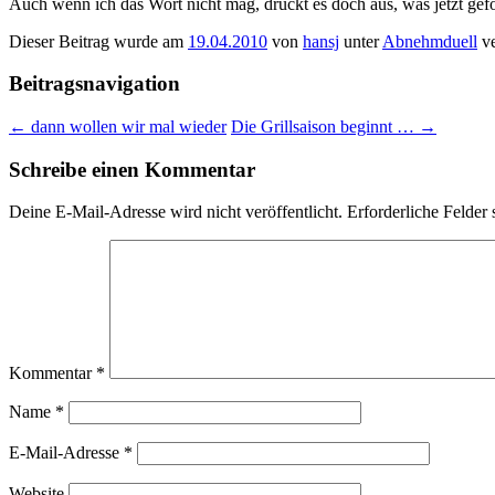
Auch wenn ich das Wort nicht mag, drückt es doch aus, was jetzt gefo
Dieser Beitrag wurde am
19.04.2010
von
hansj
unter
Abnehmduell
ve
Beitragsnavigation
←
dann wollen wir mal wieder
Die Grillsaison beginnt …
→
Schreibe einen Kommentar
Deine E-Mail-Adresse wird nicht veröffentlicht.
Erforderliche Felder 
Kommentar
*
Name
*
E-Mail-Adresse
*
Website