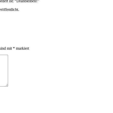
rdert ist: “Dranbleiben!”
röffentlicht.
sind mit
*
markiert