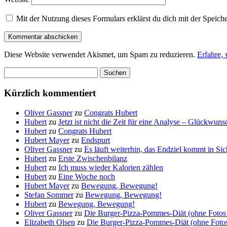
Mit der Nutzung dieses Formulars erklärst du dich mit der Speic
Diese Website verwendet Akismet, um Spam zu reduzieren.
Erfahre,
Suchen
nach:
Kürzlich kommentiert
Oliver Gassner
zu
Congrats Hubert
Hubert
zu
Jetzt ist nicht die Zeit für eine Analyse – Glückwun
Hubert
zu
Congrats Hubert
Hubert Mayer
zu
Endspurt
Oliver Gassner
zu
Es läuft weiterhin, das Endziel kommt in S
Hubert
zu
Erste Zwischenbilanz
Hubert
zu
Ich muss wieder Kalorien zählen
Hubert
zu
Eine Woche noch
Hubert Mayer
zu
Bewegung, Bewegung!
Stefan Sommer
zu
Bewegung, Bewegung!
Hubert
zu
Bewegung, Bewegung!
Oliver Gassner
zu
Die Burger-Pizza-Pommes-Diät (ohne Fotos 
Elizabeth Olsen
zu
Die Burger-Pizza-Pommes-Diät (ohne Fotos 