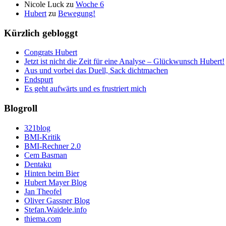
Nicole Luck
zu
Woche 6
Hubert
zu
Bewegung!
Kürzlich gebloggt
Congrats Hubert
Jetzt ist nicht die Zeit für eine Analyse – Glückwunsch Hubert!
Aus und vorbei das Duell, Sack dichtmachen
Endspurt
Es geht aufwärts und es frustriert mich
Blogroll
321blog
BMI-Kritik
BMI-Rechner 2.0
Cem Basman
Dentaku
Hinten beim Bier
Hubert Mayer Blog
Jan Theofel
Oliver Gassner Blog
Stefan.Waidele.info
thiema.com