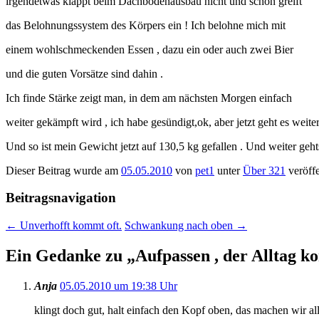
irgendetwas klappt beim Dachbodenausbau nicht und schon greift
das Belohnungssystem des Körpers ein ! Ich belohne mich mit
einem wohlschmeckenden Essen , dazu ein oder auch zwei Bier
und die guten Vorsätze sind dahin .
Ich finde Stärke zeigt man, in dem am nächsten Morgen einfach
weiter gekämpft wird , ich habe gesündigt,ok, aber jetzt geht es weiter
Und so ist mein Gewicht jetzt auf 130,5 kg gefallen . Und weiter ge
Dieser Beitrag wurde am
05.05.2010
von
pet1
unter
Über 321
veröffe
Beitragsnavigation
←
Unverhofft kommt oft.
Schwankung nach oben
→
Ein Gedanke zu „
Aufpassen , der Alltag 
Anja
05.05.2010 um 19:38 Uhr
klingt doch gut, halt einfach den Kopf oben, das machen wir a