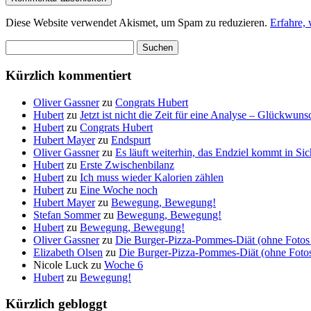
Diese Website verwendet Akismet, um Spam zu reduzieren.
Erfahre,
Suchen
nach:
Kürzlich kommentiert
Oliver Gassner
zu
Congrats Hubert
Hubert
zu
Jetzt ist nicht die Zeit für eine Analyse – Glückwun
Hubert
zu
Congrats Hubert
Hubert Mayer
zu
Endspurt
Oliver Gassner
zu
Es läuft weiterhin, das Endziel kommt in S
Hubert
zu
Erste Zwischenbilanz
Hubert
zu
Ich muss wieder Kalorien zählen
Hubert
zu
Eine Woche noch
Hubert Mayer
zu
Bewegung, Bewegung!
Stefan Sommer
zu
Bewegung, Bewegung!
Hubert
zu
Bewegung, Bewegung!
Oliver Gassner
zu
Die Burger-Pizza-Pommes-Diät (ohne Fotos 
Elizabeth Olsen
zu
Die Burger-Pizza-Pommes-Diät (ohne Fotos 
Nicole Luck
zu
Woche 6
Hubert
zu
Bewegung!
Kürzlich gebloggt