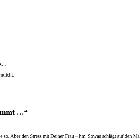
 .
hts…
ntlicht.
kommt …
“
lle so. Aber den Stress mit Deiner Frau – hm. Sowas schlägt auf den Ma