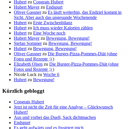
Hubert
zu
Congrats Hubert
Hubert Mayer
zu
Endspurt
Oliver Gassner
zu
Es läuft weiterhin, das Endziel kommt in
Sicht. Aber auch das ungesunde Wochenende
Hubert
zu
Erste Zwischenbilanz
Hubert
zu
Ich muss wieder Kalorien zählen
Hubert
zu
Eine Woche noch
Hubert Mayer
zu
Bewegung, Bewegung!
Stefan Sommer
zu
Bewegung, Bewegung!
Hubert
zu
Bewegung, Bewegung!
Oliver Gassner
zu
Die Burger-Pizza-Pommes-Diät (ohne
Fotos und Rezepte ;) )
Elizabeth Olsen
zu
Die Burger-Pizza-Pommes-Diät (ohne
Fotos und Rezepte ;) )
Nicole Luck
zu
Woche 6
Hubert
zu
Bewegung!
Kürzlich gebloggt
Congrats Hubert
Jetzt ist nicht die Zeit für eine Analyse – Glückwunsch
Hubert!
Aus und vorbei das Duell, Sack dichtmachen
Endspurt
Es geht aufwärts und es frustriert mich