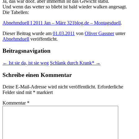
Ja, das war doof. aber immerhin ist das Gewicht stabil.
Und wenn das wetter so bliebt ist bald wieder walken angesagt.
Die Tabellen:
Abnehmduell I 2011 Jan – März 321blog.de – Montagsduell
.
Dieser Beitrag wurde am
01.03.2011
von
Oliver Gassner
unter
Abnehmduell
veröffentlicht.
Beitragsnavigation
←
Ist sie da, ist sie weg
Schlank durch Krank*
→
Schreibe einen Kommentar
Deine E-Mail-Adresse wird nicht veröffentlicht.
Erforderliche
Felder sind mit
*
markiert
Kommentar
*