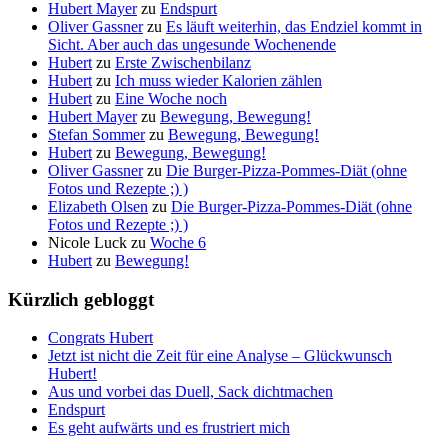
Hubert Mayer
zu
Endspurt
Oliver Gassner
zu
Es läuft weiterhin, das Endziel kommt in
Sicht. Aber auch das ungesunde Wochenende
Hubert
zu
Erste Zwischenbilanz
Hubert
zu
Ich muss wieder Kalorien zählen
Hubert
zu
Eine Woche noch
Hubert Mayer
zu
Bewegung, Bewegung!
Stefan Sommer
zu
Bewegung, Bewegung!
Hubert
zu
Bewegung, Bewegung!
Oliver Gassner
zu
Die Burger-Pizza-Pommes-Diät (ohne
Fotos und Rezepte ;) )
Elizabeth Olsen
zu
Die Burger-Pizza-Pommes-Diät (ohne
Fotos und Rezepte ;) )
Nicole Luck
zu
Woche 6
Hubert
zu
Bewegung!
Kürzlich gebloggt
Congrats Hubert
Jetzt ist nicht die Zeit für eine Analyse – Glückwunsch
Hubert!
Aus und vorbei das Duell, Sack dichtmachen
Endspurt
Es geht aufwärts und es frustriert mich