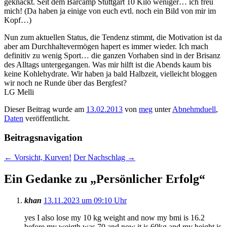
geknackt. Seit dem Barcamp Stuttgart 10 Kilo weniger… ich freu
mich! (Da haben ja einige von euch evtl. noch ein Bild von mir im
Kopf…)
Nun zum aktuellen Status, die Tendenz stimmt, die Motivation ist da
aber am Durchhaltevermögen hapert es immer wieder. Ich mach
definitiv zu wenig Sport… die ganzen Vorhaben sind in der Brisanz
des Alltags untergegangen. Was mir hilft ist die Abends kaum bis
keine Kohlehydrate. Wir haben ja bald Halbzeit, vielleicht bloggen
wir noch ne Runde über das Bergfest?
LG Melli
Dieser Beitrag wurde am
13.02.2013
von
meg
unter
Abnehmduell
,
Daten
veröffentlicht.
Beitragsnavigation
←
Vorsicht, Kurven!
Der Nachschlag
→
Ein Gedanke zu „
Persönlicher Erfolg
“
khan
13.11.2023 um 09:10 Uhr
yes I also lose my 10 kg weight and now my bmi is 16.2
before my weigth was 70 and now it is 60kg and my height is