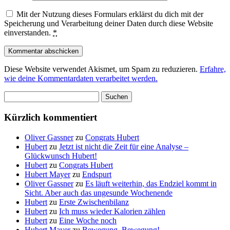
Mit der Nutzung dieses Formulars erklärst du dich mit der
Speicherung und Verarbeitung deiner Daten durch diese Website
einverstanden.
*
Diese Website verwendet Akismet, um Spam zu reduzieren.
Erfahre,
wie deine Kommentardaten verarbeitet werden.
Suchen
nach:
Kürzlich kommentiert
Oliver Gassner
zu
Congrats Hubert
Hubert
zu
Jetzt ist nicht die Zeit für eine Analyse –
Glückwunsch Hubert!
Hubert
zu
Congrats Hubert
Hubert Mayer
zu
Endspurt
Oliver Gassner
zu
Es läuft weiterhin, das Endziel kommt in
Sicht. Aber auch das ungesunde Wochenende
Hubert
zu
Erste Zwischenbilanz
Hubert
zu
Ich muss wieder Kalorien zählen
Hubert
zu
Eine Woche noch
Hubert Mayer
zu
Bewegung, Bewegung!