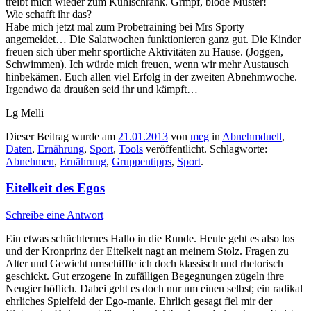
treibt mich wieder zum Kühlschrank. Grmpf, blöde Muster!
Wie schafft ihr das?
Habe mich jetzt mal zum Probetraining bei Mrs Sporty
angemeldet… Die Salatwochen funktionieren ganz gut. Die Kinder
freuen sich über mehr sportliche Aktivitäten zu Hause. (Joggen,
Schwimmen). Ich würde mich freuen, wenn wir mehr Austausch
hinbekämen. Euch allen viel Erfolg in der zweiten Abnehmwoche.
Irgendwo da draußen seid ihr und kämpft…
Lg Melli
Dieser Beitrag wurde am
21.01.2013
von
meg
in
Abnehmduell
,
Daten
,
Ernährung
,
Sport
,
Tools
veröffentlicht. Schlagworte:
Abnehmen
,
Ernährung
,
Gruppentipps
,
Sport
.
Eitelkeit des Egos
Schreibe eine Antwort
Ein etwas schüchternes Hallo in die Runde. Heute geht es also los
und der Kronprinz der Eitelkeit nagt an meinem Stolz. Fragen zu
Alter und Gewicht umschiffte ich doch klassisch und rhetorisch
geschickt. Gut erzogene In zufälligen Begegnungen zügeln ihre
Neugier höflich. Dabei geht es doch nur um einen selbst; ein radikal
ehrliches Spielfeld der Ego-manie. Ehrlich gesagt fiel mir der