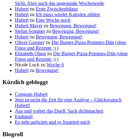
Sicht. Aber auch das ungesunde Wochenende
Hubert
zu
Erste Zwischenbilanz
Hubert
zu
Ich muss wieder Kalorien zählen
Hubert
zu
Eine Woche noch
Hubert Mayer
zu
Bewegung, Bewegung!
Stefan Sommer
zu
Bewegung, Bewegung!
Hubert
zu
Bewegung, Bewegung!
Oliver Gassner
zu
Die Burger-Pizza-Pommes-Diät (ohne
Fotos und Rezepte ;) )
Elizabeth Olsen
zu
Die Burger-Pizza-Pommes-Diät (ohne
Fotos und Rezepte ;) )
Nicole Luck
zu
Woche 6
Hubert
zu
Bewegung!
Kürzlich gebloggt
Congrats Hubert
Jetzt ist nicht die Zeit für eine Analyse – Glückwunsch
Hubert!
Aus und vorbei das Duell, Sack dichtmachen
Endspurt
Es geht aufwärts und es frustriert mich
Blogroll