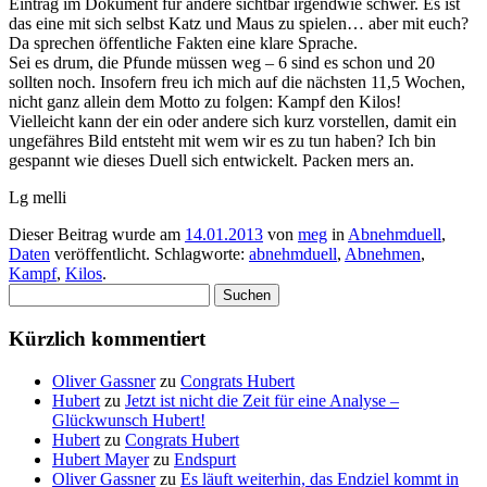
Eintrag im Dokument für andere sichtbar irgendwie schwer. Es ist
das eine mit sich selbst Katz und Maus zu spielen… aber mit euch?
Da sprechen öffentliche Fakten eine klare Sprache.
Sei es drum, die Pfunde müssen weg – 6 sind es schon und 20
sollten noch. Insofern freu ich mich auf die nächsten 11,5 Wochen,
nicht ganz allein dem Motto zu folgen: Kampf den Kilos!
Vielleicht kann der ein oder andere sich kurz vorstellen, damit ein
ungefähres Bild entsteht mit wem wir es zu tun haben? Ich bin
gespannt wie dieses Duell sich entwickelt. Packen mers an.
Lg melli
Dieser Beitrag wurde am
14.01.2013
von
meg
in
Abnehmduell
,
Daten
veröffentlicht. Schlagworte:
abnehmduell
,
Abnehmen
,
Kampf
,
Kilos
.
Suchen
nach:
Kürzlich kommentiert
Oliver Gassner
zu
Congrats Hubert
Hubert
zu
Jetzt ist nicht die Zeit für eine Analyse –
Glückwunsch Hubert!
Hubert
zu
Congrats Hubert
Hubert Mayer
zu
Endspurt
Oliver Gassner
zu
Es läuft weiterhin, das Endziel kommt in