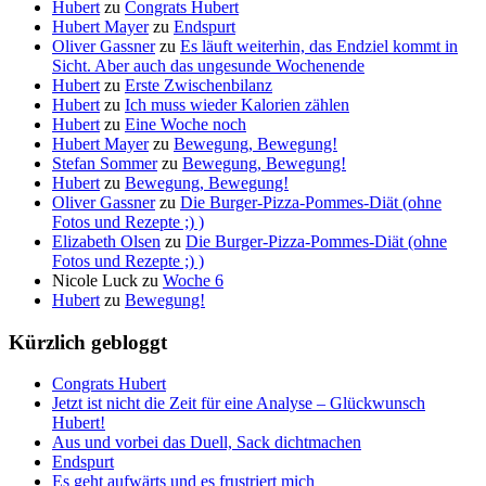
Hubert
zu
Congrats Hubert
Hubert Mayer
zu
Endspurt
Oliver Gassner
zu
Es läuft weiterhin, das Endziel kommt in
Sicht. Aber auch das ungesunde Wochenende
Hubert
zu
Erste Zwischenbilanz
Hubert
zu
Ich muss wieder Kalorien zählen
Hubert
zu
Eine Woche noch
Hubert Mayer
zu
Bewegung, Bewegung!
Stefan Sommer
zu
Bewegung, Bewegung!
Hubert
zu
Bewegung, Bewegung!
Oliver Gassner
zu
Die Burger-Pizza-Pommes-Diät (ohne
Fotos und Rezepte ;) )
Elizabeth Olsen
zu
Die Burger-Pizza-Pommes-Diät (ohne
Fotos und Rezepte ;) )
Nicole Luck
zu
Woche 6
Hubert
zu
Bewegung!
Kürzlich gebloggt
Congrats Hubert
Jetzt ist nicht die Zeit für eine Analyse – Glückwunsch
Hubert!
Aus und vorbei das Duell, Sack dichtmachen
Endspurt
Es geht aufwärts und es frustriert mich