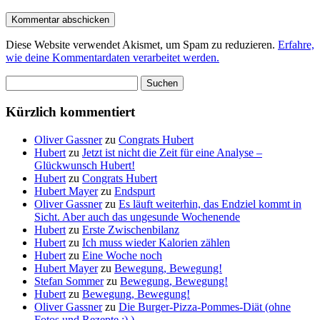
Diese Website verwendet Akismet, um Spam zu reduzieren.
Erfahre,
wie deine Kommentardaten verarbeitet werden.
Suchen
nach:
Kürzlich kommentiert
Oliver Gassner
zu
Congrats Hubert
Hubert
zu
Jetzt ist nicht die Zeit für eine Analyse –
Glückwunsch Hubert!
Hubert
zu
Congrats Hubert
Hubert Mayer
zu
Endspurt
Oliver Gassner
zu
Es läuft weiterhin, das Endziel kommt in
Sicht. Aber auch das ungesunde Wochenende
Hubert
zu
Erste Zwischenbilanz
Hubert
zu
Ich muss wieder Kalorien zählen
Hubert
zu
Eine Woche noch
Hubert Mayer
zu
Bewegung, Bewegung!
Stefan Sommer
zu
Bewegung, Bewegung!
Hubert
zu
Bewegung, Bewegung!
Oliver Gassner
zu
Die Burger-Pizza-Pommes-Diät (ohne
Fotos und Rezepte ;) )