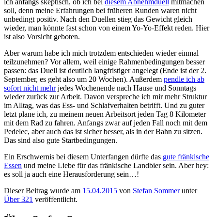
ich anfangs skeptisch, ob ich bei
diesem Abnehmduell
mitmachen
soll, denn meine Erfahrungen bei früheren Runden waren nicht
unbedingt positiv. Nach den Duellen stieg das Gewicht gleich
wieder, man könnte fast schon von einem Yo-Yo-Effekt reden. Hier
ist also Vorsicht geboten.
Aber warum habe ich mich trotzdem entschieden wieder einmal
teilzunehmen? Vor allem, weil einige Rahmenbedingungen besser
passen: das Duell ist deutlich langfristiger angelegt (Ende ist der 2.
September, es geht also um 20 Wochen). Außerdem
pendle ich ab
sofort nicht mehr
jedes Wochenende nach Hause und Sonntags
wieder zurück zur Arbeit. Davon verspreche ich mir mehr Struktur
im Alltag, was das Ess- und Schlafverhalten betrifft. Und zu guter
letzt plane ich, zu meinem neuen Arbeitsort jeden Tag 8 Kilometer
mit dem Rad zu fahren. Anfangs zwar auf jeden Fall noch mit dem
Pedelec, aber auch das ist sicher besser, als in der Bahn zu sitzen.
Das sind also gute Startbedingungen.
Ein Erschwernis bei diesem Unterfangen dürfte das
gute fränkische
Essen
und meine Liebe für das fränkische Landbier sein. Aber hey:
es soll ja auch eine Herausforderung sein…!
Dieser Beitrag wurde am
15.04.2015
von
Stefan Sommer
unter
Über 321
veröffentlicht.