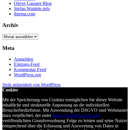
Oliver Gassner Blog
Stefan.Waidele.info
thiema.com
Archiv
Archiv
Meta
Anmelden
Eintrags-Feed
Kommentar-Feed
WordPress.org
Stolz präsentiert von WordPress
Cookies
Mit der Speicherung von Cookies ermöglichen Sie dieser Website
inhaltliche und strukturelle Anpassung an die individuellen
Besucherbedürfnisse. Mit Anwendung der DSGVO sind Webmaster
dazu verpflichtet, der unter
https://eu-datenschutz.org/
veröffentlichten Grundverordnung Folge zu leisten und seine Nutzer
entsprechend über die Erfassung und Auswertung von Daten in