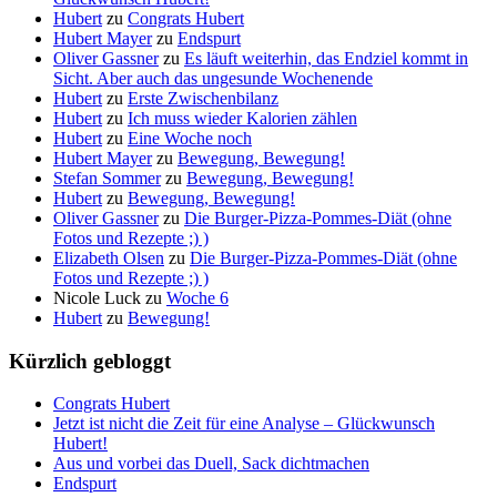
Hubert
zu
Congrats Hubert
Hubert Mayer
zu
Endspurt
Oliver Gassner
zu
Es läuft weiterhin, das Endziel kommt in
Sicht. Aber auch das ungesunde Wochenende
Hubert
zu
Erste Zwischenbilanz
Hubert
zu
Ich muss wieder Kalorien zählen
Hubert
zu
Eine Woche noch
Hubert Mayer
zu
Bewegung, Bewegung!
Stefan Sommer
zu
Bewegung, Bewegung!
Hubert
zu
Bewegung, Bewegung!
Oliver Gassner
zu
Die Burger-Pizza-Pommes-Diät (ohne
Fotos und Rezepte ;) )
Elizabeth Olsen
zu
Die Burger-Pizza-Pommes-Diät (ohne
Fotos und Rezepte ;) )
Nicole Luck
zu
Woche 6
Hubert
zu
Bewegung!
Kürzlich gebloggt
Congrats Hubert
Jetzt ist nicht die Zeit für eine Analyse – Glückwunsch
Hubert!
Aus und vorbei das Duell, Sack dichtmachen
Endspurt