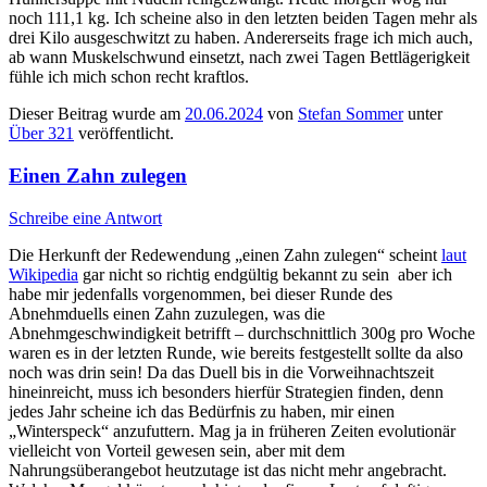
noch 111,1 kg. Ich scheine also in den letzten beiden Tagen mehr als
drei Kilo ausgeschwitzt zu haben. Andererseits frage ich mich auch,
ab wann Muskelschwund einsetzt, nach zwei Tagen Bettlägerigkeit
fühle ich mich schon recht kraftlos.
Dieser Beitrag wurde am
20.06.2024
von
Stefan Sommer
unter
Über 321
veröffentlicht.
Einen Zahn zulegen
Schreibe eine Antwort
Die Herkunft der Redewendung „einen Zahn zulegen“ scheint
laut
Wikipedia
gar nicht so richtig endgültig bekannt zu sein aber ich
habe mir jedenfalls vorgenommen, bei dieser Runde des
Abnehmduells einen Zahn zuzulegen, was die
Abnehmgeschwindigkeit betrifft – durchschnittlich 300g pro Woche
waren es in der letzten Runde, wie bereits festgestellt sollte da also
noch was drin sein! Da das Duell bis in die Vorweihnachtszeit
hineinreicht, muss ich besonders hierfür Strategien finden, denn
jedes Jahr scheine ich das Bedürfnis zu haben, mir einen
„Winterspeck“ anzufuttern. Mag ja in früheren Zeiten evolutionär
vielleicht von Vorteil gewesen sein, aber mit dem
Nahrungsüberangebot heutzutage ist das nicht mehr angebracht.