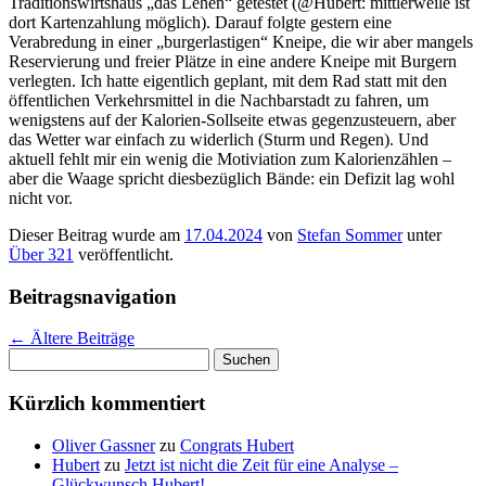
Traditionswirtshaus „das Lehen“ getestet (@Hubert: mittlerweile ist
dort Kartenzahlung möglich). Darauf folgte gestern eine
Verabredung in einer „burgerlastigen“ Kneipe, die wir aber mangels
Reservierung und freier Plätze in eine andere Kneipe mit Burgern
verlegten. Ich hatte eigentlich geplant, mit dem Rad statt mit den
öffentlichen Verkehrsmittel in die Nachbarstadt zu fahren, um
wenigstens auf der Kalorien-Sollseite etwas gegenzusteuern, aber
das Wetter war einfach zu widerlich (Sturm und Regen). Und
aktuell fehlt mir ein wenig die Motiviation zum Kalorienzählen –
aber die Waage spricht diesbezüglich Bände: ein Defizit lag wohl
nicht vor.
Dieser Beitrag wurde am
17.04.2024
von
Stefan Sommer
unter
Über 321
veröffentlicht.
Beitragsnavigation
←
Ältere Beiträge
Suchen
nach:
Kürzlich kommentiert
Oliver Gassner
zu
Congrats Hubert
Hubert
zu
Jetzt ist nicht die Zeit für eine Analyse –
Glückwunsch Hubert!