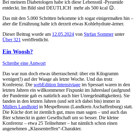
Bei meinem Diabetologen habe ich diese Lebensstil -Pyramide
entdeckt. Im Bild sind DEUTLICH mehr als 500 kcal 😉.
Das mit den 5.000 Schritten bekomme ich sogar einigermaßen hin –
aber die Ernährung halte ich derzeit etwas Kohlehydrate-ärmer.
Dieser Beitrag wurde am
12.05.2024
von
Stefan Sommer
unter
Über 321
veröffentlicht.
Ein Woosh?
Schreibe eine Antwort
Das war nun doch etwas überraschend: über ein Kilogramm
weniger(!) auf der Waage als letzte Woche. Und das trotz
Konferenz. Die
webEdition Intensivtage
im Spessart waren in den
letzten Jahren ein willkommener Fixpunkt im Jahreslauf (aufgrund
der Pandemie gab es natürlich auch hier Unregelmäßigkeiten). Sie
fanden in den letzten Jahren (und seit ich dabei bin) immer in
Müllers Landhotel
in Mespelbrunn (Landkreis Aschaffenburg) statt.
Die Küche dort ist ziemlich gut, muss man sagen – und auch das
Bier schmeckt in guter Gesellschaft um so besser. Die kleine
Konferenz – etwa 25 Teilnehmer – hat nämlich schon einen
angenehmen „Klassentreffen“-Charakter.