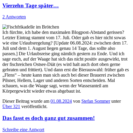
Vierzehn Tage später…
2 Antworten
Ich fürchte, ich habe den maximalen Blogpost-Abstand gerissen?
Letzter Eintrag stammt vom 17. Juli. Oder gab es hier nicht sowas
wie eine Urlaubsregelung? [Update 06.08.2024: zwischen dem 17.
Juli und dem 1. August liegen genau 14 Tage, das sollte also
passen.] Die Urlaubsreise ging nämlich gestern zu Ende. Und ich
sage euch, auf der Waage hat sich das nicht positiv ausgewirkt, trot
der fischreichen Ostsee-Diät (es wird halt auch dort oben gerne
gebraten und frittiert). Und dann erst die Bierauswahl: früher gab es
„Flens“ – heute kann man sich auch bei dieser Brauerei zwischen
Pilsner, Hellem, Lager und anderen Sorten entscheiden. Mal
schauen, was die Waage sagt, wenn der Wasseranteil am
Körpergewicht wieder etwas abgebaut ist.
Dieser Beitrag wurde am
01.08.2024
von
Stefan Sommer
unter
Über 321
veröffentlicht.
Das fasst es doch ganz gut zusammen!
Schreibe eine Antwort