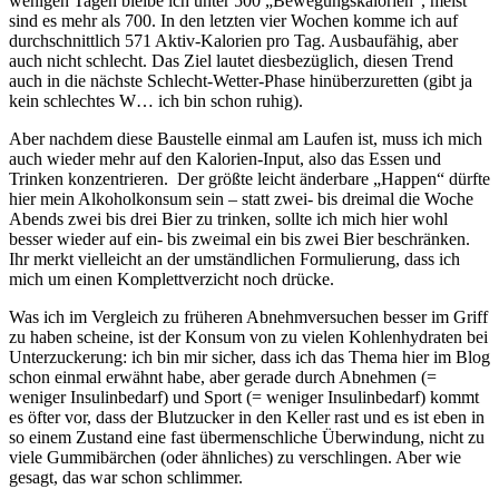
wenigen Tagen bleibe ich unter 500 „Bewegungskalorien“, meist
sind es mehr als 700. In den letzten vier Wochen komme ich auf
durchschnittlich 571 Aktiv-Kalorien pro Tag. Ausbaufähig, aber
auch nicht schlecht. Das Ziel lautet diesbezüglich, diesen Trend
auch in die nächste Schlecht-Wetter-Phase hinüberzuretten (gibt ja
kein schlechtes W… ich bin schon ruhig).
Aber nachdem diese Baustelle einmal am Laufen ist, muss ich mich
auch wieder mehr auf den Kalorien-Input, also das Essen und
Trinken konzentrieren. Der größte leicht änderbare „Happen“ dürfte
hier mein Alkoholkonsum sein – statt zwei- bis dreimal die Woche
Abends zwei bis drei Bier zu trinken, sollte ich mich hier wohl
besser wieder auf ein- bis zweimal ein bis zwei Bier beschränken.
Ihr merkt vielleicht an der umständlichen Formulierung, dass ich
mich um einen Komplettverzicht noch drücke.
Was ich im Vergleich zu früheren Abnehmversuchen besser im Griff
zu haben scheine, ist der Konsum von zu vielen Kohlenhydraten bei
Unterzuckerung: ich bin mir sicher, dass ich das Thema hier im Blog
schon einmal erwähnt habe, aber gerade durch Abnehmen (=
weniger Insulinbedarf) und Sport (= weniger Insulinbedarf) kommt
es öfter vor, dass der Blutzucker in den Keller rast und es ist eben in
so einem Zustand eine fast übermenschliche Überwindung, nicht zu
viele Gummibärchen (oder ähnliches) zu verschlingen. Aber wie
gesagt, das war schon schlimmer.