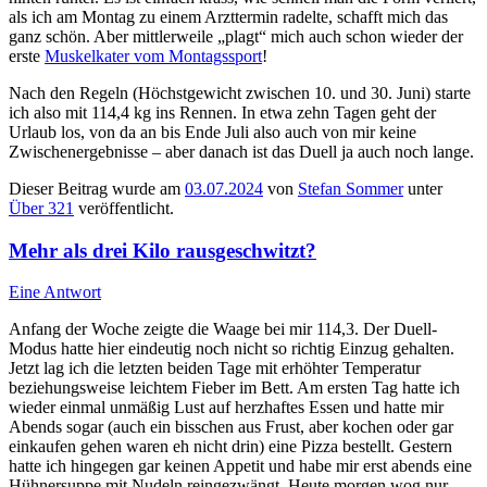
als ich am Montag zu einem Arzttermin radelte, schafft mich das
ganz schön. Aber mittlerweile „plagt“ mich auch schon wieder der
erste
Muskelkater vom Montagssport
!
Nach den Regeln (Höchstgewicht zwischen 10. und 30. Juni) starte
ich also mit 114,4 kg ins Rennen. In etwa zehn Tagen geht der
Urlaub los, von da an bis Ende Juli also auch von mir keine
Zwischenergebnisse – aber danach ist das Duell ja auch noch lange.
Dieser Beitrag wurde am
03.07.2024
von
Stefan Sommer
unter
Über 321
veröffentlicht.
Mehr als drei Kilo rausgeschwitzt?
Eine Antwort
Anfang der Woche zeigte die Waage bei mir 114,3. Der Duell-
Modus hatte hier eindeutig noch nicht so richtig Einzug gehalten.
Jetzt lag ich die letzten beiden Tage mit erhöhter Temperatur
beziehungsweise leichtem Fieber im Bett. Am ersten Tag hatte ich
wieder einmal unmäßig Lust auf herzhaftes Essen und hatte mir
Abends sogar (auch ein bisschen aus Frust, aber kochen oder gar
einkaufen gehen waren eh nicht drin) eine Pizza bestellt. Gestern
hatte ich hingegen gar keinen Appetit und habe mir erst abends eine
Hühnersuppe mit Nudeln reingezwängt. Heute morgen wog nur