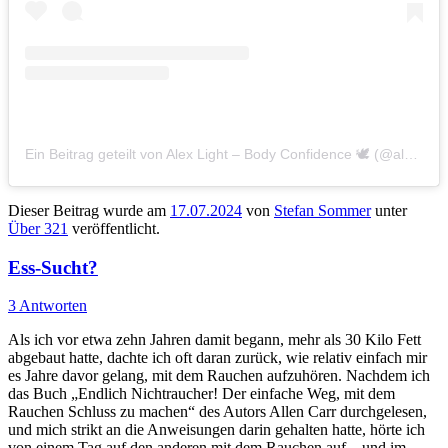
Ein Beitrag geteilt von Alex Light – Body Confidence 🕊 (@alexlight_ldn)
Dieser Beitrag wurde am
17.07.2024
von
Stefan Sommer
unter
Über 321
veröffentlicht.
Ess-Sucht?
3 Antworten
Als ich vor etwa zehn Jahren damit begann, mehr als 30 Kilo Fett
abgebaut hatte, dachte ich oft daran zurück, wie relativ einfach mir
es Jahre davor gelang, mit dem Rauchen aufzuhören. Nachdem ich
das Buch „
Endlich Nichtraucher! Der einfache Weg, mit dem
Rauchen Schluss zu machen“ des Autors Allen Carr durchgelesen,
und mich strikt an die Anweisungen darin gehalten hatte, hörte ich
von einem Tag auf den anderen mit dem Rauchen auf – und im