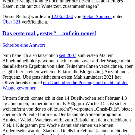
Welcher Mangel könnte noch hinter der fiesen Lust auf deftiges
Essen, nicht nur zur Winterzeit, zusammenhängen?
Dieser Beitrag wurde am
12.06.2024
von
Stefan Sommer
unter
Über 321
veröffentlicht.
Das erste mal „erster“ – auf ein neues!
Schreibe eine Antwort
Nun habe ich also tatsächlich
seit 2007
zum ersten Mal ein
Abnehmduell hier gewonnen. Ich konnte zwar auf der Waage nicht
das allerbeste Ergebnis von allen TeilnehmerInnen verzeichnen, aber
es gibt hier ja einen weiteren Faktor: die Blogposting-Anzahl und -
Frequenz. Übrigens nicht zum ersten Mal: zumindest 2021 hat
Oliver bereits einmal
ein Duell über die Postings und nicht auf der
Waage gewonnen
.
Unterm Strich konnte ich in den 14 Duellwochen seit Februar 4,3
kg abnehmen, immerhin mehr als 300g pro Woche. Das ist sicher
weit enfernt von der so oft (zurecht?) verpönten „Crash-Diät“, bietet
aber noch Potential für mehr. Der bekannte Abnehmprogramm-
Anbieter Weight Watchers wirbt zum Beispiel mit dem erreichbaren
Ziel, 1 Kilogramm pro Woche damit abnehmen zu können.
Andererseits war der Start des Duells im Februar ja auch nicht der