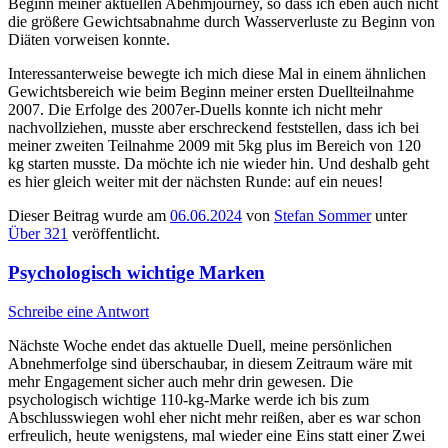
Beginn meiner aktuellen Abehmjourney, so dass ich eben auch nicht
die größere Gewichtsabnahme durch Wasserverluste zu Beginn von
Diäten vorweisen konnte.
Interessanterweise bewegte ich mich diese Mal in einem ähnlichen
Gewichtsbereich wie beim Beginn meiner ersten Duellteilnahme
2007. Die Erfolge des 2007er-Duells konnte ich nicht mehr
nachvollziehen, musste aber erschreckend feststellen, dass ich bei
meiner zweiten Teilnahme 2009 mit 5kg plus im Bereich von 120
kg starten musste. Da möchte ich nie wieder hin. Und deshalb geht
es hier gleich weiter mit der nächsten Runde: auf ein neues!
Dieser Beitrag wurde am
06.06.2024
von
Stefan Sommer
unter
Über 321
veröffentlicht.
Psychologisch wichtige Marken
Schreibe eine Antwort
Nächste Woche endet das aktuelle Duell, meine persönlichen
Abnehmerfolge sind überschaubar, in diesem Zeitraum wäre mit
mehr Engagement sicher auch mehr drin gewesen. Die
psychologisch wichtige 110-kg-Marke werde ich bis zum
Abschlusswiegen wohl eher nicht mehr reißen, aber es war schon
erfreulich, heute wenigstens, mal wieder eine Eins statt einer Zwei