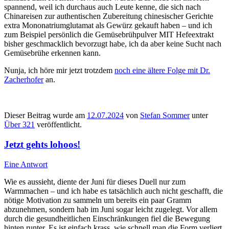
spannend, weil ich durchaus auch Leute kenne, die sich nach
Chinareisen zur authentischen Zubereitung chinesischer Gerichte
extra Mononatriumglutamat als Gewürz gekauft haben – und ich
zum Beispiel persönlich die Gemüsebrühpulver MIT Hefeextrakt
bisher geschmacklich bevorzugt habe, ich da aber keine Sucht nach
Gemüsebrühe erkennen kann.
Nunja, ich höre mir jetzt trotzdem
noch eine ältere Folge mit Dr.
Zacherhofer
an.
Dieser Beitrag wurde am
12.07.2024
von
Stefan Sommer
unter
Über 321
veröffentlicht.
Jetzt gehts lohoos!
Eine Antwort
Wie es aussieht, diente der Juni für dieses Duell nur zum
Warmmachen – und ich habe es tatsächlich auch nicht geschafft, die
nötige Motivation zu sammeln um bereits ein paar Gramm
abzunehmen, sondern hab im Juni sogar leicht zugelegt. Vor allem
durch die gesundheitlichen Einschränkungen fiel die Bewegung
hinten runter. Es ist einfach krass, wie schnell man die Form verliert,