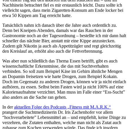
Nachhinein betrachtet fiel es mir erstaunlich leicht. Dazu sollte ich
vielleicht sagen, dass mein Zigaretten-Konsum am Ende locker bei
etwa 50 Kippen am Tag erreicht hatte.
Tatsächlich nahm ich danach über die Jahre auch ordentlich zu.
Denn bei Kneipen-Abenden, damals war das Rauchen in der
Gastronomie noch an der Tagesordnung – bestellte ich mir dann halt
schneller das nächste Bier, anstatt mir eine Kippe anzustecken.
Zudem gilt Nikotin ja auch als Appetitzügler und regt gleichzeitig
den Kreislauf an, erhöht also auch die Fettverbrennung.
Was aber nun schließlich das Thema Essen betrifft, gibt es auch
wissenschaftliche Erkenntnisse, die das mit Suchtverhalten
verbinden. So soll zum Beispiel Käse im Gehirn ähnliche Mengen
an Dopamin freisetzen wie harte Drogen, zum Beispiel Kokain.
Doch im Gegensatz zu anderen Drogen, können wir ja nicht einfach
aufhören, zu essen. Selbst beim Fasten wird ja nicht 100% auf eine
Kalorienaufnahme verzichtet. Man muss im Falle einer “Ess-Sucht”
also anders an die Sache ran gehen.
In der
aktuellen Folge des Podcasts „Fitness mit M.A.R.K.“
prangert die Suchtmedizinerin Dr. Iris Zachenhofer vor allem
“hochverarbeitete” Lebensmittel an – und empfiehlt, keine Dinge zu
verzehren, die Zutaten enthalten, welche man nicht als Zutat auch
zuhause zum Kochen verwenden würde. Das finde ich insofern