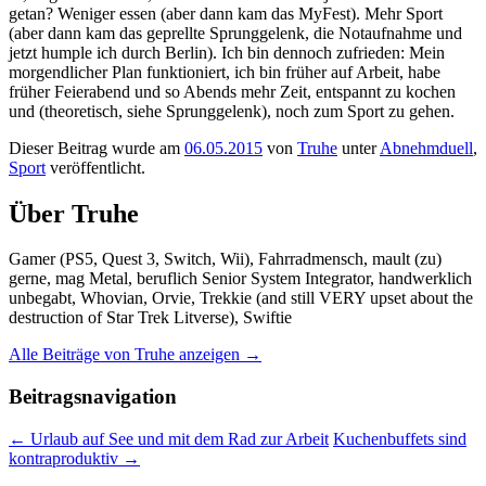
getan? Weniger essen (aber dann kam das MyFest). Mehr Sport
(aber dann kam das geprellte Sprunggelenk, die Notaufnahme und
jetzt humple ich durch Berlin). Ich bin dennoch zufrieden: Mein
morgendlicher Plan funktioniert, ich bin früher auf Arbeit, habe
früher Feierabend und so Abends mehr Zeit, entspannt zu kochen
und (theoretisch, siehe Sprunggelenk), noch zum Sport zu gehen.
Dieser Beitrag wurde am
06.05.2015
von
Truhe
unter
Abnehmduell
,
Sport
veröffentlicht.
Über Truhe
Gamer (PS5, Quest 3, Switch, Wii), Fahrradmensch, mault (zu)
gerne, mag Metal, beruflich Senior System Integrator, handwerklich
unbegabt, Whovian, Orvie, Trekkie (and still VERY upset about the
destruction of Star Trek Litverse), Swiftie
Alle Beiträge von Truhe anzeigen
→
Beitragsnavigation
←
Urlaub auf See und mit dem Rad zur Arbeit
Kuchenbuffets sind
kontraproduktiv
→