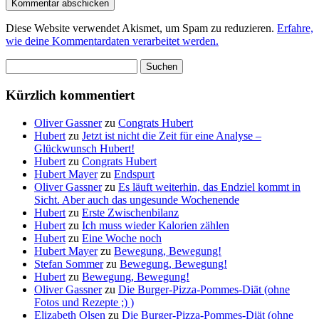
Diese Website verwendet Akismet, um Spam zu reduzieren.
Erfahre,
wie deine Kommentardaten verarbeitet werden.
Suchen
nach:
Kürzlich kommentiert
Oliver Gassner
zu
Congrats Hubert
Hubert
zu
Jetzt ist nicht die Zeit für eine Analyse –
Glückwunsch Hubert!
Hubert
zu
Congrats Hubert
Hubert Mayer
zu
Endspurt
Oliver Gassner
zu
Es läuft weiterhin, das Endziel kommt in
Sicht. Aber auch das ungesunde Wochenende
Hubert
zu
Erste Zwischenbilanz
Hubert
zu
Ich muss wieder Kalorien zählen
Hubert
zu
Eine Woche noch
Hubert Mayer
zu
Bewegung, Bewegung!
Stefan Sommer
zu
Bewegung, Bewegung!
Hubert
zu
Bewegung, Bewegung!
Oliver Gassner
zu
Die Burger-Pizza-Pommes-Diät (ohne
Fotos und Rezepte ;) )
Elizabeth Olsen
zu
Die Burger-Pizza-Pommes-Diät (ohne