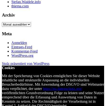
Stefan.Waidele.info
thiema.com
Archiv
Archiv
Meta
Anmelden
Eintrags-Feed
Kommentar-Feed
WordPress.org
Stolz präsentiert von WordPress
Cookies
Mit der Speicherung von Cookies ermöglichen Sie dieser Website
inhaltliche und strukturelle Anpassung an die individuellen
Besucherbedürfnisse. Mit Anwendung der DSGVO sind Webmaster
dazu verpflichtet, der unter
https://eu-datenschutz.org/
veröffentlichten Grundverordnung Folge zu leisten und seine Nutzer
entsprechend über die Erfassung und Auswertung von Daten in
Kenntnis zu setzen. Die Rechtmäßigkeit der Verarbeitung ist in
Kapitel 2, Artikel 6 der DSGVO begründet.