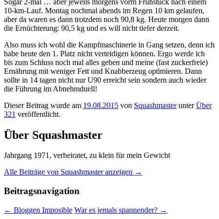
Sogar 2-mal … aber jeweils morgens vorm Frühstück nach einem
10-km-Lauf. Montag nochmal abends im Regen 10 km gelaufen,
aber da waren es dann trotzdem noch 90,8 kg. Heute morgen dann
die Ernüchterung: 90,5 kg und es will nicht tiefer derzeit.
Also muss ich wohl die Kampfmaschinerie in Gang setzen, denn ich
habe heute den 1. Platz nicht verteidigen können. Ergo werde ich
bis zum Schluss noch mal alles geben und meine (fast zuckerfreie)
Ernährung mit weniger Fett und Knabberzeug optimieren. Dann
sollte in 14 tagen nicht nur U90 erreicht sein sondern auch wieder
die Führung im Abnehmduell!
Dieser Beitrag wurde am
19.08.2015
von
Squashmaster
unter
Über
321
veröffentlicht.
Über Squashmaster
Jahrgang 1971, verheiratet, zu klein für mein Gewicht
Alle Beiträge von Squashmaster anzeigen
→
Beitragsnavigation
←
Bloggen Imposible
War es jemals spannender?
→