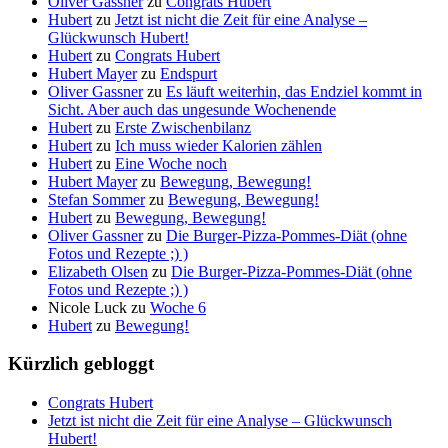
Oliver Gassner
zu
Congrats Hubert
Hubert
zu
Jetzt ist nicht die Zeit für eine Analyse –
Glückwunsch Hubert!
Hubert
zu
Congrats Hubert
Hubert Mayer
zu
Endspurt
Oliver Gassner
zu
Es läuft weiterhin, das Endziel kommt in
Sicht. Aber auch das ungesunde Wochenende
Hubert
zu
Erste Zwischenbilanz
Hubert
zu
Ich muss wieder Kalorien zählen
Hubert
zu
Eine Woche noch
Hubert Mayer
zu
Bewegung, Bewegung!
Stefan Sommer
zu
Bewegung, Bewegung!
Hubert
zu
Bewegung, Bewegung!
Oliver Gassner
zu
Die Burger-Pizza-Pommes-Diät (ohne
Fotos und Rezepte ;) )
Elizabeth Olsen
zu
Die Burger-Pizza-Pommes-Diät (ohne
Fotos und Rezepte ;) )
Nicole Luck
zu
Woche 6
Hubert
zu
Bewegung!
Kürzlich gebloggt
Congrats Hubert
Jetzt ist nicht die Zeit für eine Analyse – Glückwunsch
Hubert!