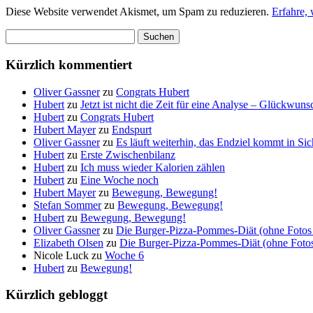
Diese Website verwendet Akismet, um Spam zu reduzieren.
Erfahre,
Suchen
nach:
Kürzlich kommentiert
Oliver Gassner
zu
Congrats Hubert
Hubert
zu
Jetzt ist nicht die Zeit für eine Analyse – Glückwun
Hubert
zu
Congrats Hubert
Hubert Mayer
zu
Endspurt
Oliver Gassner
zu
Es läuft weiterhin, das Endziel kommt in S
Hubert
zu
Erste Zwischenbilanz
Hubert
zu
Ich muss wieder Kalorien zählen
Hubert
zu
Eine Woche noch
Hubert Mayer
zu
Bewegung, Bewegung!
Stefan Sommer
zu
Bewegung, Bewegung!
Hubert
zu
Bewegung, Bewegung!
Oliver Gassner
zu
Die Burger-Pizza-Pommes-Diät (ohne Fotos 
Elizabeth Olsen
zu
Die Burger-Pizza-Pommes-Diät (ohne Fotos 
Nicole Luck
zu
Woche 6
Hubert
zu
Bewegung!
Kürzlich gebloggt