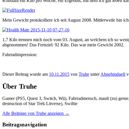
Konstant ein Kilo pro Woche, ein Ergebnis, mit dem ich gut leben ka
Mein Gewicht protokolliere ich seit August 2008. Mittlerweile bin 
1,7 Kilo trennen mich noch vom 03. August, an welchem ich so wenig
abgenommen! Das Fernziel: 92 Kilo. Das war mein Gewicht 2002.
Fahrradimpression:
Dieser Beitrag wurde am
10.11.2015
von
Truhe
unter
Abnehmduell
ve
Über Truhe
Gamer (PS5, Quest 3, Switch, Wii), Fahrradmensch, mault (zu) gerne,
destruction of Star Trek Litverse), Swiftie
Alle Beiträge von Truhe anzeigen
→
Beitragsnavigation