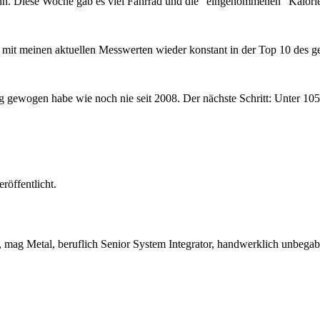
nn. Diese Woche gab es viel Fahrrad und die “eingenommenen” Kalorien
ich mit meinen aktuellen Messwerten wieder konstant in der Top 10 des
 gewogen habe wie noch nie seit 2008. Der nächste Schritt: Unter 10
röffentlicht.
 mag Metal, beruflich Senior System Integrator, handwerklich unbegab